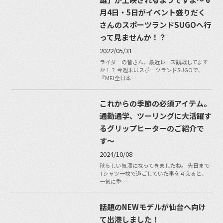
月4日・5日がイベント盛りだく
さんのスポーツランドSUGOへ行
って見ませんか！？
2022/05/31
ライダーの皆さん、最近レース観戦してます
か！？ 今週末はスポーツランドSUGOで、
『MFJ全日本…
これからの季節の必須アイテム。
通勤通学、ツーリングに大活躍す
るグリップヒーターのご紹介で
す〜
2024/10/08
秋らしい気温になってきましたね。 先日まで
Tシャツ一枚で過ごしていた事を考えると、
一気に季…
話題のNEWモデルが仙台へ向け
て出港しました！