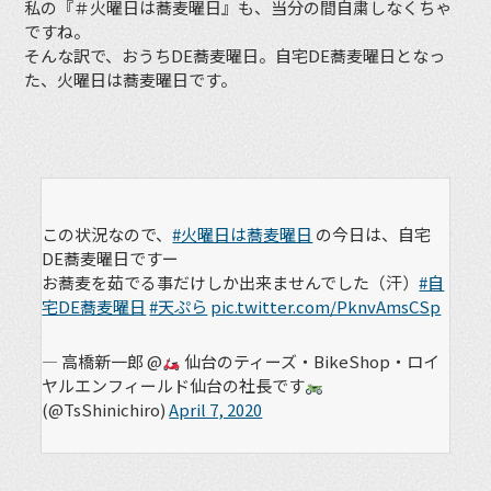
私の『＃火曜日は蕎麦曜日』も、当分の間自粛しなくちゃ
ですね。
そんな訳で、おうちDE蕎麦曜日。自宅DE蕎麦曜日となっ
た、火曜日は蕎麦曜日です。
この状況なので、
#火曜日は蕎麦曜日
の今日は、自宅
DE蕎麦曜日ですー
お蕎麦を茹でる事だけしか出来ませんでした（汗）
#自
宅DE蕎麦曜日
#天ぷら
pic.twitter.com/PknvAmsCSp
— 高橋新一郎 @
仙台のティーズ・BikeShop・ロイ
ヤルエンフィールド仙台の社長です
(@TsShinichiro)
April 7, 2020