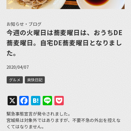
お知らせ・ブログ
今週の火曜日は蕎麦曜日は、おうちDE
蕎麦曜日。自宅DE蕎麦曜日となりまし
た。
2020/04/07
グルメ
爽快日記
X
Facebook
Hatena
Line
Pocket
緊急事態宣言が発令されました。
宮城県は対象外ではありますが、不要不急の外出を控えな
くてはなりません。