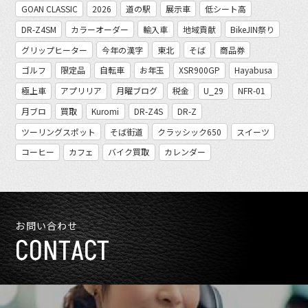
GOAN CLASSIC
2026
道の駅
展示車
低シート高
DR-Z4SM
カラーオーダー
輸入車
地域貢献
BikeJIN祭り
グリップヒーター
今年の漢字
東北
そば
商品券
ゴルフ
限定品
自転車
お年玉
XSR900GP
Hayabusa
極上車
アプリリア
月曜ブログ
税金
U_29
NFR-01
月ブロ
買取
Kuromi
DR-Z4S
DR-Z
ツーリングスポット
そば街道
クラッシック650
スイーツ
コーヒー
カフェ
バイク買取
カレンダー
お問い合わせ
CONTACT