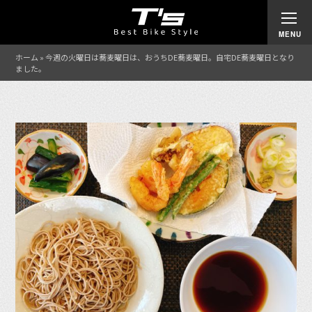
ホーム
»
今週の火曜日は蕎麦曜日は、おうちDE蕎麦曜日。自宅DE蕎麦曜日となり
ました。