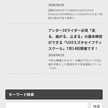
2026/06/05
話題のNEWモデルBENDA NAPOLEON
BOB250とMORBIDELLI C252Vおかげさまで初
回入荷分が全て完売と…
アンダー30ライダー必見「走
る、曲がる、止まる」の基本練習
ができる「U30スズキセイフティ
スクール」7月14日開催です！
2024/04/23
今年も開催されます！ 30歳以下のバイク初心
者を対象とした実技を伴う安全運転スクール
『U30…
キーワード検索