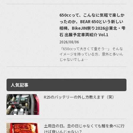
650ccって、こんなに気軽で楽しか
ったのか。BEAR 650という新しい
相棒。BikeJIN祭り2026@東北・雫
石 出展予定車両紹介 Vol.1
2026/08/06
「650ccって大きくて重そう…」 そんな
イメージを持っている方、意外と多いん
じゃないでしょ…
人気記事
R25のバッテリーの外し方教えます（笑）
土用丑の日。丑の日じゃなくても鰻を食べに行
けば良いんじゃない？