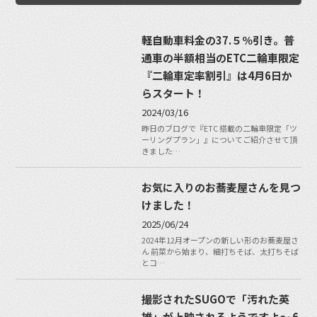
軽自動車料金の37.５％引き。普
通車の半額相当のETC二輪車限定
『二輪車定率割引』は4月6日か
らスタート！
2024/03/16
昨日のブログで『ETC 搭載の二輪車限定「ツ
ーリングプラン」』についてご紹介させて頂
きました…
お気に入りのお蕎麦屋さんを見つ
けました！
2025/06/24
2024年12月オープンの新しい形のお蕎麦屋さ
ん 前菜から始まり、細打ちそば、太打ちそば
とコ…
撮影されたSUGOで「汚れた英
雄」が上映されるようですよ〜 6