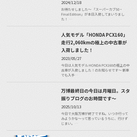
2024/12/18
お待たせしました〜 「スーパーカブ50・
Final Edition」が本日入荷してまいりまし
た！ …
人気モデル「HONDA PCX160」
走行2,060kmの極上の中古車が
入荷しました！
2023/05/27
今日は人気モデル HONDA PCX160の極上の中
古車が入荷しました！のお知らせです〜 新車
でも入手…
万博最終日の今日は月曜日。スタ
振りブログのお時間です〜
2025/10/13
今日で大阪万博が終了ですね。いつか行って
みようかな〜って思っているうちに、行けず
じまい。…