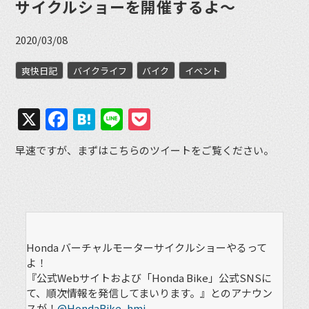
サイクルショーを開催するよ〜
2020/03/08
爽快日記
バイクライフ
バイク
イベント
X
Facebook
Hatena
Line
Pocket
早速ですが、まずはこちらのツイートをご覧ください。
Honda バーチャルモーターサイクルショーやるって
よ！
『公式Webサイトおよび「Honda Bike」公式SNSに
て、順次情報を発信してまいります。』とのアナウン
スが！
@HondaBike_hmj