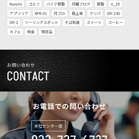
Kuromi
ゴルフ
バイク買取
月曜ブログ
買取
U_29
アプリリア
NFR-01
月ブロ
極上車
クリパ
DR-Z4S
DR-Z
ツーリングスポット
そば街道
スイーツ
コーヒー
カフェ
税金
限定品
お問い合わせ
CONTACT
お電話での問い合わせ
本社センター店