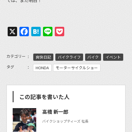
では、また明日！
X
Facebook
Hatena
Line
Pocket
カテゴリー
爽快日記
バイクライフ
バイク
イベント
タグ
HONDA
モーターサイクルショー
この記事を書いた人
高橋 新一郎
バイクショップティーズ 社長