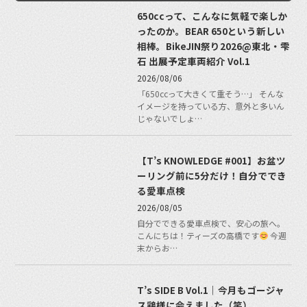
650ccって、こんなに気軽で楽しか
ったのか。BEAR 650という新しい
相棒。BikeJIN祭り2026@東北・雫
石 出展予定車両紹介 Vol.1
2026/08/06
「650ccって大きくて重そう…」 そんな
イメージを持っている方、意外と多いん
じゃないでしょ…
【T’s KNOWLEDGE #001】お盆ツ
ーリング前に5分だけ！自分ででき
る愛車点検
2026/08/05
自分でできる愛車点検で、安心の旅へ。
こんにちは！ティーズの高橋です
今週
末からお…
T’s SIDE B Vol.1｜今月もゴージャ
ス鶏様に会えました（笑）