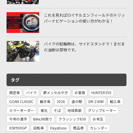
これを見ればロイヤルエンフィールドのトリッ
パーナビゲーションの使い方がわかる！
バイクの駐輪時は、サイドスタンドで！まだま
だ油断は禁物です。
タグ
限定車
バイク
夢メッセみやぎ
お客様
HUNTER350
GOAN CLASSIC
展示車
2026
道の駅
DR-Z4SM
輸入車
カラーオーダー
東北
そば
地域貢献
グリップヒーター
今年の漢字
BikeJIN祭り
クラッシック650
お年玉
XSR900GP
自転車
Hayabusa
商品券
カレンダー