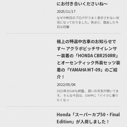
にお付き合いくださいね〜
2025/11/17
なぜか昨日のブログがうまく表示されない状
況になっておりました。先ほど、復活した今
日は月曜…
極上の特選中古車のお知らせで
す〜 アクラボビッチサイレンサ
ー装着の「HONDA CBR250RR」
とオーセンティック外装セッツ装
着の「YAMAHA MT-09」のご紹
介！
2022/05/06
2022年のGWも終盤。 良いお天気が続いてま
す。 そんな今日は、GW中に「バイクに乗り
たくなっ…
Honda「スーパーカブ50・Final
Edition」が入荷しました！