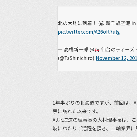
北の大地に到着！ (@ 新千歳空港 in
pic.twitter.com/A26oft7ulg
— 高橋新一郎 @
仙台のティーズ・
(@TsShinichiro)
November 12, 20
1年半ぶりの北海道ですが、前回は、
察に訪れた以来です。
AJ北海道の理事長の大村理事長は、
岐にわたりご活躍を頂き、二輪業界に