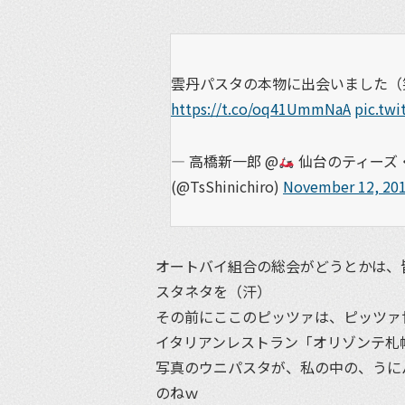
雲丹パスタの本物に出会いました（笑） (@ 
https://t.co/oq41UmmNaA
pic.tw
— 高橋新一郎 @
仙台のティーズ・
(@TsShinichiro)
November 12, 20
オートバイ組合の総会がどうとかは、
スタネタを（汗）
その前にここのピッツァは、ピッツァ
イタリアンレストラン「オリゾンテ札
写真のウニパスタが、私の中の、うに
のねｗ