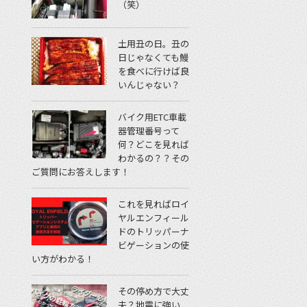
（笑）
土用丑の日。丑の
日じゃなくても鰻
を食べに行けば良
いんじゃない？
バイク用ETC車載
器管理番号って
何？どこを見れば
わかるの？？その
ご質問にお答えします！
これを見ればロイ
ヤルエンフィール
ドのトリッパーナ
ビゲーションの使
い方がわかる！
その停め方で大丈
夫？地震に強い