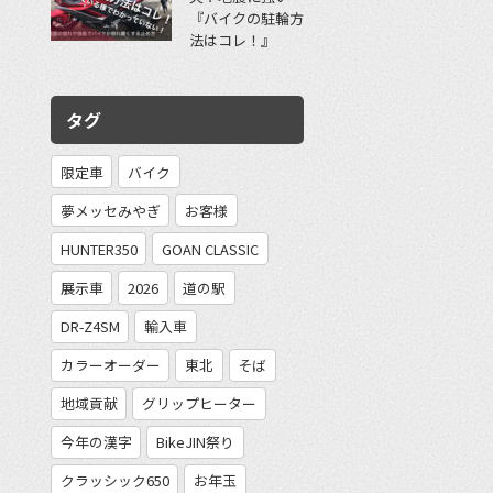
『バイクの駐輪方
法はコレ！』
タグ
限定車
バイク
夢メッセみやぎ
お客様
HUNTER350
GOAN CLASSIC
展示車
2026
道の駅
DR-Z4SM
輸入車
カラーオーダー
東北
そば
地域貢献
グリップヒーター
今年の漢字
BikeJIN祭り
クラッシック650
お年玉