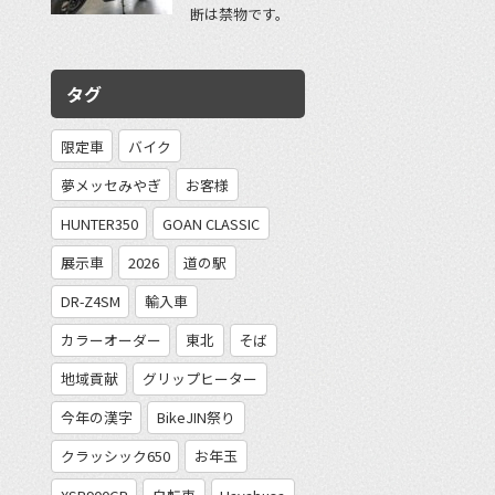
断は禁物です。
タグ
限定車
バイク
夢メッセみやぎ
お客様
HUNTER350
GOAN CLASSIC
展示車
2026
道の駅
DR-Z4SM
輸入車
カラーオーダー
東北
そば
地域貢献
グリップヒーター
今年の漢字
BikeJIN祭り
クラッシック650
お年玉