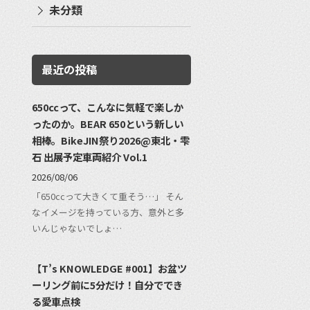
未分類
最近の投稿
650ccって、こんなに気軽で楽しか
ったのか。BEAR 650という新しい
相棒。BikeJIN祭り2026@東北・雫
石 出展予定車両紹介 Vol.1
2026/08/06
「650ccって大きくて重そう…」 そん
なイメージを持っている方、意外と多
いんじゃないでしょ…
【T’s KNOWLEDGE #001】お盆ツ
ーリング前に5分だけ！自分ででき
る愛車点検