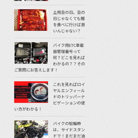
土用丑の日。丑の
日じゃなくても鰻
を食べに行けば良
いんじゃない？
バイク用ETC車載
器管理番号って
何？どこを見れば
わかるの？？その
ご質問にお答えします！
これを見ればロイ
ヤルエンフィール
ドのトリッパーナ
ビゲーションの使
い方がわかる！
バイクの駐輪時
は、サイドスタン
ドで！まだまだ油