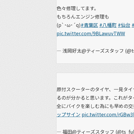
色々修理してます。
もちろんエンジン修理も
(p`･ω･´q)
#青葉区
#八幡町
#仙台
pic.twitter.com/9BLawuvTWW
— 浅岡好太@ティーズスタッフ (@ts_
原付スクーターのタイヤ、一見タイ
るのが分かると思います。これがタ
全にバイクを楽しむ為にも早めの交
ップサイン
pic.twitter.com/rGBw
— 福田@ティーズスタッフ (@ts_fuk