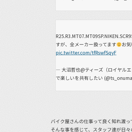
R25.R3.MT07.MT09SP.NIK
すが、全メーカー扱ってます
お気
pic.twitter.com/tfRswfSqyF
— 大沼哲也@ティーズ（ロイヤル
で楽しいを共有したい (@ts_onuma
バイク屋さんの仕事って良く知れ渡っ
そんな事を感じて、スタッフ達が日々