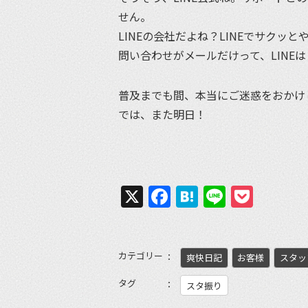
せん。
LINEの会社だよね？LINEでサクッ
問い合わせがメールだけって、LINE
普及までも間、本当にご迷惑をおかけ
では、また明日！
X
Facebook
Hatena
Line
Pock
カテゴリー
爽快日記
お客様
スタッ
タグ
スタ振り