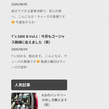
2026/08/05
自分でできる愛車点検で、安心の旅
へ。 こんにちは！ティーズの高橋です
今週末からお…
T’s SIDE B Vol.1｜今月もゴージャ
ス鶏様に会えました（笑）
2026/08/04
T’s SIDE B、始めます。 こんにちは、テ
ィーズの髙橋です
毎週火曜日はティ
ーズの定休…
人気記事
R25のバッテリー
の外し方教えます
（笑）