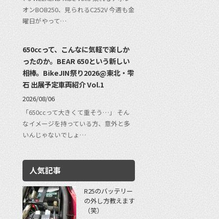
オンBOB250、見られるC252V 今週も金
曜日がやって…
650ccって、こんなに気軽で楽しか
ったのか。BEAR 650という新しい
相棒。BikeJIN祭り2026@東北・雫
石 出展予定車両紹介 Vol.1
2026/08/06
「650ccって大きくて重そう…」 そん
なイメージを持っている方、意外と多
いんじゃないでしょ…
人気記事
R25のバッテリー
の外し方教えます
（笑）