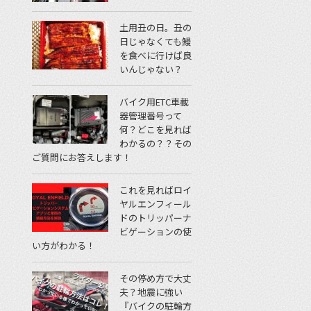
土用丑の日。丑の
日じゃなくても鰻
を食べに行けば良
いんじゃない？
バイク用ETC車載
器管理番号って
何？どこを見れば
わかるの？？その
ご質問にお答えします！
これを見ればロイ
ヤルエンフィール
ドのトリッパーナ
ビゲーションの使
い方がわかる！
その停め方で大丈
夫？地震に強い
『バイクの駐輪方