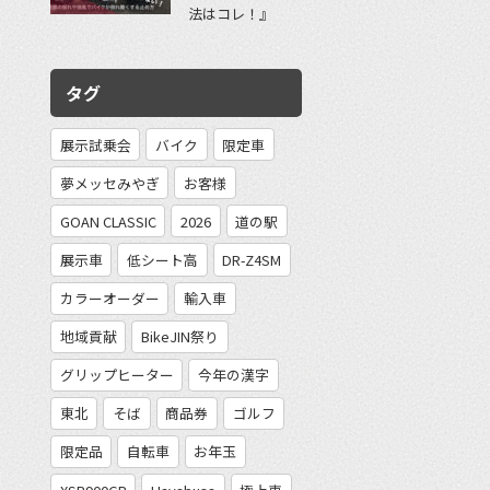
法はコレ！』
タグ
展示試乗会
バイク
限定車
夢メッセみやぎ
お客様
GOAN CLASSIC
2026
道の駅
展示車
低シート高
DR-Z4SM
カラーオーダー
輸入車
地域貢献
BikeJIN祭り
グリップヒーター
今年の漢字
東北
そば
商品券
ゴルフ
限定品
自転車
お年玉