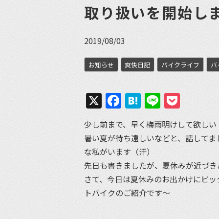
取り扱いを開始し
2019/08/03
お知らせ
爽快日記
バイクライフ
バ
X
Facebook
Hatena
Line
Pock
少し前まで、早く梅雨明けして欲しい
暑い夏が待ち遠しいなどと、話してま
な私がいます（汗）
先日も書きましたが、夏休みが近づき
さて、今日は夏休みのお出かけにピッ
トバイクのご紹介です〜