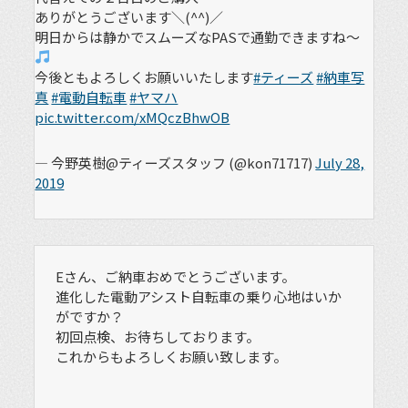
ありがとうございます＼(^^)／
明日からは静かでスムーズなPASで通勤できますね～
今後ともよろしくお願いいたします
#ティーズ
#納車写
真
#電動自転車
#ヤマハ
pic.twitter.com/xMQczBhwOB
— 今野英樹@ティーズスタッフ (@kon71717)
July 28,
2019
Eさん、ご納車おめでとうございます。
進化した電動アシスト自転車の乗り心地はいか
がですか？
初回点検、お待ちしております。
これからもよろしくお願い致します。