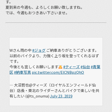
す。
夏到来の今週も、よろしくお願い致しますね。
では、今週もおつきあい下さいませ。
Wさん雨の中
#ジョグ
ご納車ありがとうございます。
以前のバイクより、力強く上り坂を登ってくれるはず
です。
今後とも宜しくお願いします
#ティーズ
#仙台
#青葉
区
#納車写真
pic.twitter.com/ElCNBpzQhO
— 大沼哲也@ティーズ（ロイヤルエンフィールド仙
台）店長・東北のライダーさんとバイクで楽しいを共
有したい (@ts_onuma)
July 23, 2019