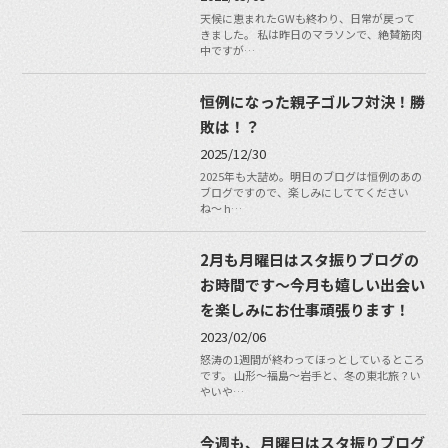
天候に恵まれたGWも終わり、日常が戻って
きました。 私は昨日のマラソンで、絶賛筋肉
中ですが…
恒例になった親子ゴルフ対決！勝
敗は！？
2025/12/30
2025年も大詰め。明日のブログは恒例のあの
ブログですので、楽しみにしててください
ね〜 h…
2月も月曜日はスタ振りブログの
お時間です〜今月も嬉しい出会い
を楽しみにお仕事頑張ります！
2023/02/06
怒涛の1週間が終わってほっとしているところ
です。 山形〜福島〜岩手と、冬の東北旅？い
やいや…
今週も、月曜日はスタ振りブログ