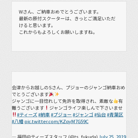
Wさん、ご納車おめでとうございます。
最新の原付スクーターは、きっとご満足いただ
けると思います。
これからもよろしくお願いしますね。
会津からお越しのSさん、プジョーのジャンゴ納車おめ
でとうございます
ジャンゴに一目惚れして免許を取得され、素敵な
有
難うございます
ジャンゴライフ楽しんで下さいませ
#ティーズ
#納車
#プジョー
#ジャンゴ
#仙台
#青葉区
#八幡
pic.twitter.com/KZqyM7G59C
— 福田@ティーズスタッフ (@ts_fukuda)
July 25, 2019