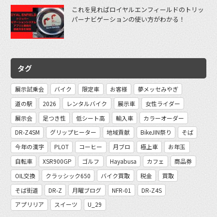
これを見ればロイヤルエンフィールドのトリッ
パーナビゲーションの使い方がわかる！
タグ
展示試乗会
バイク
限定車
お客様
夢メッセみやぎ
道の駅
2026
レンタルバイク
展示車
女性ライダー
展示会
足つき性
低シート高
輸入車
カラーオーダー
DR-Z4SM
グリップヒーター
地域貢献
BikeJIN祭り
そば
今年の漢字
PLOT
コーヒー
月ブロ
極上車
お年玉
自転車
XSR900GP
ゴルフ
Hayabusa
カフェ
商品券
OIL交換
クラッシック650
バイク買取
税金
買取
そば街道
DR-Z
月曜ブログ
NFR-01
DR-Z4S
アプリリア
スイーツ
U_29