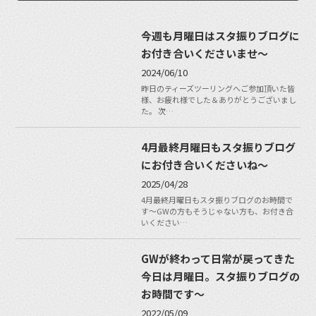
今週も月曜日はスタ振りブログに
お付き合いくださいませ～
2024/06/10
昨日のティーズツーリングへご参加頂いた皆
様、お疲れ様でした＆ありがとうございまし
た。 次…
4月最終月曜日もスタ振りブログ
にお付き合いくださいね〜
2025/04/28
4月最終月曜日もスタ振りブログのお時間で
す〜GWの方もそうじゃない方も、お付き合
いください…
GWが終わって日常が戻ってきた
今日は月曜日。スタ振りブログの
お時間です〜
2022/05/09