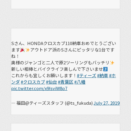
Sさん、HONDAクロスカブ110納車おめでとうござい
ます
アウトドア派のSさんにピッタリな1台です
ね！
奥様のジャンゴと二人で原2ツーリングもバッチリ
新しい相棒とバイクライフ楽しんで下さいませ
これからも宜しくお願いします！
#ティーズ
#納車
#ホ
ンダ
#クロスカブ
#仙台
#青葉区
#八幡
pic.twitter.com/x9IsviW8o7
— 福田@ティーズスタッフ (@ts_fukuda)
July 27, 2019