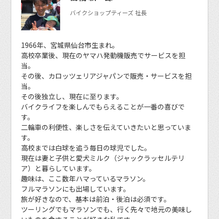
バイクショップティーズ 社長
1966年、宮城県仙台市生まれ。
高校卒業後、現在のヤマハ発動機販売でサービスを担
当。
その後、カロッツェリアジャパンで販売・サービスを担
当。
その後独立し、現在に至ります。
バイクライフを楽しんでもらえることが一番の喜びで
す。
二輪車の利便性、楽しさを伝えていきたいと思っていま
す。
高校までは白球を追う毎日の球児でした。
現在は妻と子供と愛犬ミルク（ジャックラッセルテリ
ア）と暮らしています。
趣味は、ここ数年ハマっているマラソン。
フルマラソンにも出場しています。
旅が好きなので、基本は前泊・後泊は必須です。
ツーリングでもマラソンでも、行く先々で地元の美味し