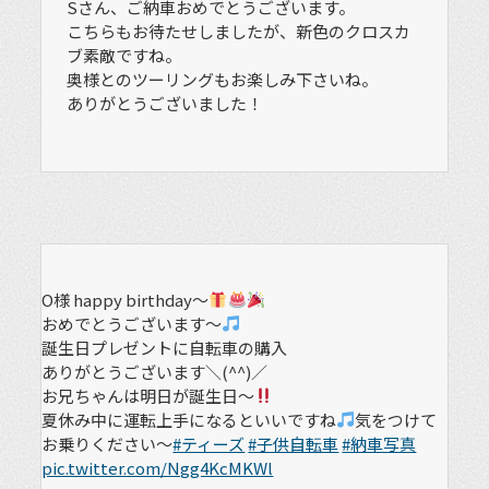
Sさん、ご納車おめでとうございます。
こちらもお待たせしましたが、新色のクロスカ
ブ素敵ですね。
奥様とのツーリングもお楽しみ下さいね。
ありがとうございました！
O様 happy birthday～
おめでとうございます～
誕生日プレゼントに自転車の購入
ありがとうございます＼(^^)／
お兄ちゃんは明日が誕生日～
夏休み中に運転上手になるといいですね
気をつけて
お乗りください～
#ティーズ
#子供自転車
#納車写真
pic.twitter.com/Ngg4KcMKWl