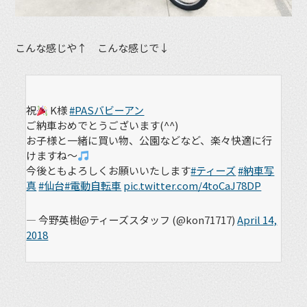
こんな感じや↑ こんな感じで↓
祝
K様
#PASバビーアン
ご納車おめでとうございます(^^)
お子様と一緒に買い物、公園などなど、楽々快適に行
けますね～
今後ともよろしくお願いいたします
#ティーズ
#納車写
真
#仙台
#電動自転車
pic.twitter.com/4toCaJ78DP
— 今野英樹@ティーズスタッフ (@kon71717)
April 14,
2018