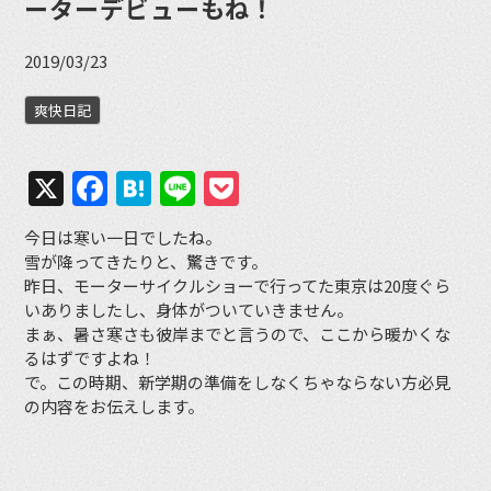
ーターデビューもね！
2019/03/23
爽快日記
X
Facebook
Hatena
Line
Pocket
今日は寒い一日でしたね。
雪が降ってきたりと、驚きです。
昨日、モーターサイクルショーで行ってた東京は20度ぐら
いありましたし、身体がついていきません。
まぁ、暑さ寒さも彼岸までと言うので、ここから暖かくな
るはずですよね！
で。この時期、新学期の準備をしなくちゃならない方必見
の内容をお伝えします。