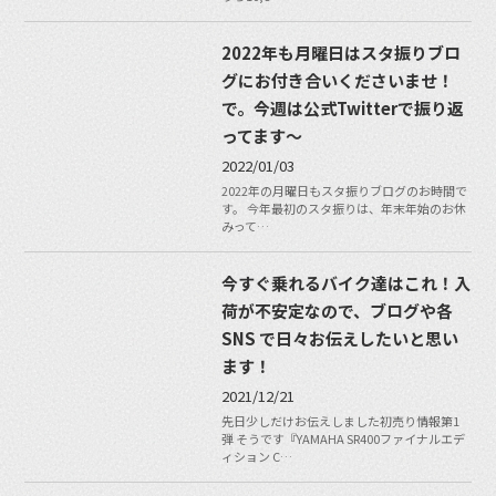
2022年も月曜日はスタ振りブロ
グにお付き合いくださいませ！
で。今週は公式Twitterで振り返
ってます〜
2022/01/03
2022年の月曜日もスタ振りブログのお時間で
す。 今年最初のスタ振りは、年末年始のお休
みって…
今すぐ乗れるバイク達はこれ！入
荷が不安定なので、ブログや各
SNS で日々お伝えしたいと思い
ます！
2021/12/21
先日少しだけお伝えしました初売り情報第1
弾 そうです『YAMAHA SR400ファイナルエデ
ィション C…