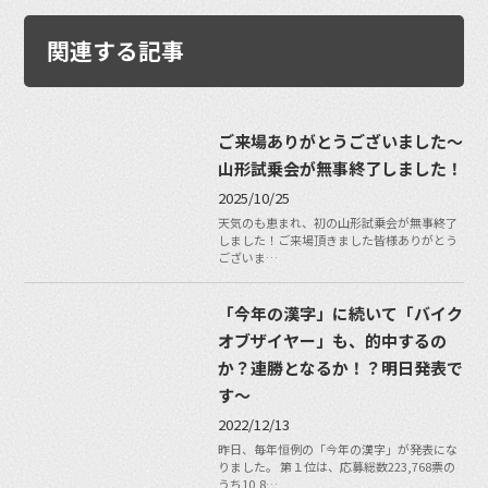
関連する記事
ご来場ありがとうございました〜
山形試乗会が無事終了しました！
2025/10/25
天気のも恵まれ、初の山形試乗会が無事終了
しました！ご来場頂きました皆様ありがとう
ございま…
「今年の漢字」に続いて「バイク
オブザイヤー」も、的中するの
か？連勝となるか！？明日発表で
す〜
2022/12/13
昨日、毎年恒例の「今年の漢字」が発表にな
りました。 第１位は、応募総数223,768票の
うち10,8…