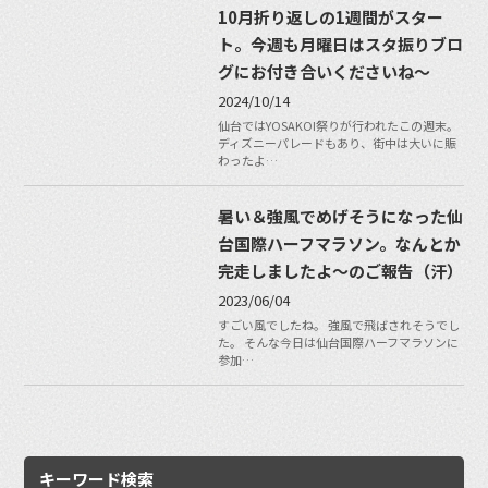
10月折り返しの1週間がスター
ト。今週も月曜日はスタ振りブロ
グにお付き合いくださいね〜
2024/10/14
仙台ではYOSAKOI祭りが行われたこの週末。
ディズニーパレードもあり、街中は大いに賑
わったよ…
暑い＆強風でめげそうになった仙
台国際ハーフマラソン。なんとか
完走しましたよ〜のご報告（汗）
2023/06/04
すごい風でしたね。 強風で飛ばされそうでし
た。 そんな今日は仙台国際ハーフマラソンに
参加…
キーワード検索