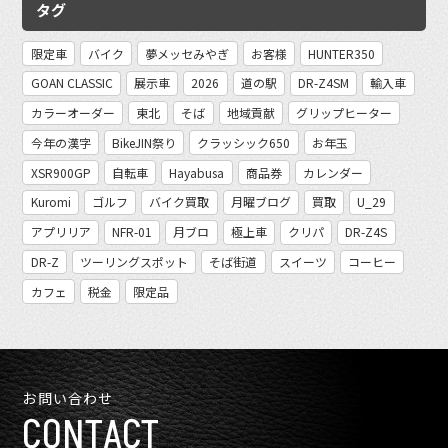
タグ
限定車
バイク
夢メッセみやぎ
お客様
HUNTER350
GOAN CLASSIC
展示車
2026
道の駅
DR-Z4SM
輸入車
カラーオーダー
東北
そば
地域貢献
グリップヒーター
今年の漢字
BikeJIN祭り
クラッシック650
お年玉
XSR900GP
自転車
Hayabusa
商品券
カレンダー
Kuromi
ゴルフ
バイク買取
月曜ブログ
買取
U_29
アプリリア
NFR-01
月ブロ
極上車
クリパ
DR-Z4S
DR-Z
ツーリングスポット
そば街道
スイーツ
コーヒー
カフェ
税金
限定品
お問い合わせ
CONTACT