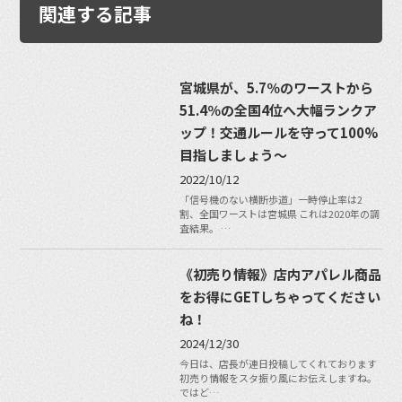
関連する記事
宮城県が、5.7％のワーストから
51.4％の全国4位へ大幅ランクア
ップ！交通ルールを守って100%
目指しましょう〜
2022/10/12
「信号機のない横断歩道」一時停止率は2
割、全国ワーストは宮城県 これは2020年の調
査結果。 …
《初売り情報》店内アパレル商品
をお得にGETしちゃってください
ね！
2024/12/30
今日は、店長が連日投稿してくれております
初売り情報をスタ振り風にお伝えしますね。
ではど…