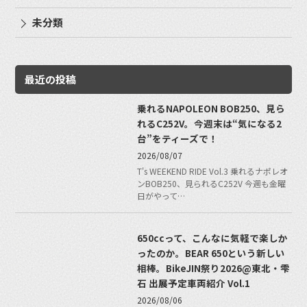
未分類
最近の投稿
乗れるNAPOLEON BOB250、見ら
れるC252V。今週末は“気になる2
台”をティーズで！
2026/08/07
T's WEEKEND RIDE Vol.3 乗れるナポレオ
ンBOB250、見られるC252V 今週も金曜
日がやって…
650ccって、こんなに気軽で楽しか
ったのか。BEAR 650という新しい
相棒。BikeJIN祭り2026@東北・雫
石 出展予定車両紹介 Vol.1
2026/08/06