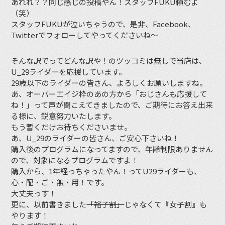
あれれ？？同じ感じの投稿やん！スタッフFUKU頼むよ
（笑）
スタッフFUKUが泣いちゃうので、是非、Facebook、
Twitterでフォローしてやってくださいね〜
そんな訳でってどんな訳や！のツッコミは無しで当店は、
U_29ライダーを応援しています。
29歳以下のライダーの皆さん、よろしくお願いしますね。
あ、オーバーエイジ枠のあの方から「おじさんも応援して
ね！」って声が聞こえてきましたので、ご期待にお答え出来
る様に、鋭意努力いたします。
もう暫くだけお待ちくださいませ。
あ、U_29のライダーの皆さん、ご安心下さいね！
購入後のプログラムになってますので、年齢制限ありません
ので、対象になるプログラムですよ！
購入から、1年経っちゃったやん！ってU29ライダーも、
心・配・ご・無・用！です。
大丈夫っす！
更に、以前書きました
「裕子割」
じゃなくて『女子割』も
やります！