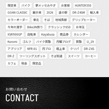
限定車
バイク
夢メッセみやぎ
お客様
HUNTER350
GOAN CLASSIC
展示車
2026
道の駅
DR-Z4SM
輸入車
カラーオーダー
東北
そば
地域貢献
グリップヒーター
今年の漢字
BikeJIN祭り
クラッシック650
お年玉
XSR900GP
自転車
Hayabusa
商品券
カレンダー
Kuromi
ゴルフ
バイク買取
月曜ブログ
買取
U_29
アプリリア
NFR-01
月ブロ
極上車
クリパ
DR-Z4S
DR-Z
ツーリングスポット
そば街道
スイーツ
コーヒー
カフェ
税金
限定品
お問い合わせ
CONTACT