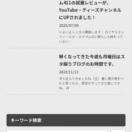
ム411の試乗レビューが、
YouTube・ティーズチャンネル
にUPされました！
2023/07/09
いよいよレンタル開始します！ ロイヤルエン
フィールド・スクラム411 慣らしも終わって
いよい…
寒くなってきた今週も月曜日はス
タ振りブログのお時間です。
2023/11/13
冷え込んできましたね（泣） 暑い夏が終わっ
たと思ったら、即冬がやってきた感じです
ね。 将…
キーワード検索