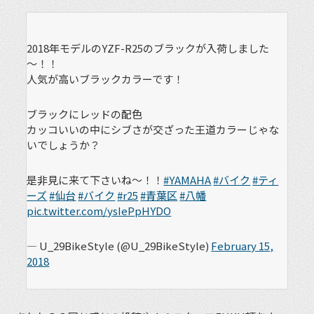
2018年モデルのYZF-R25のブラックが入荷しました
～！！
人気が高いブラックカラーです！
ブラックにレッドの配色
カッコいいの中にシブさが交ざった王道カラーじゃな
いでしょうか？
是非見に来て下さいね～！！
#YAMAHA
#バイク
#ティ
ーズ
#仙台
#バイク
#r25
#青葉区
#八幡
pic.twitter.com/ysIePpHYDO
— U_29BikeStyle (@U_29BikeStyle)
February 15,
2018