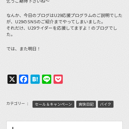
乞うご期待下さいね〜
なんか、今日のブログはU29応援プログラムのご説明でした
が、U29のSNSのご紹介までやってしまいました。
それだけ、U29ライダーを応援してますよ！のブログでし
た。
では、また明日！
X
Facebook
Hatena
Line
Pocket
カテゴリー
セール＆キャンペーン
爽快日記
バイク