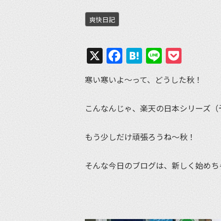
爽快日記
X
Facebook
Hatena
Line
Pock
寒い寒いよ〜って、どうした秋！
こんなんじゃ、楽天の日本シリーズ（
もう少しだけ頑張ろうね〜秋！
そんな今日のブログは、新しく始めち