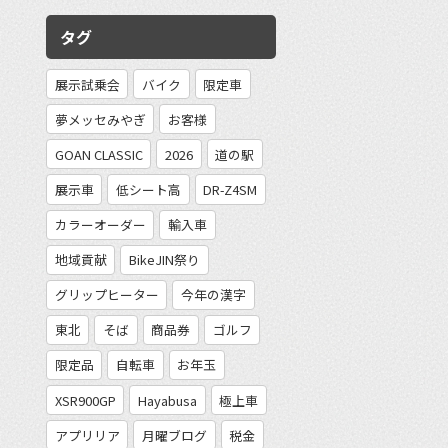
タグ
展示試乗会
バイク
限定車
夢メッセみやぎ
お客様
GOAN CLASSIC
2026
道の駅
展示車
低シート高
DR-Z4SM
カラーオーダー
輸入車
地域貢献
BikeJIN祭り
グリップヒーター
今年の漢字
東北
そば
商品券
ゴルフ
限定品
自転車
お年玉
XSR900GP
Hayabusa
極上車
アプリリア
月曜ブログ
税金