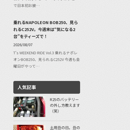
で日本初お披…
乗れるNAPOLEON BOB250、見ら
れるC252V。今週末は“気になる2
台”をティーズで！
2026/08/07
T's WEEKEND RIDE Vol.3 乗れるナポレ
オンBOB250、見られるC252V 今週も金
曜日がやって…
人気記事
R25のバッテリー
の外し方教えます
（笑）
土用丑の日。丑の