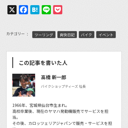
X
Facebook
Hatena
Line
Pocket
カテゴリー
ツーリング
爽快日記
バイク
イベント
この記事を書いた人
高橋 新一郎
バイクショップティーズ 社長
1966年、宮城県仙台市生まれ。
高校卒業後、現在のヤマハ発動機販売でサービスを担
当。
その後、カロッツェリアジャパンで販売・サービスを担