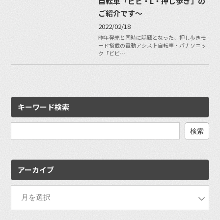
自転車「ビビ・L・押し歩き」の
ご紹介です〜
2022/02/18
昨年発売と同時に話題となった、押し歩きモ
ード搭載の電動アシスト自転車・パナソニッ
ク「ビビ…
キーワード検索
検
索:
アーカイブ