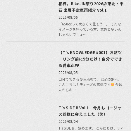
相棒。BikeJIN祭り2026@東北・雫
石 出展予定車両紹介 Vol.1
2026/08/06
「650ccって大きくて重そう…」 そんな
イメージを持っている方、意外と多いん
じゃないでしょ…
【T’s KNOWLEDGE #001】お盆ツ
ーリング前に5分だけ！自分ででき
る愛車点検
2026/08/05
自分でできる愛車点検で、安心の旅へ。
こんにちは！ティーズの高橋です
今週
末からお…
T’s SIDE B Vol.1｜今月もゴージャ
ス鶏様に会えました（笑）
2026/08/04
T’s SIDE B、始めます。 こんにちは、ティ