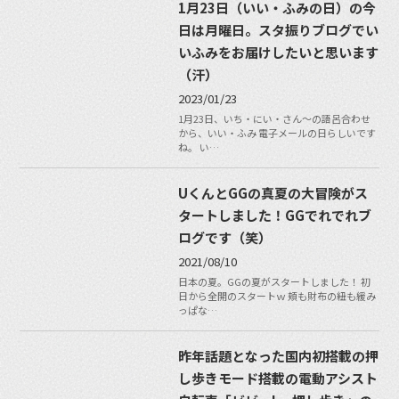
1月23日（いい・ふみの日）の今
日は月曜日。スタ振りブログでい
いふみをお届けしたいと思います
（汗）
2023/01/23
1月23日、いち・にい・さん〜の語呂合わせ
から、いい・ふみ 電子メールの日らしいです
ね。 い…
UくんとGGの真夏の大冒険がス
タートしました！GGでれでれブ
ログです（笑）
2021/08/10
日本の夏。GGの夏がスタートしました！ 初
日から全開のスタートｗ 頬も財布の紐も緩み
っぱな…
昨年話題となった国内初搭載の押
し歩きモード搭載の電動アシスト