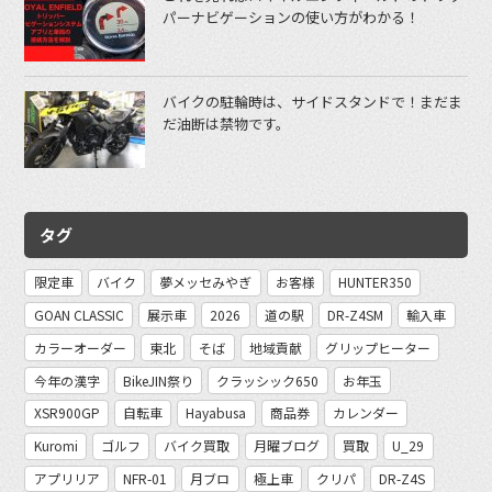
パーナビゲーションの使い方がわかる！
バイクの駐輪時は、サイドスタンドで！まだま
だ油断は禁物です。
タグ
限定車
バイク
夢メッセみやぎ
お客様
HUNTER350
GOAN CLASSIC
展示車
2026
道の駅
DR-Z4SM
輸入車
カラーオーダー
東北
そば
地域貢献
グリップヒーター
今年の漢字
BikeJIN祭り
クラッシック650
お年玉
XSR900GP
自転車
Hayabusa
商品券
カレンダー
Kuromi
ゴルフ
バイク買取
月曜ブログ
買取
U_29
アプリリア
NFR-01
月ブロ
極上車
クリパ
DR-Z4S