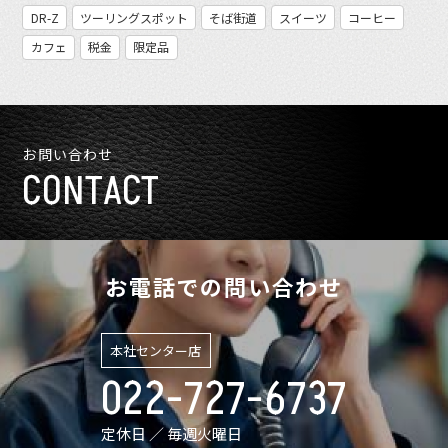
DR-Z
ツーリングスポット
そば街道
スイーツ
コーヒー
カフェ
税金
限定品
お問い合わせ
CONTACT
お電話での問い合わせ
本社センター店
022-727-6737
定休日 ／ 毎週火曜日