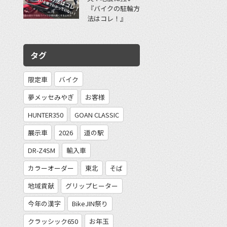
『バイクの駐輪方
法はコレ！』
タグ
限定車
バイク
夢メッセみやぎ
お客様
HUNTER350
GOAN CLASSIC
展示車
2026
道の駅
DR-Z4SM
輸入車
カラーオーダー
東北
そば
地域貢献
グリップヒーター
今年の漢字
BikeJIN祭り
クラッシック650
お年玉