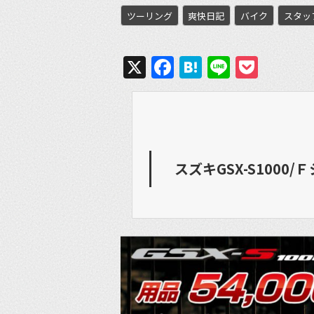
ツーリング
爽快日記
バイク
スタッ
X
Facebook
Hatena
Line
Pock
スズキGSX-S100