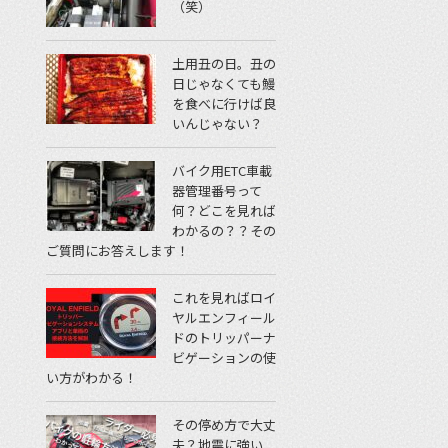
（笑）
土用丑の日。丑の
日じゃなくても鰻
を食べに行けば良
いんじゃない？
バイク用ETC車載
器管理番号って
何？どこを見れば
わかるの？？その
ご質問にお答えします！
これを見ればロイ
ヤルエンフィール
ドのトリッパーナ
ビゲーションの使
い方がわかる！
その停め方で大丈
夫？地震に強い