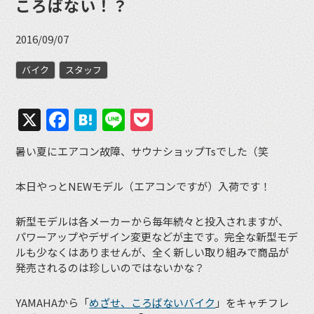
ころばない！？
2016/09/07
バイク
スタッフ
X
Facebook
Hatena
Line
Pocket
暑い夏にエアコン故障、サウナショップTsでした（笑
本日やっとNEWモデル（エアコンですが）入荷です！
新型モデルは各メーカーから毎年続々と投入されますが、
パワーアップやデザイン変更などが主です。完全な新型モデ
ルも少なくはありませんが、全く新しい取り組みで商品が
発売されるのは珍しいのではないかな？
YAMAHAから「
めざせ、ころばないバイク
」をキャチフレ