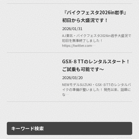
『バイクフェスタ2026in岩手』
初日から大盛況です！
2026/01/31
AJ東北・バイクフェスタ2026in岩手大盛況で
初日を無事終了しました！
https://twitter.com…
GSX-８TTのレンタルスタート！
ご試乗も可能です〜
2026/03/20
NEWモデルSUZUKI・GSX-８TTのレンタルバ
イクの準備が整いました！ 発売以来、話題に
な…
キーワード検索