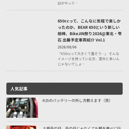
日がやって…
650ccって、こんなに気軽で楽しか
ったのか。BEAR 650という新しい
相棒。BikeJIN祭り2026@東北・雫
石 出展予定車両紹介 Vol.1
2026/08/06
「650ccって大きくて重そう…」 そんな
イメージを持っている方、意外と多いん
じゃないでしょ…
人気記事
R25のバッテリーの外し方教えます（笑）
土用丑の日。丑の日じゃなくても鰻を食べに行