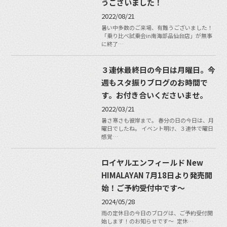
うございました！
2022/08/21
暑い中多数のご来場、有難うございました！
「乗り比べ試乗会in南海部品仙台店」が無事
に終了…
３連休最終日の今日は月曜日。今
週もスタ振りブログのお時間で
す。お付き合いくださいませ。
2022/03/21
暑さ寒さも彼岸まで。 春分の日の今日は、月
曜日でしたね。 イベント明け、３連休で曜日
感覚…
ロイヤルエンフィールド New
HIMALAYAN 7月18日より発売開
始！ご予約受付中です〜
2024/05/28
雨の定休日の今日のブログは、ご予約受付開
始します！のお知らせです〜 定休…