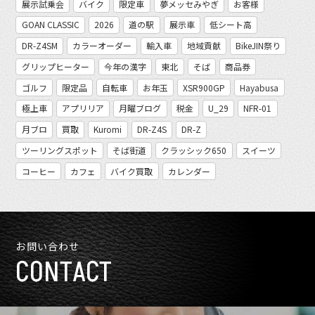
展示試乗会
バイク
限定車
夢メッセみやぎ
お客様
GOAN CLASSIC
2026
道の駅
展示車
低シート高
DR-Z4SM
カラーオーダー
輸入車
地域貢献
BikeJIN祭り
グリップヒーター
今年の漢字
東北
そば
商品券
ゴルフ
限定品
自転車
お年玉
XSR900GP
Hayabusa
極上車
アプリリア
月曜ブログ
税金
U_29
NFR-01
月ブロ
買取
Kuromi
DR-Z4S
DR-Z
ツーリングスポット
そば街道
クラッシック650
スイーツ
コーヒー
カフェ
バイク買取
カレンダー
お問い合わせ
CONTACT