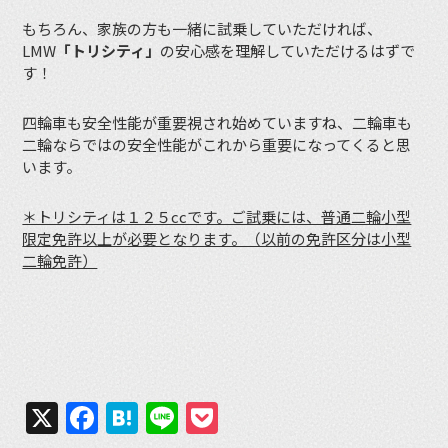
もちろん、家族の方も一緒に試乗していただければ、
LMW
「トリシティ」
の安心感を理解していただけるはずで
す！
四輪車も安全性能が重要視され始めていますね、二輪車も
二輪ならではの安全性能がこれから重要になってくると思
います。
＊トリシティは１２５ccです。ご試乗には、普通二輪小型
限定免許以上が必要となります。（以前の免許区分は小型
二輪免許）
X
Facebook
Hatena
Line
Pocket