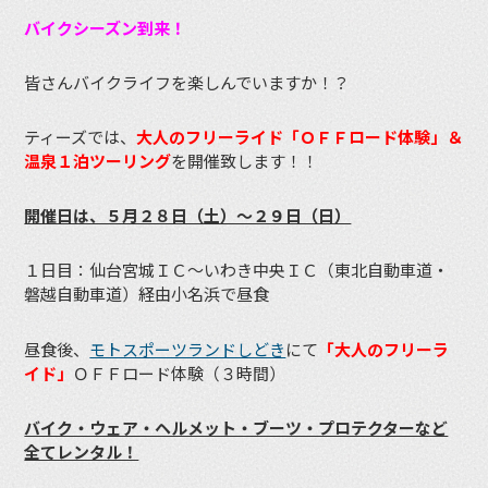
バイクシーズン到来！
皆さんバイクライフを楽しんでいますか！？
ティーズでは、
大人のフリーライド「ＯＦＦロード体験」＆
温泉１泊ツーリング
を開催致します！！
開催日は、５月２８日（土）～２９日（日）
１日目：仙台宮城ＩＣ～いわき中央ＩＣ（東北自動車道・
磐越自動車道）経由小名浜で昼食
昼食後、
モトスポーツランドしどき
にて
「大人のフリーラ
イド」
ＯＦＦロード体験（３時間）
バイク・ウェア・ヘルメット・ブーツ・プロテクターなど
全てレンタル！