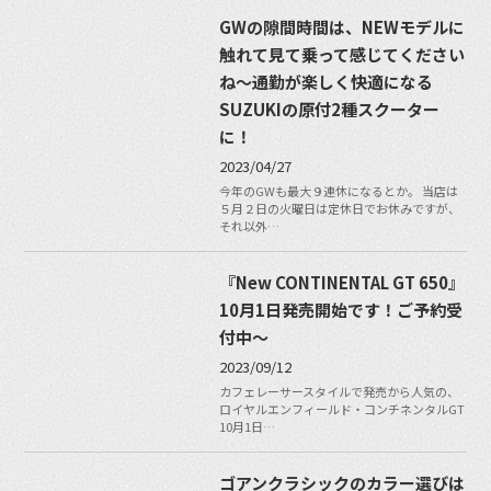
GWの隙間時間は、NEWモデルに
触れて見て乗って感じてください
ね〜通勤が楽しく快適になる
SUZUKIの原付2種スクーター
に！
2023/04/27
今年のGWも最大９連休になるとか。 当店は
５月２日の火曜日は定休日でお休みですが、
それ以外…
『New CONTINENTAL GT 650』
10月1日発売開始です！ご予約受
付中〜
2023/09/12
カフェレーサースタイルで発売から人気の、
ロイヤルエンフィールド・コンチネンタルGT
10月1日…
ゴアンクラシックのカラー選びは