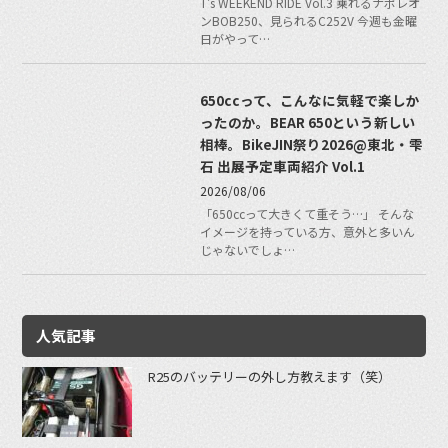
T's WEEKEND RIDE Vol.3 乗れるナポレオ
ンBOB250、見られるC252V 今週も金曜
日がやって…
650ccって、こんなに気軽で楽しか
ったのか。BEAR 650という新しい
相棒。BikeJIN祭り2026@東北・雫
石 出展予定車両紹介 Vol.1
2026/08/06
「650ccって大きくて重そう…」 そんな
イメージを持っている方、意外と多いん
じゃないでしょ…
人気記事
R25のバッテリーの外し方教えます（笑）