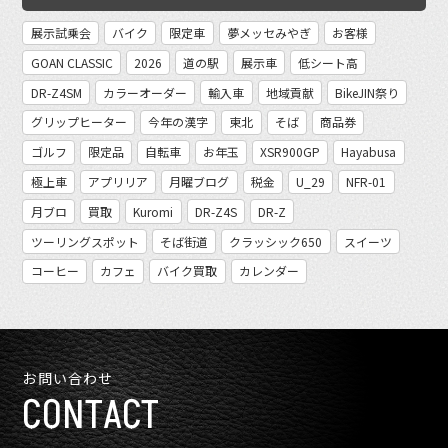
展示試乗会
バイク
限定車
夢メッセみやぎ
お客様
GOAN CLASSIC
2026
道の駅
展示車
低シート高
DR-Z4SM
カラーオーダー
輸入車
地域貢献
BikeJIN祭り
グリップヒーター
今年の漢字
東北
そば
商品券
ゴルフ
限定品
自転車
お年玉
XSR900GP
Hayabusa
極上車
アプリリア
月曜ブログ
税金
U_29
NFR-01
月ブロ
買取
Kuromi
DR-Z4S
DR-Z
ツーリングスポット
そば街道
クラッシック650
スイーツ
コーヒー
カフェ
バイク買取
カレンダー
お問い合わせ
CONTACT