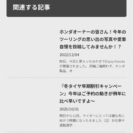
関連する記事
ホンダオーナーの皆さん！今年の
ツーリングの思い出の写真や愛車
自慢を投稿してみませんか！？
2022/12/04
昨日、今日と夢メッセみやぎでEnjoy Honda
が開催されました。 四輪二輪問わず、ホンダ
製品、オ…
『冬タイヤ早期割引キャンペー
ン』今年はご予約の動きが例年に
比べ早いですよ〜
2025/10/31
明日から11月。ライダーにとっては嫌な冬に
向かう時期になったきました（泣）お仕事や
通勤通学…