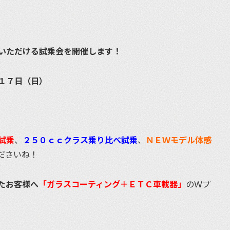
いただける試乗会を開催します！
１７日（日）
試乗
、
２５０ｃｃクラス乗り比べ試乗
、
ＮＥＷモデル体感
ださいね！
たお客様へ
「ガラスコーティング＋ＥＴＣ車載器」
のＷプ