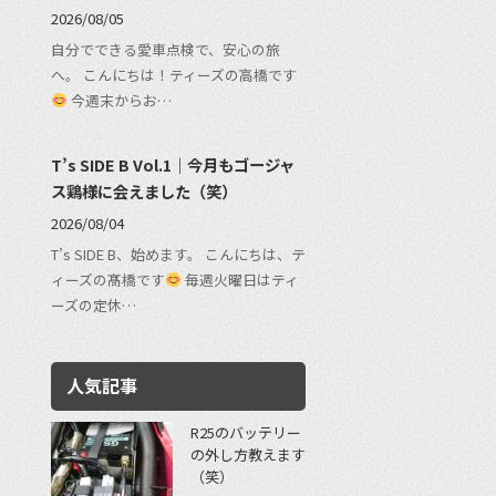
2026/08/05
自分でできる愛車点検で、安心の旅
へ。 こんにちは！ティーズの高橋です
今週末からお…
T’s SIDE B Vol.1｜今月もゴージャ
ス鶏様に会えました（笑）
2026/08/04
T’s SIDE B、始めます。 こんにちは、テ
ィーズの髙橋です
毎週火曜日はティ
ーズの定休…
人気記事
R25のバッテリー
の外し方教えます
（笑）