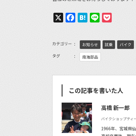
X
Facebook
Hatena
Line
Pock
カテゴリー
お知らせ
試乗
バイク
タグ
南海部品
この記事を書いた人
高橋 新一郎
バイクショップティー
1966年、宮城県