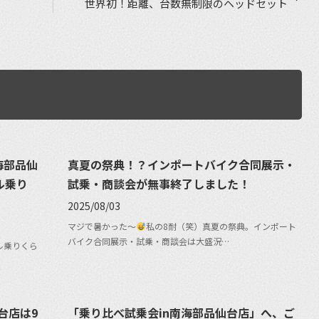
世界初！距離、台数無制限のヘッドセット
南海部品仙
真夏の祭典！？インポートバイク合同展示・
ル乗り
試乗・商談会が無事終了しました！
2025/08/03
マジで暑かった〜
私の8耐（笑）真夏の祭典。インポート
バイク合同展示・試乗・商談会は大盛況…
ル乗りくら
仙台店は9
「乗り比べ試乗会in南海部品仙台店」へ、ご