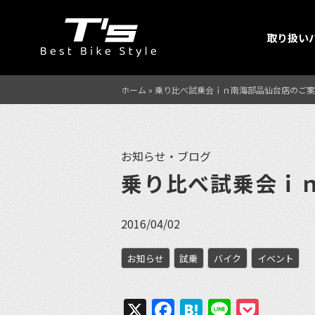
取り扱い
ホーム
»
乗り比べ試乗会ｉｎ南海部品仙台店のご案
お知らせ・ブログ
乗り比べ試乗会ｉ
2016/04/02
お知らせ
試乗
バイク
イベント
X
Facebook
Hatena
Line
Pock