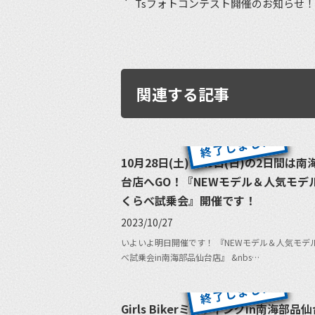
Tsフォトコンテスト開催のお知らせ！
関連する記事
10月28日(土)・29日(日)の2日間は
台店へGO！『NEWモデル＆人気モデ
くらべ試乗会』開催です！
2023/10/27
いよいよ明日開催です！ 『NEWモデル＆人気モデ
べ試乗会in南海部品仙台店』 &nbs…
Girls Bikerミーティングin南海部品