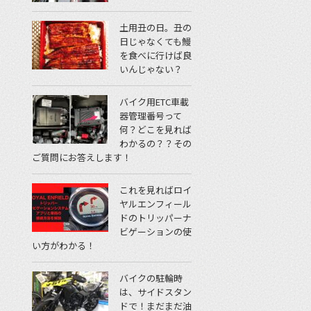
土用丑の日。丑の
日じゃなくても鰻
を食べに行けば良
いんじゃない？
バイク用ETC車載
器管理番号って
何？どこを見れば
わかるの？？その
ご質問にお答えします！
これを見ればロイ
ヤルエンフィール
ドのトリッパーナ
ビゲーションの使
い方がわかる！
バイクの駐輪時
は、サイドスタン
ドで！まだまだ油