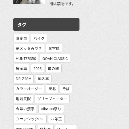
断は禁物です。
タグ
限定車
バイク
夢メッセみやぎ
お客様
HUNTER350
GOAN CLASSIC
展示車
2026
道の駅
DR-Z4SM
輸入車
カラーオーダー
東北
そば
地域貢献
グリップヒーター
今年の漢字
BikeJIN祭り
クラッシック650
お年玉