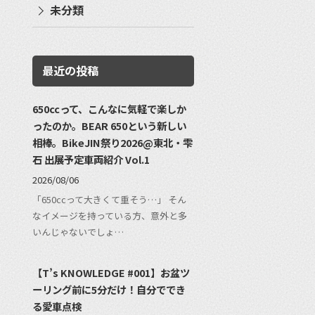
未分類
最近の投稿
650ccって、こんなに気軽で楽しか
ったのか。BEAR 650という新しい
相棒。BikeJIN祭り2026@東北・雫
石 出展予定車両紹介 Vol.1
2026/08/06
「650ccって大きくて重そう…」 そん
なイメージを持っている方、意外と多
いんじゃないでしょ…
【T’s KNOWLEDGE #001】お盆ツ
ーリング前に5分だけ！自分ででき
る愛車点検