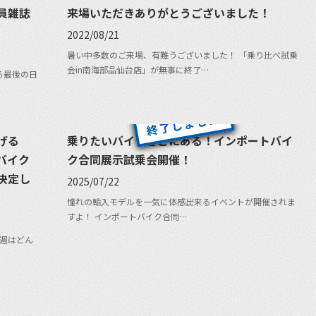
員雑誌
来場いただきありがとうございました！
2022/08/21
暑い中多数のご来場、有難うございました！ 「乗り比べ試乗
会in南海部品仙台店」が無事に終了…
る最後の日
げる
乗りたいバイクここにある！インポートバイ
バイク
ク合同展示試乗会開催！
決定し
2025/07/22
憧れの輸入モデルを一気に体感出来るイベントが開催されま
すよ！ インポートバイク合同…
週はどん