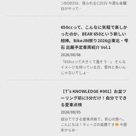
ンBOB250、見られるC252V 今週も金曜
日がやって…
650ccって、こんなに気軽で楽しか
ったのか。BEAR 650という新しい
相棒。BikeJIN祭り2026@東北・雫
石 出展予定車両紹介 Vol.1
2026/08/06
「650ccって大きくて重そう…」 そんな
イメージを持っている方、意外と多いん
じゃないでしょ…
【T’s KNOWLEDGE #001】お盆ツ
ーリング前に5分だけ！自分ででき
る愛車点検
2026/08/05
自分でできる愛車点検で、安心の旅へ。
こんにちは！ティーズの高橋です
今週
末からお…