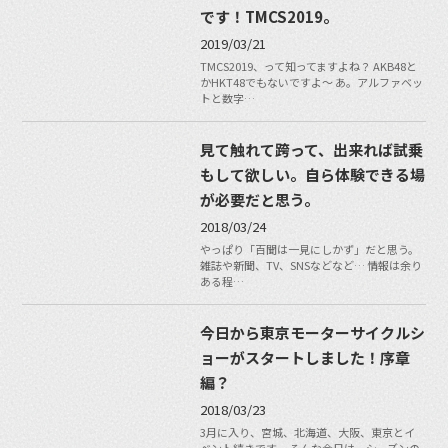
です！TMCS2019。
2019/03/21
TMCS2019、って知ってますよね？ AKB48と
かHKT48でもないですよ〜 あ。アルファベッ
トと数字…
見て触れて跨って、出来れば試乗
もして欲しい。自ら体験できる場
が必要だと思う。
2018/03/24
やっぱり「百聞は一見にしかず」だと思う。
雑誌や新聞、TV、SNSなどなど… 情報は余り
ある程…
今日から東京モーターサイクルシ
ョーがスタートしました！序章
編？
2018/03/23
3月に入り、宮城、北海道、大阪、東京とイ