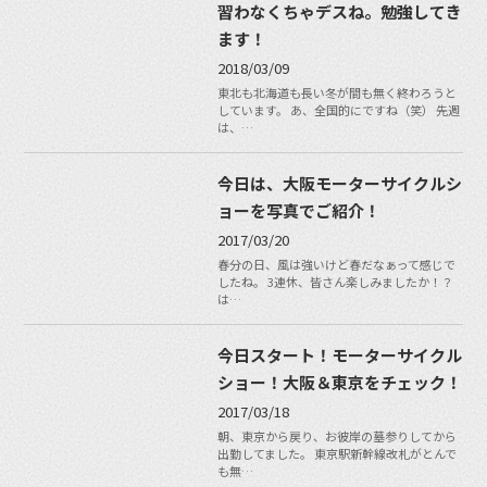
習わなくちゃデスね。勉強してき
ます！
2018/03/09
東北も北海道も長い冬が間も無く終わろうと
しています。 あ、全国的にですね（笑） 先週
は、…
今日は、大阪モーターサイクルシ
ョーを写真でご紹介！
2017/03/20
春分の日、風は強いけど春だなぁって感じで
したね。 3連休、皆さん楽しみましたか！？
は…
今日スタート！モーターサイクル
ショー！大阪＆東京をチェック！
2017/03/18
朝、東京から戻り、お彼岸の墓参りしてから
出勤してました。 東京駅新幹線改札がとんで
も無…