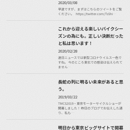
2020/03/08
早速ですが、まずはこちらのツイートをご覧
ください。 https://twitter.com/TsShi…
これから迎える楽しいバイクシー
ズンの為にも。正しい決断だった
と私は思います！
2020/02/28
連日ニュースでは新型コロナウイルス一色で
すね。 今のところ東北での感染は伝えられて
ません…
長蛇の列に明るい未来があると思
う。
2019/03/22
TMCS2019・東京モーターサイクルショーが
開幕しました！ 昨日のブログでお伝えした通
り、私も…
明日から東京ビッグサイトで開幕