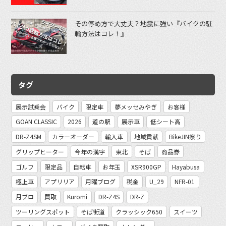
その停め方で大丈夫？地震に強い『バイクの駐
輪方法はコレ！』
タグ
展示試乗会
バイク
限定車
夢メッセみやぎ
お客様
GOAN CLASSIC
2026
道の駅
展示車
低シート高
DR-Z4SM
カラーオーダー
輸入車
地域貢献
BikeJIN祭り
グリップヒーター
今年の漢字
東北
そば
商品券
ゴルフ
限定品
自転車
お年玉
XSR900GP
Hayabusa
極上車
アプリリア
月曜ブログ
税金
U_29
NFR-01
月ブロ
買取
Kuromi
DR-Z4S
DR-Z
ツーリングスポット
そば街道
クラッシック650
スイーツ