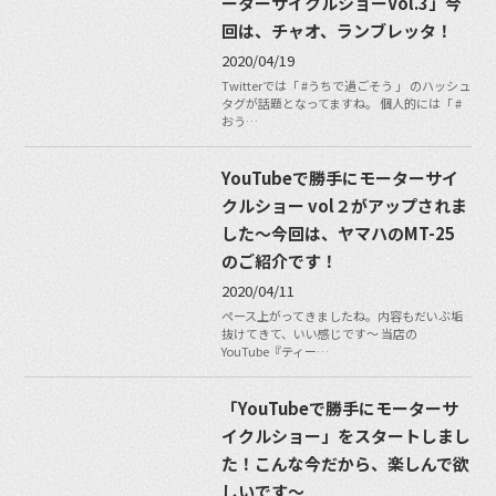
ーターサイクルショーVol.3」今
回は、チャオ、ランブレッタ！
2020/04/19
Twitterでは「 #うちで過ごそう 」 のハッシュ
タグが話題となってますね。 個人的には「 #
おう…
YouTubeで勝手にモーターサイ
クルショー vol２がアップされま
した〜今回は、ヤマハのMT-25
のご紹介です！
2020/04/11
ペース上がってきましたね。内容もだいぶ垢
抜けてきて、いい感じです〜 当店の
YouTube『ティー…
「YouTubeで勝手にモーターサ
イクルショー」をスタートしまし
た！こんな今だから、楽しんで欲
しいです〜