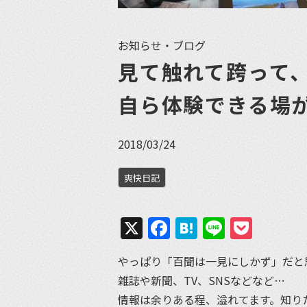
お知らせ・ブログ
見て触れて跨って
自ら体験できる場
2018/03/24
爽快日記
X
Facebook
Hatena
Line
Pock
やっぱり「百聞は一見にしかず」だと
雑誌や新聞、TV、SNSなどなど…
情報は余りある程、溢れてます。知り