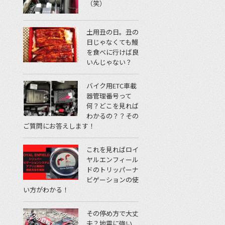
（笑）
土用丑の日。丑の
日じゃなくても鰻
を食べに行けば良
いんじゃない？
バイク用ETC車載
器管理番号って
何？どこを見れば
わかるの？？その
ご質問にお答えします！
これを見ればロイ
ヤルエンフィール
ドのトリッパーナ
ビゲーションの使
い方がわかる！
その停め方で大丈
夫？地震に強い