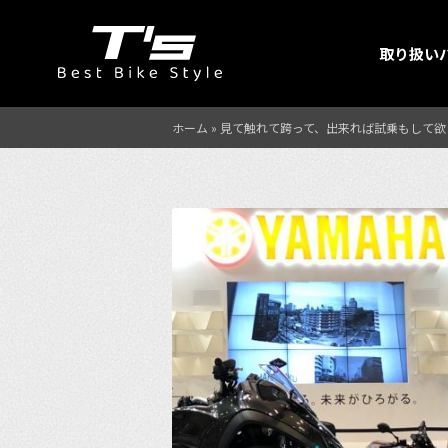
取り扱い
ホーム
»
見て触れて跨って、出来れば試乗もして欲