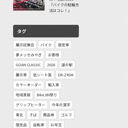
『バイクの駐輪方
法はコレ！』
タグ
展示試乗会
バイク
限定車
夢メッセみやぎ
お客様
GOAN CLASSIC
2026
道の駅
展示車
低シート高
DR-Z4SM
カラーオーダー
輸入車
地域貢献
BikeJIN祭り
グリップヒーター
今年の漢字
東北
そば
商品券
ゴルフ
限定品
自転車
お年玉