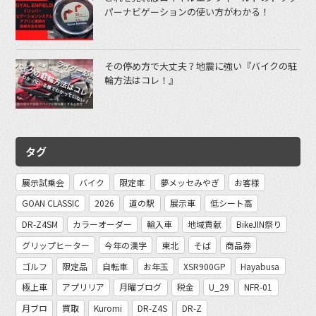
パーナビゲーションの使い方がわかる！
その停め方で大丈夫？地震に強い『バイクの駐
輪方法はコレ！』
タグ
展示試乗会
バイク
限定車
夢メッセみやぎ
お客様
GOAN CLASSIC
2026
道の駅
展示車
低シート高
DR-Z4SM
カラーオーダー
輸入車
地域貢献
BikeJIN祭り
グリップヒーター
今年の漢字
東北
そば
商品券
ゴルフ
限定品
自転車
お年玉
XSR900GP
Hayabusa
極上車
アプリリア
月曜ブログ
税金
U_29
NFR-01
月ブロ
買取
Kuromi
DR-Z4S
DR-Z