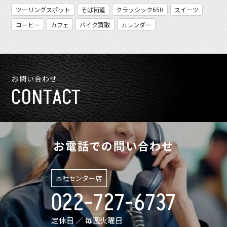
ツーリングスポット
そば街道
クラッシック650
スイーツ
コーヒー
カフェ
バイク買取
カレンダー
お問い合わせ
CONTACT
お電話での問い合わせ
本社センター店
022-727-6737
定休日 ／ 毎週火曜日