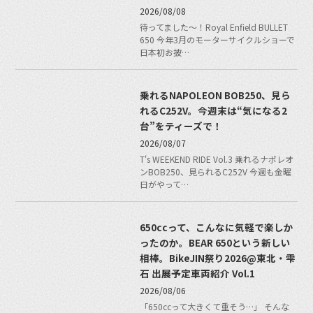
2026/08/08
待ってました〜！Royal Enfield BULLET
650 今年3月のモーターサイクルショーで
日本初お披…
乗れるNAPOLEON BOB250、見ら
れるC252V。今週末は“気になる2
台”をティーズで！
2026/08/07
T's WEEKEND RIDE Vol.3 乗れるナポレオ
ンBOB250、見られるC252V 今週も金曜
日がやって…
650ccって、こんなに気軽で楽しか
ったのか。BEAR 650という新しい
相棒。BikeJIN祭り2026@東北・雫
石 出展予定車両紹介 Vol.1
2026/08/06
「650ccって大きくて重そう…」 そんな