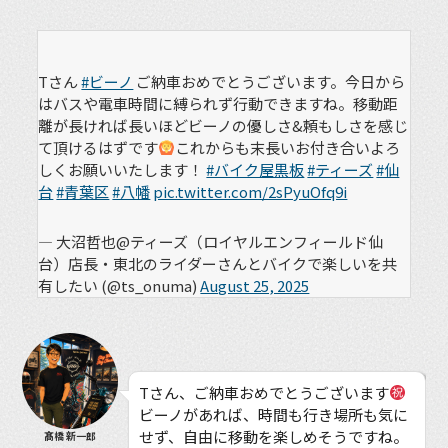
Tさん
#ビーノ
ご納車おめでとうございます。今日から
はバスや電車時間に縛られず行動できますね。移動距
離が長ければ長いほどビーノの優しさ&頼もしさを感じ
て頂けるはずです
これからも末長いお付き合いよろ
しくお願いいたします！
#バイク屋黒板
#ティーズ
#仙
台
#青葉区
#八幡
pic.twitter.com/2sPyuOfq9i
— 大沼哲也@ティーズ（ロイヤルエンフィールド仙
台）店長・東北のライダーさんとバイクで楽しいを共
有したい (@ts_onuma)
August 25, 2025
Tさん、ご納車おめでとうございます
ビーノがあれば、時間も行き場所も気に
せず、自由に移動を楽しめそうですね。
髙橋 新一郎