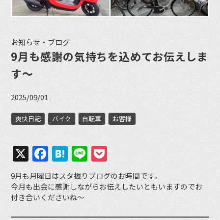
お知らせ・ブログ
9月も感謝の気持ちを込めてお伝えしま
す〜
2025/09/01
爽快日記
バイク
自転車
お客様
X
Facebook
Hatena
Line
Pocket
9月も月曜日はスタ振りブログのお時間です。
今月も出会に感謝しながらお伝えしたいともいますのでお
付き合いくださいね〜