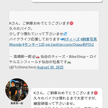
Kさん、ご納車おめでとうございます
久々のバイク。
少しずつ慣れていって下さいませ
バイクライフ応援しております
#ティーズ
#納車写真
#honda
#モンキー125
pic.twitter.com/Qqau45PDi2
— 高橋新一郎 @
仙台のティーズ・BikeShop・ロイ
ヤルエンフィールド仙台の社長です
(@TsShinichiro)
August 30, 2025
Kさん、ご納車おめでとうございます
久々のバイクは慣れるまで大変ですが、
練習頑張って下さいませ。
髙橋 新一郎