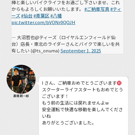
棒と楽しいバイクライフをお過ごし下さいませ、これ
からもよろしくお願いいたします。
#ご納車写真
#ティ
ーズ
#仙台
#青葉区
#八幡
pic.twitter.com/bVONr0QOJH
— 大沼哲也@ティーズ（ロイヤルエンフィールド仙
台）店長・東北のライダーさんとバイクで楽しいを共
有したい (@ts_onuma)
September 1, 2025
I さん、ご納車おめでとうございます
スクーターライフスタートもおめでとう
ございます！
髙橋 新一郎
もう前の生活には戻れませんよw
安全運転で快適な移動を楽しんでくださ
いね
ありがとうございました。