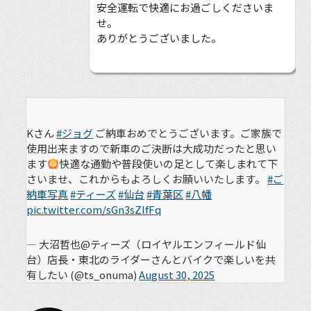
安全運転で快適にお過ごしくださいま
せ。
ありがとうございました。
Kさん
#ジョグ
ご納車おめでとうございます。ご家族で
使用出来ますので新車のご決断は大成功だったと思い
ます
快適な通勤や普段使いの足として楽しまれて下
さいませ、これからもよろしくお願いいたします。
#ご
納車写真
#ティーズ
#仙台
#青葉区
#八幡
pic.twitter.com/sGn3sZlfFq
— 大沼哲也@ティーズ（ロイヤルエンフィールド仙
台）店長・東北のライダーさんとバイクで楽しいを共
有したい (@ts_onuma)
August 30, 2025