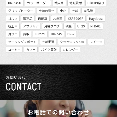
DR-Z4SM
カラーオーダー
輸入車
地域貢献
BikeJIN祭り
グリップヒーター
今年の漢字
東北
そば
商品券
ゴルフ
限定品
自転車
お年玉
XSR900GP
Hayabusa
極上車
アプリリア
月曜ブログ
税金
U_29
NFR-01
月ブロ
買取
Kuromi
DR-Z4S
DR-Z
ツーリングスポット
そば街道
クラッシック650
スイーツ
コーヒー
カフェ
バイク買取
カレンダー
お問い合わせ
CONTACT
お電話での問い合わせ