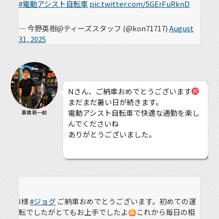
#電動アシスト自転車
pic.twitter.com/5GErFuRknD
— 今野英樹@ティーズスタッフ (@kon71717)
August
31, 2025
Nさん、ご納車おめでとうございます
まだまだ暑い日が続きます。
電動アシスト自転車で快適な通勤を楽し
髙橋 新一郎
んでくださいね
ありがとうございました。
I様
#ジョグ
ご納車おめでとうございます。初めての運
転でしたがとてもお上手でしたよ
これから毎日の相