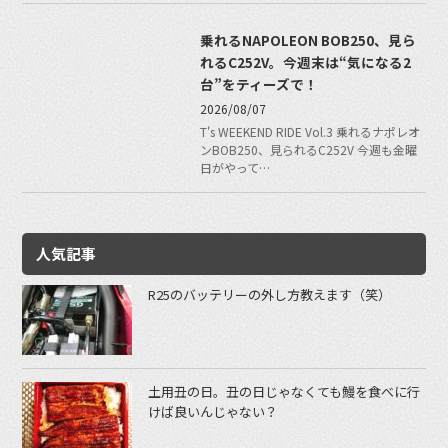
乗れるNAPOLEON BOB250、見ら
れるC252V。今週末は“気になる2
台”をティーズで！
2026/08/07
T's WEEKEND RIDE Vol.3 乗れるナポレオ
ンBOB250、見られるC252V 今週も金曜
日がやって…
人気記事
R25のバッテリーの外し方教えます（笑）
土用丑の日。丑の日じゃなくても鰻を食べに行
けば良いんじゃない？