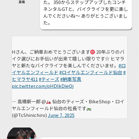
た。 350からステップアップしたコンチ
高橋
ネンタルGTと、バイクライフを更に楽し
んでくださいね〜 ありがとうございまし
た。
Hさん、ご納車おめでとうございます
20年ぶりのバ
イク選びにお手伝いが出来て嬉しい限りです☆ ヒマラ
ヤと新たなバイクライフを楽しんでくださいませ。
#ロ
イヤルエンフィールド
#ロイヤルエンフィールド仙台
#
ヒマラヤ411
#ティーズ
#納車写真
pic.twitter.com/oHDlkDieQj
— 高橋新一郎 @
仙台のティーズ・BikeShop・ロイ
ヤルエンフィールド仙台の社長です
(@TsShinichiro)
June 7, 2025