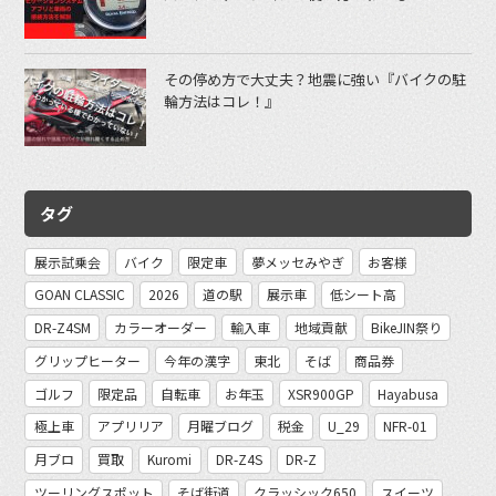
その停め方で大丈夫？地震に強い『バイクの駐
輪方法はコレ！』
タグ
展示試乗会
バイク
限定車
夢メッセみやぎ
お客様
GOAN CLASSIC
2026
道の駅
展示車
低シート高
DR-Z4SM
カラーオーダー
輸入車
地域貢献
BikeJIN祭り
グリップヒーター
今年の漢字
東北
そば
商品券
ゴルフ
限定品
自転車
お年玉
XSR900GP
Hayabusa
極上車
アプリリア
月曜ブログ
税金
U_29
NFR-01
月ブロ
買取
Kuromi
DR-Z4S
DR-Z
ツーリングスポット
そば街道
クラッシック650
スイーツ