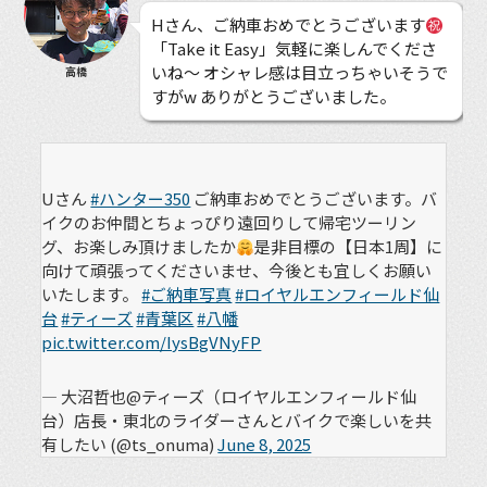
Hさん、ご納車おめでとうございます
「Take it Easy」気軽に楽しんでくださ
いね〜 オシャレ感は目立っちゃいそうで
高橋
すがw ありがとうございました。
Uさん
#ハンター350
ご納車おめでとうございます。バ
イクのお仲間とちょっぴり遠回りして帰宅ツーリン
グ、お楽しみ頂けましたか
是非目標の【日本1周】に
向けて頑張ってくださいませ、今後とも宜しくお願い
いたします。
#ご納車写真
#ロイヤルエンフィールド仙
台
#ティーズ
#青葉区
#八幡
pic.twitter.com/IysBgVNyFP
— 大沼哲也@ティーズ（ロイヤルエンフィールド仙
台）店長・東北のライダーさんとバイクで楽しいを共
有したい (@ts_onuma)
June 8, 2025