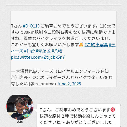
Tさん
#DIO110
ご納車おめでとうございます。110ccで
すので30km規制や二段階右折もなく快適に移動できま
すね。素敵なバイクライフをお過ごしくださいませ、
これからも宜しくお願いいたします
#ご納車写真
#テ
ィーズ
#仙台
#青葉区
#八幡
pic.twitter.com/Ztijcbx5nY
— 大沼哲也@ティーズ（ロイヤルエンフィールド仙
台）店長・東北のライダーさんとバイクで楽しいを共
有したい (@ts_onuma)
June 2, 2025
Tさん、ご納車おめでとうございます
快適な原付２種で移動を楽しんじゃって
くださいね〜 ありがとうございました。
高橋