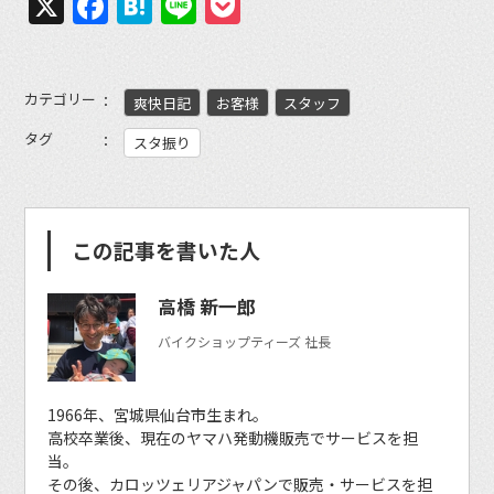
X
Facebook
Hatena
Line
Pocket
カテゴリー
爽快日記
お客様
スタッフ
タグ
スタ振り
この記事を書いた人
高橋 新一郎
バイクショップティーズ 社長
1966年、宮城県仙台市生まれ。
高校卒業後、現在のヤマハ発動機販売でサービスを担
当。
その後、カロッツェリアジャパンで販売・サービスを担