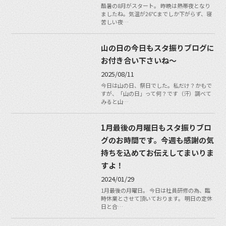
酷暑の8月がスタート。 昨晩は熱帯夜となり
ましたね。気温が26℃までしか下がらず、寝
苦しい夜…
山の日の今日もスタ振りブログに
お付き合い下さいね〜
2025/08/11
今日は山の日、祭日でした。私だけ？かもで
すが、「山の日」って何？です（汗）調べて
みると山…
1月最後の月曜日もスタ振りブロ
グのお時間です。今週も感謝の気
持ちを込めてお伝えしてまいりま
すよ！
2024/01/29
1月最後の月曜日。 今日は社員研修の為、臨
時休業とさせて頂いております。 明日の定休
日と合…