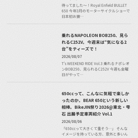
待ってました〜！Royal Enfield BULLET
650 今年3月のモーターサイクルショーで
日本初お披…
乗れるNAPOLEON BOB250、見ら
れるC252V。今週末は“気になる2
台”をティーズで！
2026/08/07
T's WEEKEND RIDE Vol.3 乗れるナポレオ
ンBOB250、見られるC252V 今週も金曜
日がやって…
650ccって、こんなに気軽で楽しか
ったのか。BEAR 650という新しい
相棒。BikeJIN祭り2026@東北・雫
石 出展予定車両紹介 Vol.1
2026/08/06
「650ccって大きくて重そう…」 そんな
イメージを持っている方、意外と多いん