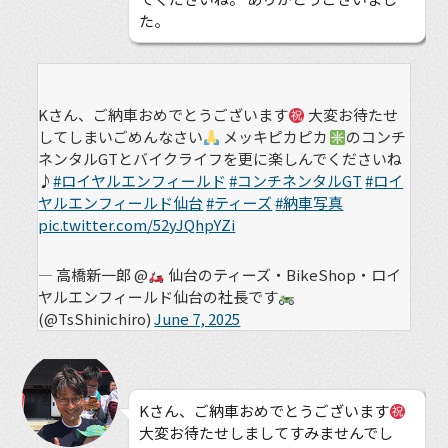
た。
Kさん、ご納車おめでとうございます
大変お待たせ
してしまいごめんなさい
メッキピカピカ
のコンチ
ネンタルGTとバイクライフを更に楽しんでくださいね
♪
#ロイヤルエンフィールド
#コンチネンタルGT
#ロイ
ヤルエンフィールド仙台
#ティーズ
#納車写真
pic.twitter.com/52yJQhpYZi
— 高橋新一郎 @
仙台のティーズ・BikeShop・ロイ
ヤルエンフィールド仙台の社長です
(@TsShinichiro)
June 7, 2025
Kさん、ご納車おめでとうございます
大変お待たせしましてすみませんでし