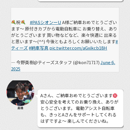
祝
#PASシオンーU
A様ご納車おめでとうござい
ます〜 原付きカブから電動自転車に お乗り替え、あり
がとうございます 買い物などなど、楽々快適に 出来る
と思います〜(^^) 今後ともよろしくお願いいたします
#
ティーズ
#納車写真
pic.twitter.com/aGxikcb18H
— 今野英樹@ティーズスタッフ (@kon71717)
June 6,
2025
Aさん、ご納車おめでとうございます
安心安全を考えてのお乗り換え、ありが
とうございます。 電動アシスト自転車
高橋
も、きっとAさんをサポートしてくれる
はずですよ〜 楽しんでくださいね。