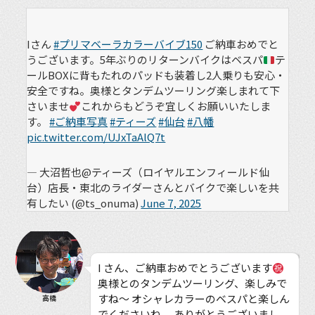
Iさん
#プリマベーラカラーバイブ150
ご納車おめでと
うございます。5年ぶりのリターンバイクはベスパ
テ
ールBOXに背もたれのパッドも装着し2人乗りも安心・
安全ですね。奥様とタンデムツーリング楽しまれて下
さいませ
これからもどうぞ宜しくお願いいたしま
す。
#ご納車写真
#ティーズ
#仙台
#八幡
pic.twitter.com/UJxTaAlQ7t
— 大沼哲也@ティーズ（ロイヤルエンフィールド仙
台）店長・東北のライダーさんとバイクで楽しいを共
有したい (@ts_onuma)
June 7, 2025
I さん、ご納車おめでとうございます
奥様とのタンデムツーリング、楽しみで
すね〜 オシャレカラーのベスパと楽しん
高橋
でくださいね。 ありがとうございまし