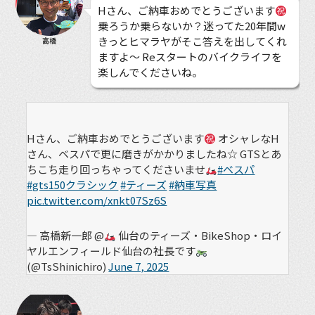
Hさん、ご納車おめでとうございます
乗ろうか乗らないか？迷ってた20年間w
きっとヒマラヤがそこ答えを出してくれ
高橋
ますよ〜 Reスタートのバイクライフを
楽しんでくださいね。
Hさん、ご納車おめでとうございます
オシャレなH
さん、ベスパで更に磨きがかかりましたね☆ GTSとあ
ちこち走り回っちゃってくださいませ
#ベスパ
#gts150クラシック
#ティーズ
#納車写真
pic.twitter.com/xnkt07Sz6S
— 高橋新一郎 @
仙台のティーズ・BikeShop・ロイ
ヤルエンフィールド仙台の社長です
(@TsShinichiro)
June 7, 2025