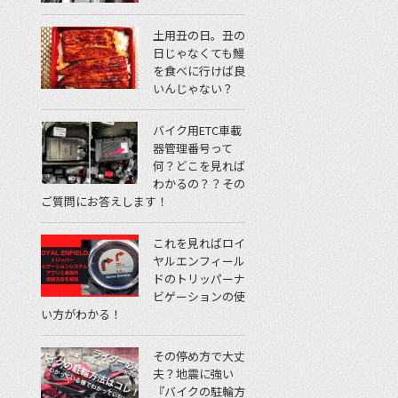
土用丑の日。丑の
日じゃなくても鰻
を食べに行けば良
いんじゃない？
バイク用ETC車載
器管理番号って
何？どこを見れば
わかるの？？その
ご質問にお答えします！
これを見ればロイ
ヤルエンフィール
ドのトリッパーナ
ビゲーションの使
い方がわかる！
その停め方で大丈
夫？地震に強い
『バイクの駐輪方