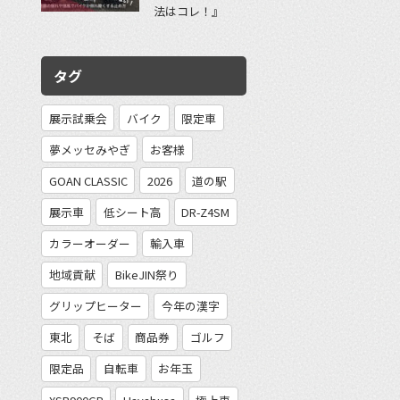
法はコレ！』
タグ
展示試乗会
バイク
限定車
夢メッセみやぎ
お客様
GOAN CLASSIC
2026
道の駅
展示車
低シート高
DR-Z4SM
カラーオーダー
輸入車
地域貢献
BikeJIN祭り
グリップヒーター
今年の漢字
東北
そば
商品券
ゴルフ
限定品
自転車
お年玉