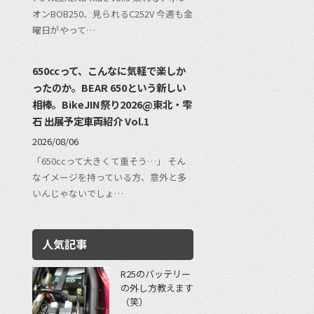
オンBOB250、見られるC252V 今週も金
曜日がやって…
650ccって、こんなに気軽で楽しか
ったのか。BEAR 650という新しい
相棒。BikeJIN祭り2026@東北・雫
石 出展予定車両紹介 Vol.1
2026/08/06
「650ccって大きくて重そう…」 そん
なイメージを持っている方、意外と多
いんじゃないでしょ…
人気記事
R25のバッテリー
の外し方教えます
（笑）