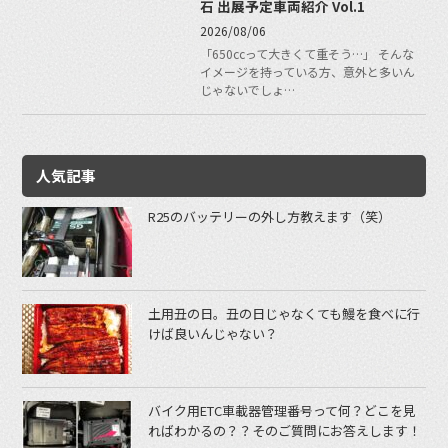
石 出展予定車両紹介 Vol.1
2026/08/06
「650ccって大きくて重そう…」 そんな
イメージを持っている方、意外と多いん
じゃないでしょ…
人気記事
R25のバッテリーの外し方教えます（笑）
土用丑の日。丑の日じゃなくても鰻を食べに行
けば良いんじゃない？
バイク用ETC車載器管理番号って何？どこを見
ればわかるの？？そのご質問にお答えします！