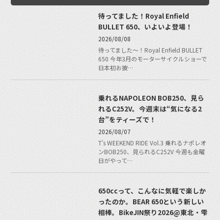
待ってました！Royal Enfield
BULLET 650、いよいよ登場！
2026/08/08
待ってました〜！Royal Enfield BULLET
650 今年3月のモーターサイクルショーで
日本初お披…
乗れるNAPOLEON BOB250、見ら
れるC252V。今週末は“気になる2
台”をティーズで！
2026/08/07
T's WEEKEND RIDE Vol.3 乗れるナポレオ
ンBOB250、見られるC252V 今週も金曜
日がやって…
650ccって、こんなに気軽で楽しか
ったのか。BEAR 650という新しい
相棒。BikeJIN祭り2026@東北・雫