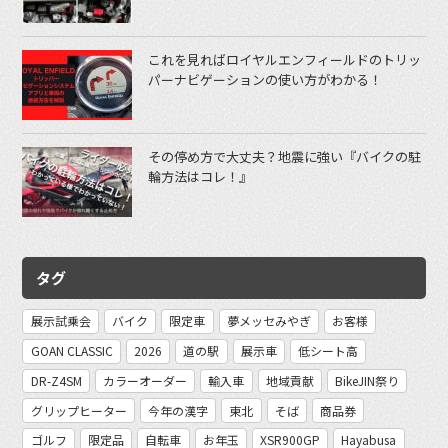
これを見ればロイヤルエンフィールドのトリッ
パーナビゲーションの使い方がわかる！
その停め方で大丈夫？地震に強い『バイクの駐
輪方法はコレ！』
タグ
展示試乗会
バイク
限定車
夢メッセみやぎ
お客様
GOAN CLASSIC
2026
道の駅
展示車
低シート高
DR-Z4SM
カラーオーダー
輸入車
地域貢献
BikeJIN祭り
グリップヒーター
今年の漢字
東北
そば
商品券
ゴルフ
限定品
自転車
お年玉
XSR900GP
Hayabusa