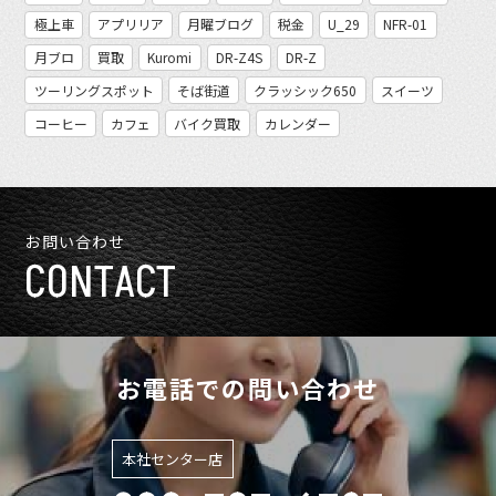
極上車
アプリリア
月曜ブログ
税金
U_29
NFR-01
月ブロ
買取
Kuromi
DR-Z4S
DR-Z
ツーリングスポット
そば街道
クラッシック650
スイーツ
コーヒー
カフェ
バイク買取
カレンダー
お問い合わせ
CONTACT
お電話での問い合わせ
本社センター店