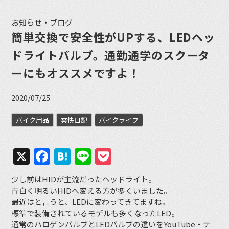
お知らせ・ブログ
簡単交換で安全性がUPする、LEDヘッ
ドライトバルブ。通勤通学のスクータ
ーにもオススメですよ！
2020/07/25
バイク用品
爽快日記
バイクライフ
X
Facebook
Hatena
Line
Pocket
少し前はHIDが主流だったヘッドライト。
青白く明るいHIDへ変える方が多くいました。
最近はと言うと、LEDに変わってきてますね。
標準で装備されているモデルも多くなったLED。
通常のハロゲンバルブとLEDバルブの違いをYouTube・テ