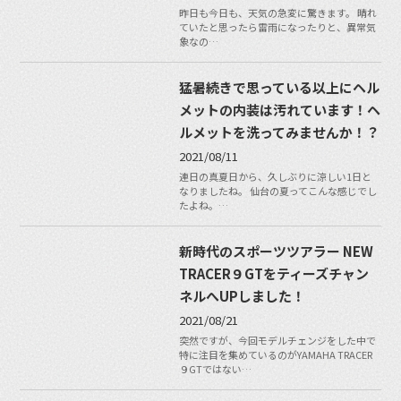
昨日も今日も、天気の急変に驚きます。 晴れ
ていたと思ったら雷雨になったりと、異常気
象なの…
猛暑続きで思っている以上にヘル
メットの内装は汚れています！ヘ
ルメットを洗ってみませんか！？
2021/08/11
連日の真夏日から、久しぶりに涼しい1日と
なりましたね。 仙台の夏ってこんな感じでし
たよね。…
新時代のスポーツツアラー NEW
TRACER９GTをティーズチャン
ネルへUPしました！
2021/08/21
突然ですが、今回モデルチェンジをした中で
特に注目を集めているのがYAMAHA TRACER
９GTではない…