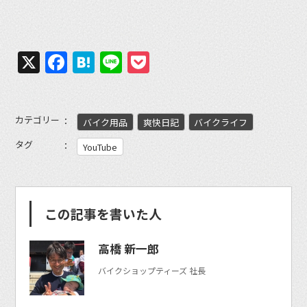
X
Facebook
Hatena
Line
Pocket
カテゴリー
バイク用品
爽快日記
バイクライフ
タグ
YouTube
この記事を書いた人
高橋 新一郎
バイクショップティーズ 社長