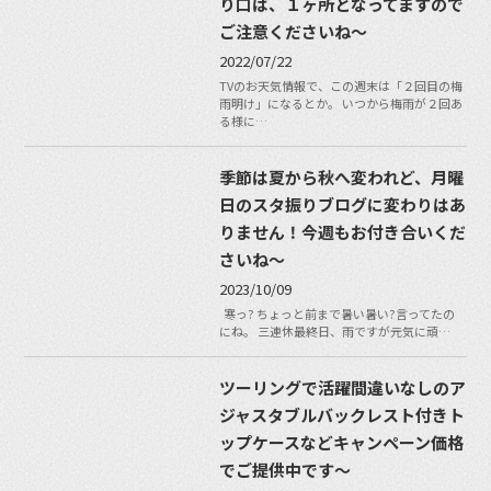
り口は、１ヶ所となってますので
ご注意くださいね〜
2022/07/22
TVのお天気情報で、この週末は「２回目の梅
雨明け」になるとか。 いつから梅雨が２回あ
る様に…
季節は夏から秋へ変われど、月曜
日のスタ振りブログに変わりはあ
りません！今週もお付き合いくだ
さいね〜
2023/10/09
寒っ? ちょっと前まで暑い暑い?言ってたの
にね。 三連休最終日、雨ですが元気に頑…
ツーリングで活躍間違いなしのア
ジャスタブルバックレスト付きト
ップケースなどキャンペーン価格
でご提供中です〜