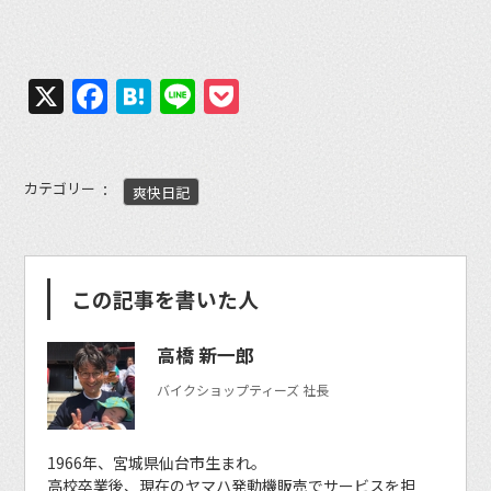
X
Facebook
Hatena
Line
Pocket
カテゴリー
爽快日記
この記事を書いた人
高橋 新一郎
バイクショップティーズ 社長
1966年、宮城県仙台市生まれ。
高校卒業後、現在のヤマハ発動機販売でサービスを担