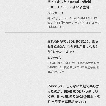
待ってました！Royal Enfield
BULLET 650、いよいよ登場！
2026/08/08
待ってました〜！Royal Enfield BULLET
650 今年3月のモーターサイクルショーで
日本初お披…
乗れるNAPOLEON BOB250、見ら
れるC252V。今週末は“気になる2
台”をティーズで！
2026/08/07
T's WEEKEND RIDE Vol.3 乗れるナポレオ
ンBOB250、見られるC252V 今週も金曜
日がやって…
650ccって、こんなに気軽で楽しか
ったのか。BEAR 650という新しい
相棒。BikeJIN祭り2026@東北・雫
石 出展予定車両紹介 Vol.1