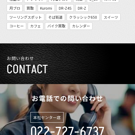
月ブロ
買取
Kuromi
DR-Z4S
DR-Z
ツーリングスポット
そば街道
クラッシック650
スイーツ
コーヒー
カフェ
バイク買取
カレンダー
お問い合わせ
CONTACT
お電話での問い合わせ
本社センター店
022-727-6737