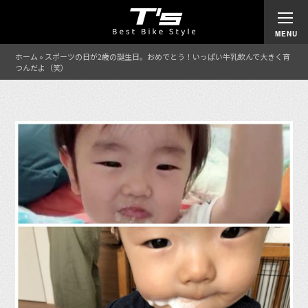
ホーム
»
スポーツの日が2歳の誕生日。おめでとう！いっぱい牛乳飲んで大きく育
つんだよ（笑）