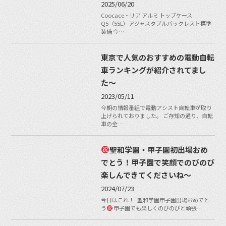
2025/06/20
Coocace・リア アルミ トップケース
Q5（55L）アジャスタブルバックレスト標準
装備 今…
東京で人気のおすすめの電動自転
車ランキングが紹介されてまし
た〜
2023/05/11
今朝の情報番組で電動アシスト自転車が取り
上げられておりました。 ご存知の通り、自転
車の全…
聖和学園・甲子園初出場おめ
でとう！甲子園で笑顔でのびのび
楽しんできてくださいね〜
2024/07/23
今日はこれ！ 聖和学園甲子園出場おめでと
う
甲子園でも楽しくのびのびと頑張…