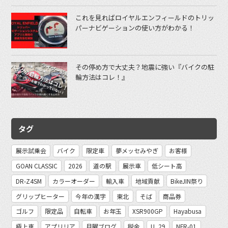
これを見ればロイヤルエンフィールドのトリッ
パーナビゲーションの使い方がわかる！
その停め方で大丈夫？地震に強い『バイクの駐
輪方法はコレ！』
タグ
展示試乗会
バイク
限定車
夢メッセみやぎ
お客様
GOAN CLASSIC
2026
道の駅
展示車
低シート高
DR-Z4SM
カラーオーダー
輸入車
地域貢献
BikeJIN祭り
グリップヒーター
今年の漢字
東北
そば
商品券
ゴルフ
限定品
自転車
お年玉
XSR900GP
Hayabusa
極上車
アプリリア
月曜ブログ
税金
U_29
NFR-01