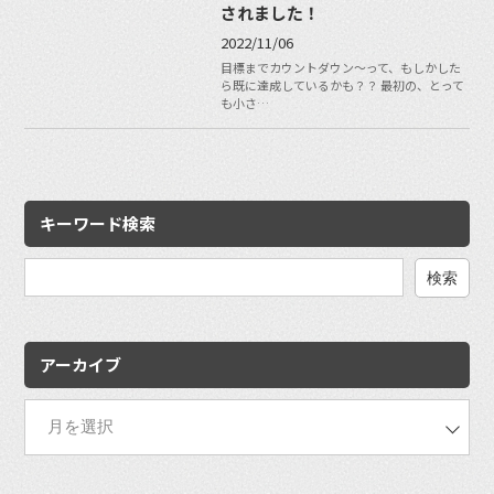
されました！
2022/11/06
目標までカウントダウン〜って、もしかした
ら既に達成しているかも？？ 最初の、とって
も小さ…
キーワード検索
検
索:
アーカイブ