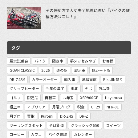
その停め方で大丈夫？地震に強い『バイクの駐
輪方法はコレ！』
タグ
展示試乗会
バイク
限定車
夢メッセみやぎ
お客様
GOAN CLASSIC
2026
道の駅
展示車
低シート高
DR-Z4SM
カラーオーダー
輸入車
地域貢献
BikeJIN祭り
グリップヒーター
今年の漢字
東北
そば
商品券
ゴルフ
限定品
自転車
お年玉
XSR900GP
Hayabusa
極上車
アプリリア
月曜ブログ
税金
U_29
NFR-01
月ブロ
買取
Kuromi
DR-Z4S
DR-Z
ツーリングスポット
そば街道
クラッシック650
スイーツ
コーヒー
カフェ
バイク買取
カレンダー