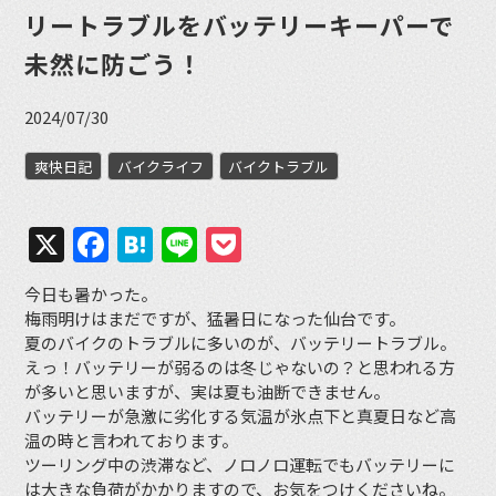
リートラブルをバッテリーキーパーで
未然に防ごう！
2024/07/30
爽快日記
バイクライフ
バイクトラブル
X
Facebook
Hatena
Line
Pocket
今日も暑かった。
梅雨明けはまだですが、猛暑日になった仙台です。
夏のバイクのトラブルに多いのが、バッテリートラブル。
えっ！バッテリーが弱るのは冬じゃないの？と思われる方
が多いと思いますが、実は夏も油断できません。
バッテリーが急激に劣化する気温が氷点下と真夏日など高
温の時と言われております。
ツーリング中の渋滞など、ノロノロ運転でもバッテリーに
は大きな負荷がかかりますので、お気をつけくださいね。