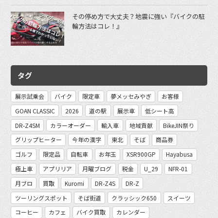
その停め方で大丈夫？地震に強い『バイクの駐
輪方法はコレ！』
タグ
展示試乗会
バイク
限定車
夢メッセみやぎ
お客様
GOAN CLASSIC
2026
道の駅
展示車
低シート高
DR-Z4SM
カラーオーダー
輸入車
地域貢献
BikeJIN祭り
グリップヒーター
今年の漢字
東北
そば
商品券
ゴルフ
限定品
自転車
お年玉
XSR900GP
Hayabusa
極上車
アプリリア
月曜ブログ
税金
U_29
NFR-01
月ブロ
買取
Kuromi
DR-Z4S
DR-Z
ツーリングスポット
そば街道
クラッシック650
スイーツ
コーヒー
カフェ
バイク買取
カレンダー