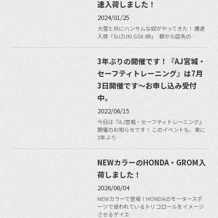
速入荷しました！
2024/01/25
大雪と共にハンサムな奴がやってきた！ 爆速
入荷「SUZUKI GSX-8R」 朝から店先の…
3年ぶりの開催です！『AJ宮城・
セーフティトレーニング』は7月
3日開催です〜お申し込み受付
中。
2022/06/15
今日は『AJ宮城・セーフティトレーニング』
開催のお知らせです！ このイベントも、実に
3年ぶり…
NEWカラーのHONDA・GROM入
荷しました！
2026/06/04
NEWカラーで登場！HONDAのモータースポ
ーツで使われているトリコロールをイメージ
させるゲイエ…