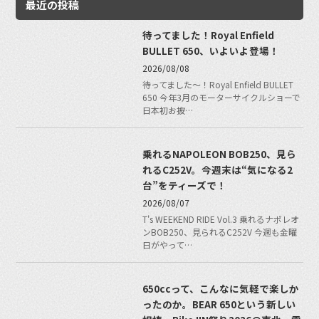
最近の投稿
待ってました！Royal Enfield
BULLET 650、いよいよ登場！
2026/08/08
待ってました〜！Royal Enfield BULLET
650 今年3月のモーターサイクルショーで
日本初お披…
乗れるNAPOLEON BOB250、見ら
れるC252V。今週末は“気になる2
台”をティーズで！
2026/08/07
T's WEEKEND RIDE Vol.3 乗れるナポレオ
ンBOB250、見られるC252V 今週も金曜
日がやって…
650ccって、こんなに気軽で楽しか
ったのか。BEAR 650という新しい