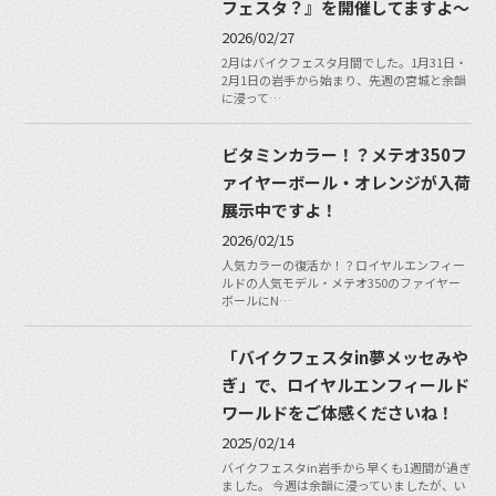
フェスタ？』を開催してますよ〜
2026/02/27
2月はバイクフェスタ月間でした。1月31日・
2月1日の岩手から始まり、先週の宮城と余韻
に浸って…
ビタミンカラー！？メテオ350フ
ァイヤーボール・オレンジが入荷
展示中ですよ！
2026/02/15
人気カラーの復活か！？ロイヤルエンフィー
ルドの人気モデル・メテオ350のファイヤー
ボールにN…
「バイクフェスタin夢メッセみや
ぎ」で、ロイヤルエンフィールド
ワールドをご体感くださいね！
2025/02/14
バイクフェスタin岩手から早くも1週間が過ぎ
ました。 今週は余韻に浸っていましたが、い