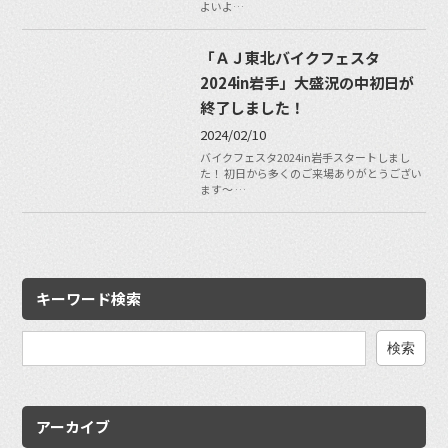
よいよ…
「ＡＪ東北バイクフェスタ
2024in岩手」大盛況の中初日が
終了しました！
2024/02/10
バイクフェスタ2024in岩手スタートしまし
た！ 初日から多くのご来場ありがとうござい
ます～ …
キーワード検索
検
索:
アーカイブ