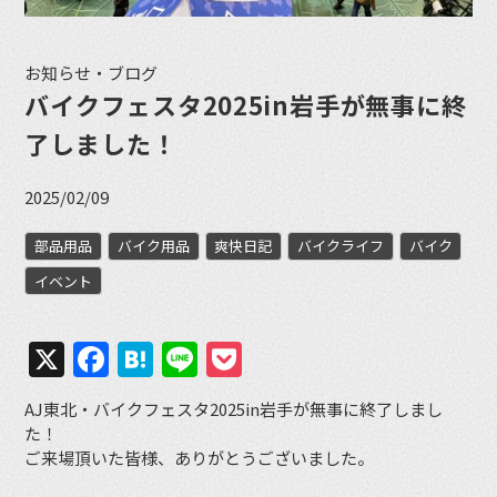
お知らせ・ブログ
バイクフェスタ2025in岩手が無事に終
了しました！
2025/02/09
部品用品
バイク用品
爽快日記
バイクライフ
バイク
イベント
X
Facebook
Hatena
Line
Pocket
AJ東北・バイクフェスタ2025in岩手が無事に終了しまし
た！
ご来場頂いた皆様、ありがとうございました。