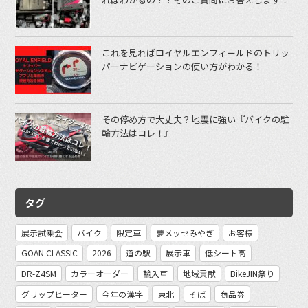
これを見ればロイヤルエンフィールドのトリッ
パーナビゲーションの使い方がわかる！
その停め方で大丈夫？地震に強い『バイクの駐
輪方法はコレ！』
タグ
展示試乗会
バイク
限定車
夢メッセみやぎ
お客様
GOAN CLASSIC
2026
道の駅
展示車
低シート高
DR-Z4SM
カラーオーダー
輸入車
地域貢献
BikeJIN祭り
グリップヒーター
今年の漢字
東北
そば
商品券