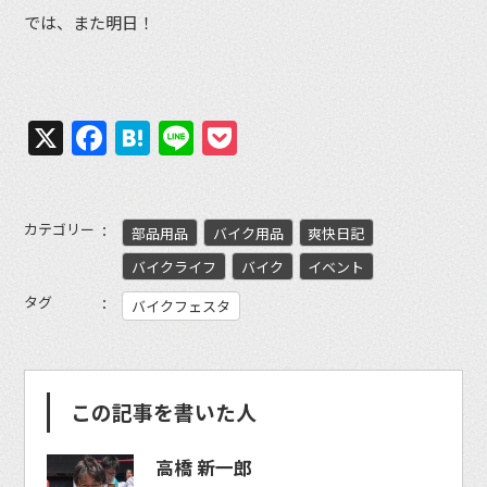
では、また明日！
X
Facebook
Hatena
Line
Pocket
カテゴリー
部品用品
バイク用品
爽快日記
バイクライフ
バイク
イベント
タグ
バイクフェスタ
この記事を書いた人
高橋 新一郎