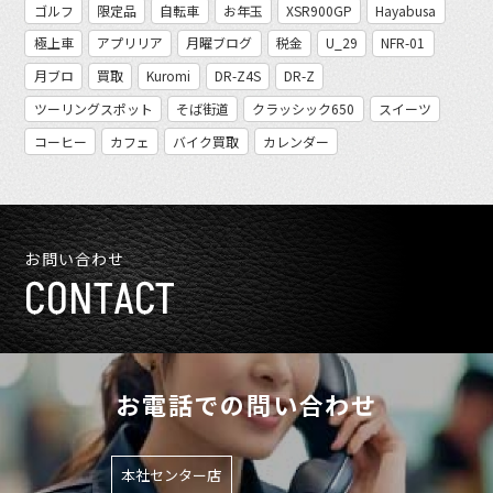
ゴルフ
限定品
自転車
お年玉
XSR900GP
Hayabusa
極上車
アプリリア
月曜ブログ
税金
U_29
NFR-01
月ブロ
買取
Kuromi
DR-Z4S
DR-Z
ツーリングスポット
そば街道
クラッシック650
スイーツ
コーヒー
カフェ
バイク買取
カレンダー
お問い合わせ
CONTACT
お電話での問い合わせ
本社センター店