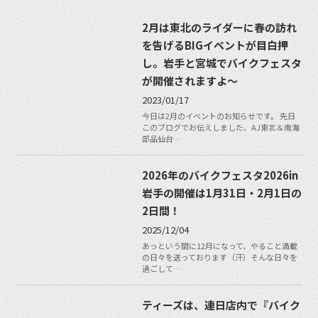
2月は東北のライダーに春の訪れ
を告げるBIGイベントが目白押
し。岩手と宮城でバイクフェスタ
が開催されますよ〜
2023/01/17
今日は2月のイベントのお知らせです。 先日
このブログでお伝えしました、AJ東北＆南海
部品仙台…
2026年のバイクフェスタ2026in
岩手の開催は1月31日・2月1日の
2日間！
2025/12/04
あっという間に12月になって、やること満載
の日々を送っております（汗）そんな日々を
過ごして…
ティーズは、連日店内で『バイク