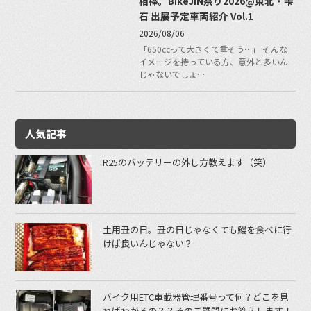
相棒。BikeJIN祭り2026@東北・雫
石 出展予定車両紹介 Vol.1
2026/08/06
「650ccって大きくて重そう…」 そんな
イメージを持っている方、意外と多いん
じゃないでしょ…
人気記事
R25のバッテリーの外し方教えます（笑）
土用丑の日。丑の日じゃなくても鰻を食べに行
けば良いんじゃない？
バイク用ETC車載器管理番号って何？どこを見
ればわかるの？？そのご質問にお答えします！