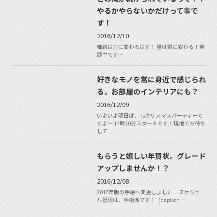
やるかやらないかだけって事で
す！
2016/12/10
継続は力に変わるはず！ 量は質に変わる！実
践中です〜 …
好きなモノを常に身近で感じられ
る。お部屋のインテリアにも？
2016/12/09
いよいよ明日は、Tsクリスマスパーティーで
すよ〜 17時30分スタートです！現地でお待ち
して…
もらうと嬉しい年賀状。グレード
アップしませんか！？
2016/12/08
2017年版の手帳へ変更しましたー スケジュー
ル管理は、手帳派です！ [caption …