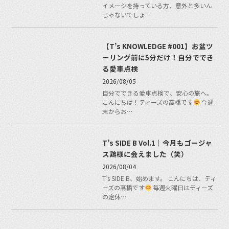
イメージを持っている方、意外と多いん
じゃないでしょ…
【T’s KNOWLEDGE #001】お盆ツ
ーリング前に5分だけ！自分ででき
る愛車点検
2026/08/05
自分でできる愛車点検で、安心の旅へ。
こんにちは！ティーズの高橋です
今週
末からお…
T’s SIDE B Vol.1｜今月もゴージャ
ス鶏様に会えました（笑）
2026/08/04
T’s SIDE B、始めます。 こんにちは、ティ
ーズの髙橋です
毎週火曜日はティーズ
の定休…