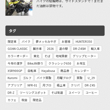
バイクの駐輪時は、サイドスタンドで！まだま
だ油断は禁物です。
タグ
限定車
バイク
夢メッセみやぎ
お客様
HUNTER350
GOAN CLASSIC
展示車
2026
道の駅
DR-Z4SM
輸入車
カラーオーダー
東北
そば
地域貢献
グリップヒーター
今年の漢字
BikeJIN祭り
クラッシック650
お年玉
XSR900GP
自転車
Hayabusa
商品券
カレンダー
Kuromi
ゴルフ
バイク買取
月曜ブログ
買取
U_29
アプリリア
NFR-01
月ブロ
極上車
クリパ
DR-Z4S
DR-Z
ツーリングスポット
そば街道
スイーツ
コーヒー
カフェ
税金
限定品