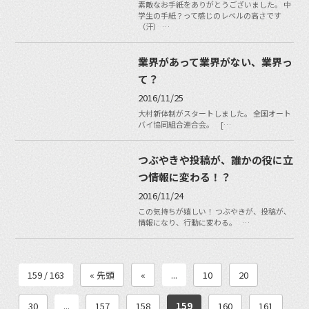
素敵なお手紙をありがとうございました。 中
学生の手紙？って感じのレベルの高さです
（汗） …
業界があって業界がない、業界っ
て？
2016/11/25
大村新体制がスタートしました。 全国オート
バイ協同組合連合会。 […
つぶやきや投稿が、誰かの役に立
つ情報に変わる！？
2016/11/24
この気持ちが嬉しい！ つぶやきが、投稿が、
情報になり、行動に変わる。 …
159 / 163
« 先頭
«
...
10
20
30
...
157
158
159
160
161