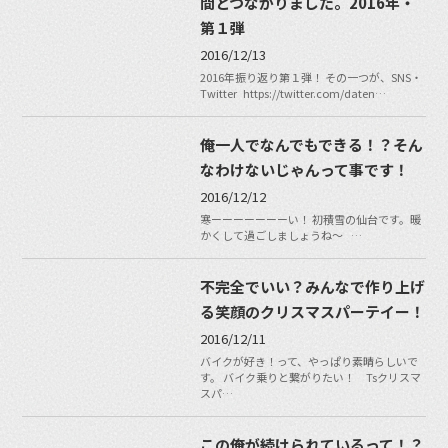
間とつながりました。2016年・
第１弾
2016/12/13
2016年振り返り第１弾！ その一つが、SNS・
Twitter https://twitter.com/daten…
俺一人でなんでもできる！？そん
なわけないじゃんって事です！
2016/12/12
寒ーーーーーーーい！ 初積雪の仙台です。暖
かくして過ごしましょうね〜 …
不完全でいい？みんなで作り上げ
る笑顔のクリスマスパーテイー！
2016/12/11
バイクが好き！って、やっぱり素晴らしいで
す。 バイク乗りと繋がりたい！ Tsクリスマ
スパ…
この俺が続けられているって！？