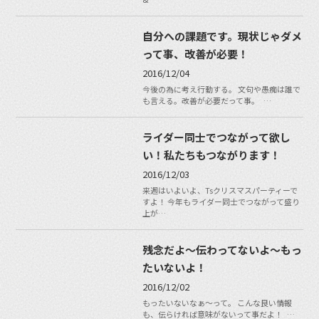
自分への課題です。現状じゃダメ
って事、改善が必要！
2016/12/04
今後の為に考え行動する。 文句や愚痴は誰で
も言える。改善が必要だって事。 …
ライダー同士でつながって欲し
い！私たちもつながります！
2016/12/03
来週はいよいよ、Tsクリスマスパーティーで
すよ！ 今年もライダー同士でつながって盛り
上が…
残念だよ〜伝わってないよ〜もっ
たいないよ！
2016/12/02
もったいないなぁ〜って。 こんな良い情報
も、伝らければ意味がないって事だよ！ …