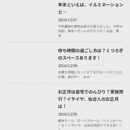
年末といえば、イルミネーション
と…
2016/12/07
今年最後の東京出張から戻りました。 今年は
何回、東京へ行ったのだろうか？ 仙台、東
京…
待ち時間の過ごし方は？くつろぎ
のスペースあります！
2016/12/06
快適な空間になってきてるかな？ Tsカフェ化
計画、実行中〜 &nb…
お正月は自宅でのんびり？家族旅
行？イヤイヤ、仙台人のお正月
は！
2016/12/05
歳末セール、ボーナスセール、ウィンターセ
ール？ いやいや、仙台は初売りですよねー！
&…