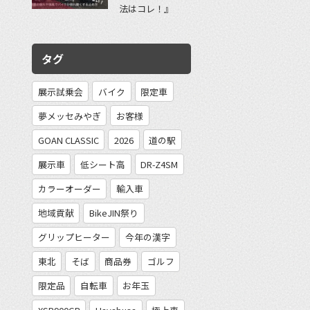
法はコレ！』
タグ
展示試乗会
バイク
限定車
夢メッセみやぎ
お客様
GOAN CLASSIC
2026
道の駅
展示車
低シート高
DR-Z4SM
カラーオーダー
輸入車
地域貢献
BikeJIN祭り
グリップヒーター
今年の漢字
東北
そば
商品券
ゴルフ
限定品
自転車
お年玉