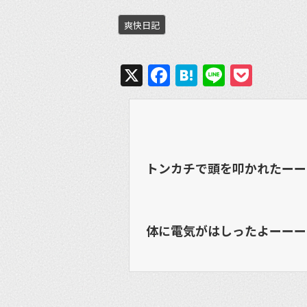
爽快日記
X
Facebook
Hatena
Line
Pock
トンカチで頭を叩かれたーー
体に電気がはしったよーーー