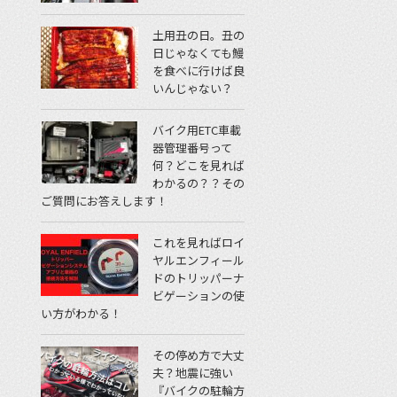
土用丑の日。丑の
日じゃなくても鰻
を食べに行けば良
いんじゃない？
バイク用ETC車載
器管理番号って
何？どこを見れば
わかるの？？その
ご質問にお答えします！
これを見ればロイ
ヤルエンフィール
ドのトリッパーナ
ビゲーションの使
い方がわかる！
その停め方で大丈
夫？地震に強い
『バイクの駐輪方