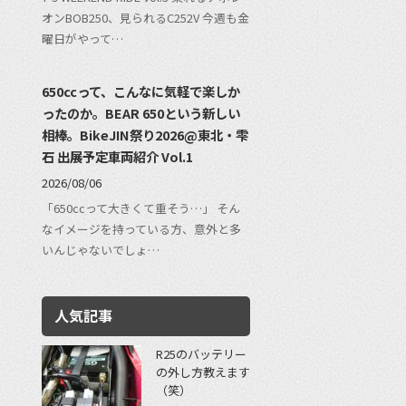
オンBOB250、見られるC252V 今週も金
曜日がやって…
650ccって、こんなに気軽で楽しか
ったのか。BEAR 650という新しい
相棒。BikeJIN祭り2026@東北・雫
石 出展予定車両紹介 Vol.1
2026/08/06
「650ccって大きくて重そう…」 そん
なイメージを持っている方、意外と多
いんじゃないでしょ…
人気記事
R25のバッテリー
の外し方教えます
（笑）