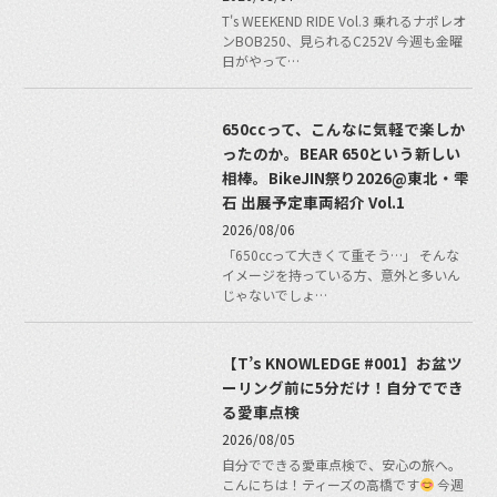
T's WEEKEND RIDE Vol.3 乗れるナポレオ
ンBOB250、見られるC252V 今週も金曜
日がやって…
650ccって、こんなに気軽で楽しか
ったのか。BEAR 650という新しい
相棒。BikeJIN祭り2026@東北・雫
石 出展予定車両紹介 Vol.1
2026/08/06
「650ccって大きくて重そう…」 そんな
イメージを持っている方、意外と多いん
じゃないでしょ…
【T’s KNOWLEDGE #001】お盆ツ
ーリング前に5分だけ！自分ででき
る愛車点検
2026/08/05
自分でできる愛車点検で、安心の旅へ。
こんにちは！ティーズの高橋です
今週