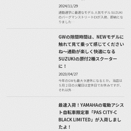
2024/11/29
通勤通学に最適なモデル 人気モデル SUZUKI
のバーグマンストリートEXが入荷、即納とな
りました…
GWの隙間時間は、NEWモデルに
触れて見て乗って感じてください
ね〜通勤が楽しく快適になる
SUZUKIの原付2種スクーター
に！
2023/04/27
今年のGWも最大９連休になるとか。 当店は
５月２日の火曜日は定休日でお休みですが、
それ以外…
最速入荷！YAMAHAの電動アシス
ト自転車限定車「PAS CITY-C
BLACK LIMITED」が入荷しまし
たよ！