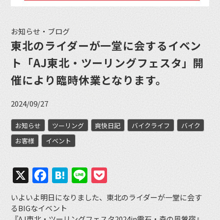
お知らせ・ブログ
東北のライダーが一堂に会するイベン
ト「AJ東北・ツーリングフェスタ」開
催により臨時休業となります。
2024/09/27
お知らせ
ツーリング
爽快日記
バイクライフ
バイク
お客様
イベント
X
Facebook
Hatena
Line
Pocket
いよいよ明日になりました、東北のライダーが一堂に会す
るBIGなイベント
『AJ東北・ツーリングフェスタ2024in雫石・森の風鶯宿』