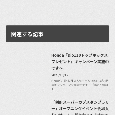
関連する記事
Honda『Dio110トップボックス
プレゼント』キャンペーン実施中
です〜
2025/10/12
Hondaの原付2種の人気モデル Dio110がお得
なキャンペーンを実施中です！ 『Honda純正
ト…
「利府スーパーカブスタンプラリ
ー」オープニングイベント会場入
り口は、１ヶ所となってますので