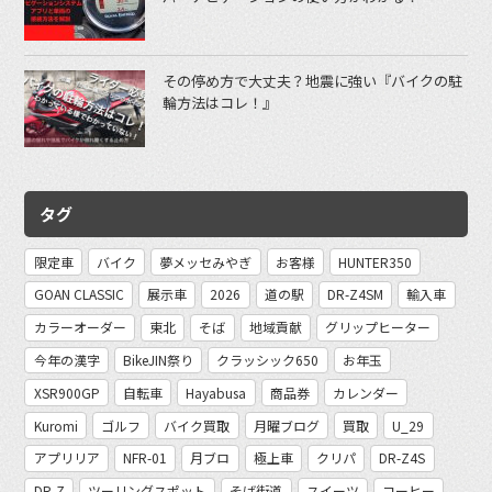
その停め方で大丈夫？地震に強い『バイクの駐
輪方法はコレ！』
タグ
限定車
バイク
夢メッセみやぎ
お客様
HUNTER350
GOAN CLASSIC
展示車
2026
道の駅
DR-Z4SM
輸入車
カラーオーダー
東北
そば
地域貢献
グリップヒーター
今年の漢字
BikeJIN祭り
クラッシック650
お年玉
XSR900GP
自転車
Hayabusa
商品券
カレンダー
Kuromi
ゴルフ
バイク買取
月曜ブログ
買取
U_29
アプリリア
NFR-01
月ブロ
極上車
クリパ
DR-Z4S
DR-Z
ツーリングスポット
そば街道
スイーツ
コーヒー