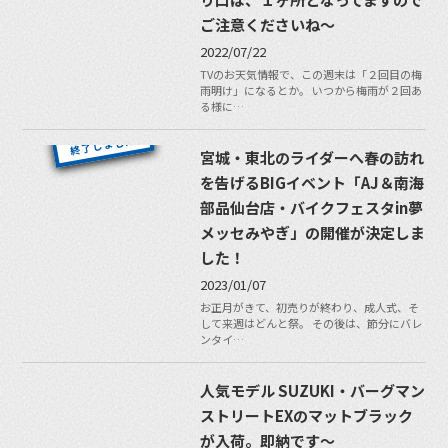
ご注意くださいね〜
2022/07/22
TVのお天気情報で、この週末は「２回目の梅
雨明け」になるとか。 いつから梅雨が２回あ
る様に…
宮城・東北のライダーへ春の訪れ
を告げるBIGイベント「AJ＆南海
部品仙台店・バイクフェスタin夢
メッセみやぎ」の開催が決定しま
した！
2023/01/07
お正月がきて、初売りが終わり、成人式、そ
して来週はどんと祭。 その後は、節分にバレ
ンタイ…
人気モデル SUZUKI・バーグマン
ストリートEXのマットブラック
が入荷。即納です〜