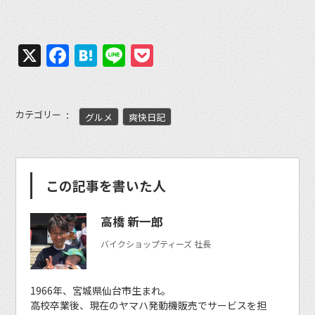
X
Facebook
Hatena
Line
Pocket
カテゴリー
グルメ
爽快日記
この記事を書いた人
高橋 新一郎
バイクショップティーズ 社長
1966年、宮城県仙台市生まれ。
高校卒業後、現在のヤマハ発動機販売でサービスを担