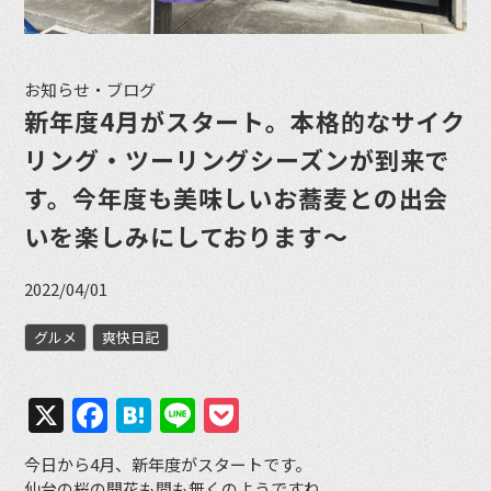
お知らせ・ブログ
新年度4月がスタート。本格的なサイク
リング・ツーリングシーズンが到来で
す。今年度も美味しいお蕎麦との出会
いを楽しみにしております〜
2022/04/01
グルメ
爽快日記
X
Facebook
Hatena
Line
Pocket
今日から4月、新年度がスタートです。
仙台の桜の開花も間も無くのようですね。