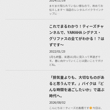
2024/11/16
まだまだ知られていない様なので、改めてお
伝えします〜 当店のレンタルバイクラインナ
ップに…
これでまるわかり！ティーズチャ
ンネルで、YAMAHA シグナス・
グリファスの全てがわかる！？は
ずです〜
2022/01/23
1月も終盤、来週は2月に突入って早過ぎで
す。 春に向かっていくことは良いことですけ
どね。 …
「排気量よりも、大切なものがあ
ると思うんです。」バイクは『ど
んな時間を過ごしたいか』で選ぶ
時代へ。
2026/08/02
こんにちは！ティーズの髙橋です
今日は、