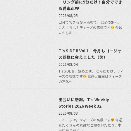
ーリング前に5分だけ！自分ででき
る愛車点検
2026/08/05
自分でできる愛車点検で、安心の旅へ。
こんにちは！ティーズの高橋です
今週
末からお…
T’s SIDE B Vol.1｜今月もゴージャ
ス鶏様に会えました（笑）
2026/08/04
T’s SIDE B、始めます。 こんにちは、ティ
ーズの髙橋です
毎週火曜日はティーズ
の定休…
出会いに感謝。T’s Weekly
Stories 2026 Week 32
2026/08/03
こんにちは。ティーズの髙橋です
今週
もたくさんの素敵なご縁をいただき、本
当にありがと…