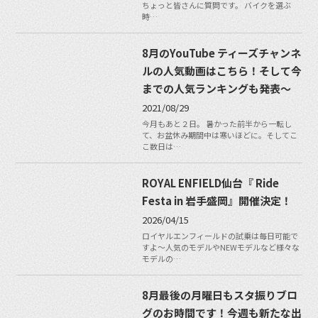
ちょっと皆さんに質問です。 バイクを選ぶ
時…
8月のYouTube ティーズチャンネ
ルの人気動画はこちら！そして今
までの人気ランキングも発表〜
2021/08/29
今月もあと２日。 暑かった前半から一転し
て、お盆休み期間中は寒いほどに。そしてこ
こ数日は…
ROYAL ENFIELD仙台『 Ride
Festa in 岩手盛岡』開催決定！
2026/04/15
ロイヤルエンフィールドの試乗は毎日可能で
すよ〜人気のモデルやNEWモデルなど様々な
モデルの…
8月最後の月曜日もスタ振りブロ
グのお時間です！今週も新たな出