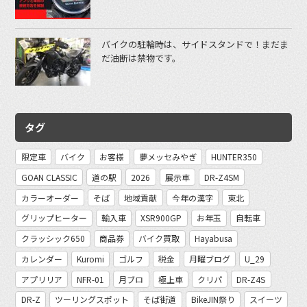
バイクの駐輪時は、サイドスタンドで！まだま
だ油断は禁物です。
タグ
限定車
バイク
お客様
夢メッセみやぎ
HUNTER350
GOAN CLASSIC
道の駅
2026
展示車
DR-Z4SM
カラーオーダー
そば
地域貢献
今年の漢字
東北
グリップヒーター
輸入車
XSR900GP
お年玉
自転車
クラッシック650
商品券
バイク買取
Hayabusa
カレンダー
Kuromi
ゴルフ
税金
月曜ブログ
U_29
アプリリア
NFR-01
月ブロ
極上車
クリパ
DR-Z4S
DR-Z
ツーリングスポット
そば街道
BikeJIN祭り
スイーツ