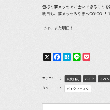
皆様と夢メッセでお会いできることを
明日も、夢メッセみやぎへGO!GO!！
では、また明日！
X
Facebook
Hatena
Line
Pock
カテゴリー
爽快日記
バイク
イベン
タグ
バイクフェスタ