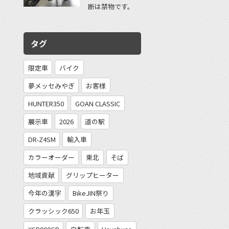
断は禁物です。
タグ
限定車
バイク
夢メッセみやぎ
お客様
HUNTER350
GOAN CLASSIC
展示車
2026
道の駅
DR-Z4SM
輸入車
カラーオーダー
東北
そば
地域貢献
グリップヒーター
今年の漢字
BikeJIN祭り
クラッシック650
お年玉