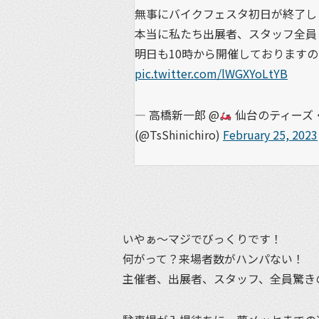
無事にバイクフェスタ初日が終了し
本当に私たち出展者、スタッフ全員
明日も10時から開催しております
pic.twitter.com/lWGXYoLtYB
— 高橋新一郎 @
仙台のティーズ・
(@TsShinichiro)
February 25, 2023
いやぁ～マジでびっくりです！
何がって？来場者数がハンパない！
主催者、出展者、スタッフ、全員驚き