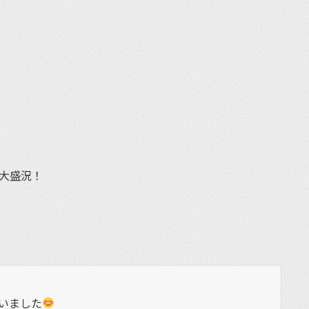
！
et
ぎ大盛況！
いました