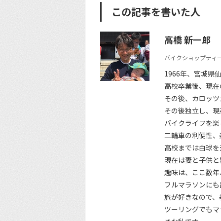
この記事を書いた人
高橋 新一郎
バイクショップティー
1966年、宮城県
高校卒業後、現在
その後、カロッツ
その後独立し、現
バイクライフを楽
二輪車の利便性、
高校までは白球を
現在は妻と子供と
趣味は、ここ数年
フルマラソンにも
旅が好きなので、
ツーリングでもマ