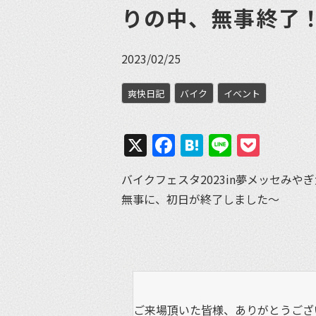
りの中、無事終了
2023/02/25
爽快日記
バイク
イベント
X
Facebook
Hatena
Line
Pock
バイクフェスタ2023in夢メッセみや
無事に、初日が終了しました～
ご来場頂いた皆様、ありがとうござ