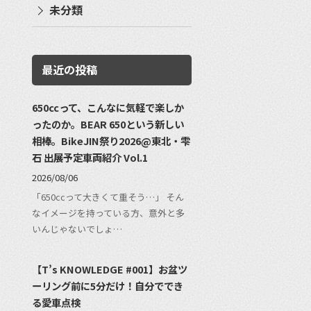
未分類
最近の投稿
650ccって、こんなに気軽で楽しか
ったのか。BEAR 650という新しい
相棒。BikeJIN祭り2026@東北・雫
石 出展予定車両紹介 Vol.1
2026/08/06
「650ccって大きくて重そう…」 そん
なイメージを持っている方、意外と多
いんじゃないでしょ…
【T’s KNOWLEDGE #001】お盆ツ
ーリング前に5分だけ！自分ででき
る愛車点検