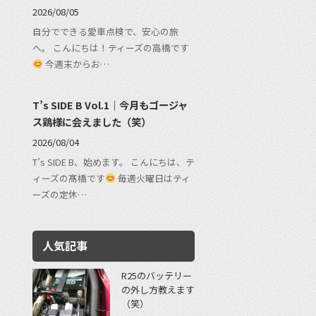
2026/08/05
自分でできる愛車点検で、安心の旅
へ。 こんにちは！ティーズの高橋です
今週末からお…
T’s SIDE B Vol.1｜今月もゴージャ
ス鶏様に会えました（笑）
2026/08/04
T’s SIDE B、始めます。 こんにちは、テ
ィーズの髙橋です
毎週火曜日はティ
ーズの定休…
人気記事
R25のバッテリー
の外し方教えます
（笑）