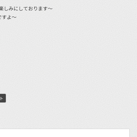
楽しみにしております～
ですよ～
et
ト