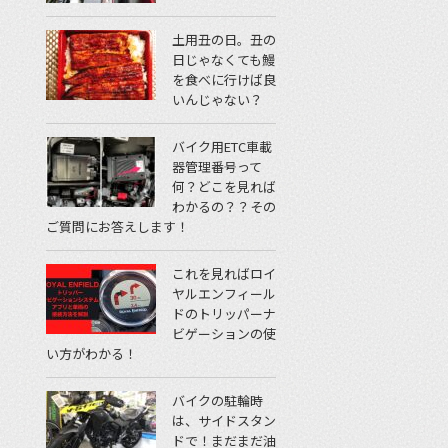
土用丑の日。丑の
日じゃなくても鰻
を食べに行けば良
いんじゃない？
バイク用ETC車載
器管理番号って
何？どこを見れば
わかるの？？その
ご質問にお答えします！
これを見ればロイ
ヤルエンフィール
ドのトリッパーナ
ビゲーションの使
い方がわかる！
バイクの駐輪時
は、サイドスタン
ドで！まだまだ油