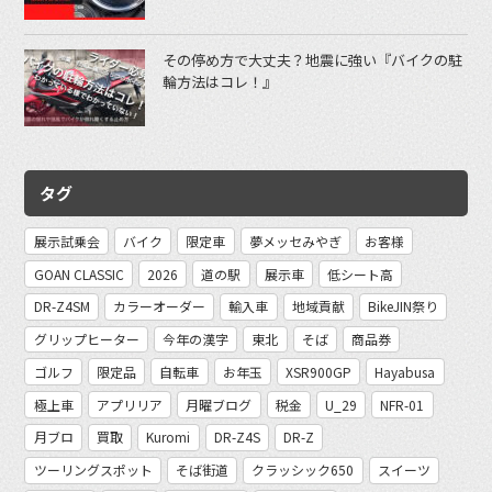
その停め方で大丈夫？地震に強い『バイクの駐
輪方法はコレ！』
タグ
展示試乗会
バイク
限定車
夢メッセみやぎ
お客様
GOAN CLASSIC
2026
道の駅
展示車
低シート高
DR-Z4SM
カラーオーダー
輸入車
地域貢献
BikeJIN祭り
グリップヒーター
今年の漢字
東北
そば
商品券
ゴルフ
限定品
自転車
お年玉
XSR900GP
Hayabusa
極上車
アプリリア
月曜ブログ
税金
U_29
NFR-01
月ブロ
買取
Kuromi
DR-Z4S
DR-Z
ツーリングスポット
そば街道
クラッシック650
スイーツ