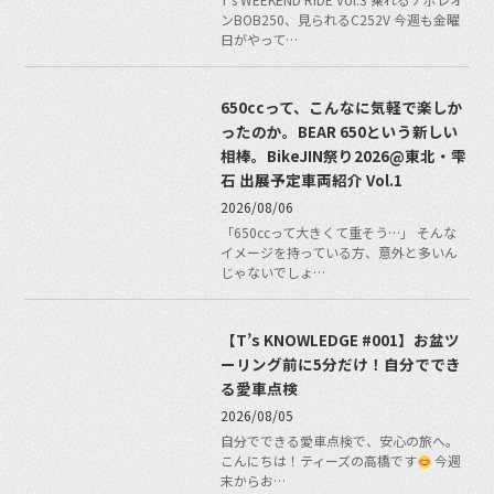
ンBOB250、見られるC252V 今週も金曜
日がやって…
650ccって、こんなに気軽で楽しか
ったのか。BEAR 650という新しい
相棒。BikeJIN祭り2026@東北・雫
石 出展予定車両紹介 Vol.1
2026/08/06
「650ccって大きくて重そう…」 そんな
イメージを持っている方、意外と多いん
じゃないでしょ…
【T’s KNOWLEDGE #001】お盆ツ
ーリング前に5分だけ！自分ででき
る愛車点検
2026/08/05
自分でできる愛車点検で、安心の旅へ。
こんにちは！ティーズの高橋です
今週
末からお…