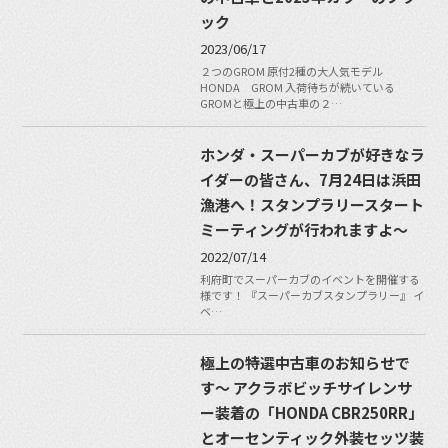
ック
2023/06/17
２つのGROM 原付2種の大人気モデル
HONDA GROM 入荷待ちが続いている
GROMと極上の中古車の２…
ホンダ・スーパーカブが好きなラ
イダーの皆さん、7月24日は浜田
漁港へ！スタンプラリースタート
ミーティングが行われますよ〜
2022/07/14
利府町でスーパーカブのイベントを開催する
様です！ 『スーパーカブスタンプラリー』 イ
ベ…
極上の特選中古車のお知らせで
す〜 アクラボビッチサイレンサ
ー装着の「HONDA CBR250RR」
とオーセンティック外装セッツ装