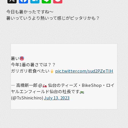
今日も暑かったですね〜
暑いっていうより熱いって感じがピッタリかも？
暑い
今年1番の暑さでは？？
ガリガリ君食べたい
pic.twitter.com/sud2PZeTlH
— 高橋新一郎 @
仙台のティーズ・BikeShop・ロイ
ヤルエンフィールド仙台の社長です
(@TsShinichiro)
July 13, 2023