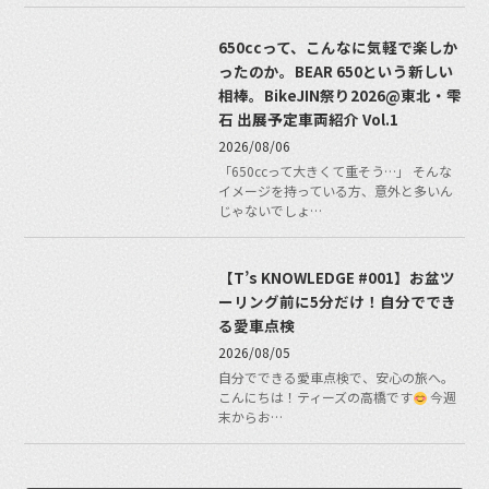
650ccって、こんなに気軽で楽しか
ったのか。BEAR 650という新しい
相棒。BikeJIN祭り2026@東北・雫
石 出展予定車両紹介 Vol.1
2026/08/06
「650ccって大きくて重そう…」 そんな
イメージを持っている方、意外と多いん
じゃないでしょ…
【T’s KNOWLEDGE #001】お盆ツ
ーリング前に5分だけ！自分ででき
る愛車点検
2026/08/05
自分でできる愛車点検で、安心の旅へ。
こんにちは！ティーズの高橋です
今週
末からお…