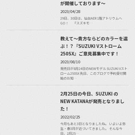
が開催しております〜
2023/04/28
29日、30日は、仙台AER 1階アトリウムへ
GO！ 『スズキモ…
教えて〜貴方ならどのカラーを選
ぶ！？『SUZUKI Vストローム
250SX』ご意見募集中です！
2023/08/10
発売日が8月24日のNEWモデル SUZUKI Vスト
ローム250SX 先日、このブログで予約受付開
始のお知…
2月25日の今日、SUZUKI の
NEW KATANAが発売となりまし
た！
2022/02/25
今月もあと3日となりましたね。 いよいよ弥
生・春3月が近づいてきました。 そんな今
日、2月25…