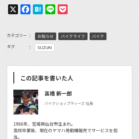
X
Facebook
Hatena
Line
Pocket
カテゴリー
お知らせ
バイクライフ
バイク
タグ
SUZUKI
この記事を書いた人
高橋 新一郎
バイクショップティーズ 社長
1966年、宮城県仙台市生まれ。
高校卒業後、現在のヤマハ発動機販売でサービスを担
当。