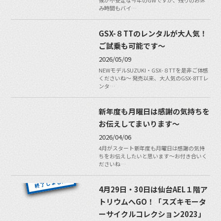
候が不安定な今年のGWですが、残りのお休
み時間もバイ…
GSX-８TTのレンタルが大人気！
ご試乗も可能です〜
2026/05/09
NEWモデルSUZUKI・GSX-８TTを是非ご体感
くださいね〜 発売以来、大人気のGSX-8TTレ
ンタ…
新年度も月曜日は感謝の気持ちを
お伝えしてまいります〜
2026/04/06
4月がスタート新年度も月曜日は感謝の気持
ちをお伝えしたいと思います〜お付き合いく
ださいね…
4月29日・30日は仙台AEL１階ア
トリウムへGO！「スズキモータ
ーサイクルコレクション2023」