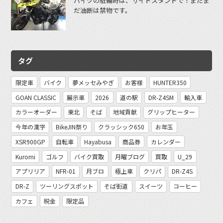
バイクの駐輪時は、サイドスタンドで！まだま
だ油断は禁物です。
タグ
限定車
バイク
夢メッセみやぎ
お客様
HUNTER350
GOAN CLASSIC
展示車
2026
道の駅
DR-Z4SM
輸入車
カラーオーダー
東北
そば
地域貢献
グリップヒーター
今年の漢字
BikeJIN祭り
クラッシック650
お年玉
XSR900GP
自転車
Hayabusa
商品券
カレンダー
Kuromi
ゴルフ
バイク買取
月曜ブログ
買取
U_29
アプリリア
NFR-01
月ブロ
極上車
クリパ
DR-Z4S
DR-Z
ツーリングスポット
そば街道
スイーツ
コーヒー
カフェ
税金
限定品