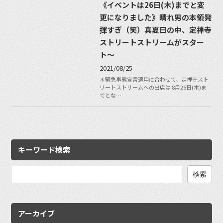
《イベントは26日(木)までと変
更になりました》晴れ男の本領発
揮すぎ（笑）真夏日の中、定禅寺
ストリートストリームがスター
ト〜
2021/08/25
＊緊急事態宣言適用に合わせて、定禅寺スト
リートストリームへの出店は 8月26日(木)ま
でとな…
キーワード検索
検
索:
アーカイブ