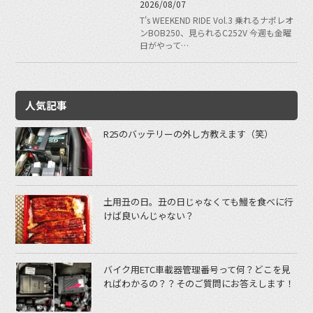
2026/08/07
T's WEEKEND RIDE Vol.3 乗れるナポレオ
ンBOB250、見られるC252V 今週も金曜
日がやって…
人気記事
R25のバッテリーの外し方教えます（笑）
土用丑の日。丑の日じゃなくても鰻を食べに行
けば良いんじゃない？
バイク用ETC車載器管理番号って何？どこを見
ればわかるの？？そのご質問にお答えします！