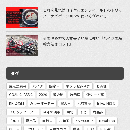
これを見ればロイヤルエンフィールドのトリッ
パーナビゲーションの使い方がわかる！
その停め方で大丈夫？地震に強い『バイクの駐
輪方法はコレ！』
タグ
展示試乗会
バイク
限定車
夢メッセみやぎ
お客様
GOAN CLASSIC
2026
道の駅
展示車
低シート高
DR-Z4SM
カラーオーダー
輸入車
地域貢献
BikeJIN祭り
グリップヒーター
今年の漢字
東北
そば
商品券
ゴルフ
限定品
自転車
お年玉
XSR900GP
Hayabusa
極上車
アプリリア
月曜ブログ
税金
U_29
NFR-01