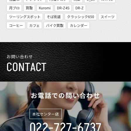
月ブロ
買取
Kuromi
DR-Z4S
DR-Z
ツーリングスポット
そば街道
クラッシック650
スイーツ
コーヒー
カフェ
バイク買取
カレンダー
お問い合わせ
CONTACT
お電話での問い合わせ
本社センター店
022-727-6737