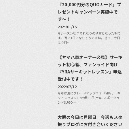
『20,000円分のQUOカード』プ
レゼントキャンペーン実施中で
す〜！
2024/01/16
今シーズン初？それなりの積雪となった朝で
す。 寒い1日になりそうですね。 さて、今日
は今月…
《ヤマハ車オーナー必見》サーキ
ット初心者、ファンライド向け
『YRAサーキットレッスン』申込
受付中です！
2022/07/12
今年は更にグレードアップ？？ 『YRAサーキ
ットレッスン』を9月10日(土)に スポーツラ
ンドSUGO…
大寒の今日は月曜日。今週もスタ
振りブログにお付き合いください