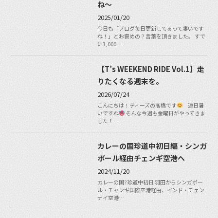
ね〜
2025/01/20
今日も「ブログ毎日更新してるって凄いです
ね！」とお褒めの？言葉を頂きました。 すで
に3,000…
【T’s WEEKEND RIDE Vol.1】走
りたくなる週末を。
2026/07/24
こんにちは！ティーズの髙橋です
連日暑
いですね
そんな今週も金曜日がやってきま
した！…
カレーの国珍道中初日編・シンガ
ポール経由チェンギ空港へ
2024/11/20
カレーの国?珍道中初日 羽田からシンガポー
ル・チャンギ国際空港経由、インド・チェン
ナイ空港…