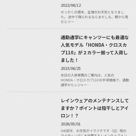
2022/06/12
せっかくの週末、生憎のお天気となりまし
た。 途中で降られるならまだしも、朝から雨
だとツー…
通勤通学にキャンツーにも最適な
人気モデル「HONDA・クロスカ
ブ110」が２カラー揃って入荷し
ました！
2023/06/25
本日の入荷車両のご案内は、人気の
HONDA・クロスカブ110 お手頃価格で、通勤
通学からレジャー…
レインウェアのメンテナンスして
ますか？ポイントは陰干しとアイ
ロン！？
2026/05/01
GW前半、お天気がイマイチです（泣）雨の
ライディングに大活躍するレインウェアメン