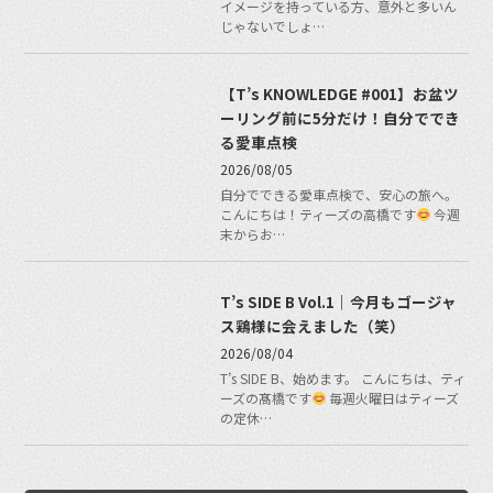
イメージを持っている方、意外と多いん
じゃないでしょ…
【T’s KNOWLEDGE #001】お盆ツ
ーリング前に5分だけ！自分ででき
る愛車点検
2026/08/05
自分でできる愛車点検で、安心の旅へ。
こんにちは！ティーズの高橋です
今週
末からお…
T’s SIDE B Vol.1｜今月もゴージャ
ス鶏様に会えました（笑）
2026/08/04
T’s SIDE B、始めます。 こんにちは、ティ
ーズの髙橋です
毎週火曜日はティーズ
の定休…