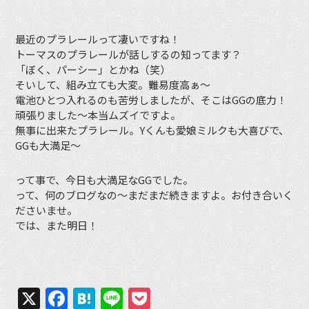
最近のプラレールって凄いですね！
トーマスのプラレールが話しするの知ってます？
「ぼく、パーシー」とかね（笑）
そいして、組み立ても大変。難易度高ぁ〜
電池ひとつ入れるのも苦労しましたが、そこはGGの底力！
頑張りました〜本当ムズイですよ。
無事に出来たプラレール。Yくんも愛娘ミルクも大喜びで、
GGも大満足〜
って事で、今日も大満足なGGでした。
って、何のブログなの〜まだまだ続きますよ。お付き合いく
ださいませ。
では、また明日！
X
Facebook
Hatena
Line
Pocket