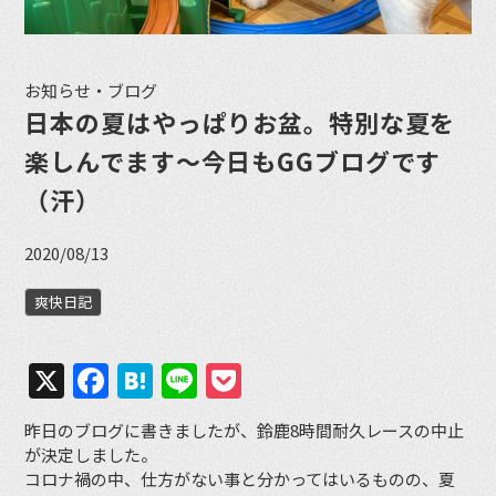
お知らせ・ブログ
日本の夏はやっぱりお盆。特別な夏を
楽しんでます〜今日もGGブログです
（汗）
2020/08/13
爽快日記
X
Facebook
Hatena
Line
Pocket
昨日のブログに書きましたが、鈴鹿8時間耐久レースの中止
が決定しました。
コロナ禍の中、仕方がない事と分かってはいるものの、夏