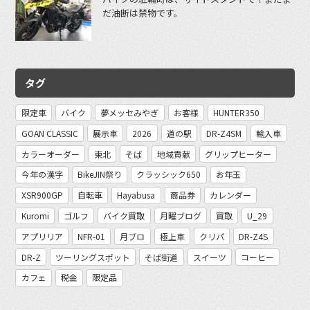
だ油断は禁物です。
タグ
限定車
バイク
夢メッセみやぎ
お客様
HUNTER350
GOAN CLASSIC
展示車
2026
道の駅
DR-Z4SM
輸入車
カラーオーダー
東北
そば
地域貢献
グリップヒーター
今年の漢字
BikeJIN祭り
クラッシック650
お年玉
XSR900GP
自転車
Hayabusa
商品券
カレンダー
Kuromi
ゴルフ
バイク買取
月曜ブログ
買取
U_29
アプリリア
NFR-01
月ブロ
極上車
クリパ
DR-Z4S
DR-Z
ツーリングスポット
そば街道
スイーツ
コーヒー
カフェ
税金
限定品