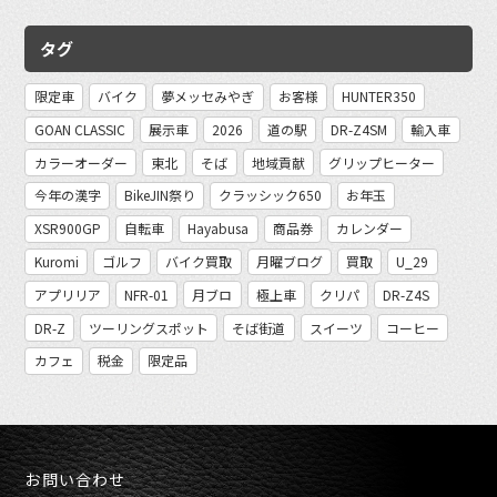
タグ
限定車
バイク
夢メッセみやぎ
お客様
HUNTER350
GOAN CLASSIC
展示車
2026
道の駅
DR-Z4SM
輸入車
カラーオーダー
東北
そば
地域貢献
グリップヒーター
今年の漢字
BikeJIN祭り
クラッシック650
お年玉
XSR900GP
自転車
Hayabusa
商品券
カレンダー
Kuromi
ゴルフ
バイク買取
月曜ブログ
買取
U_29
アプリリア
NFR-01
月ブロ
極上車
クリパ
DR-Z4S
DR-Z
ツーリングスポット
そば街道
スイーツ
コーヒー
カフェ
税金
限定品
お問い合わせ