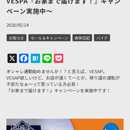
VESPA『お家まで届けます！』キャン
ペーン実施中〜
2020/05/14
お知らせ
セール＆キャンペーン
爽快日記
バイク
X
Facebook
Hatena
Line
Pocket
オシャレ通勤始めませんか！？と言えば、VESAP。
VESAP欲しいけど、お店が遠くて〜とか、帰り道の運転が
不安だなぁ〜って思っている方必見！
『お家まで届けます！』キャンペーンを実施中です！