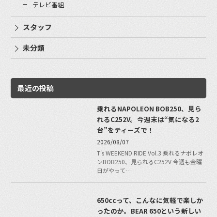
テレビ番組
スタッフ
未分類
最近の投稿
乗れるNAPOLEON BOB250、見ら
れるC252V。今週末は“気になる2
台”をティーズで！
2026/08/07
T's WEEKEND RIDE Vol.3 乗れるナポレオ
ンBOB250、見られるC252V 今週も金曜
日がやって…
650ccって、こんなに気軽で楽しか
ったのか。BEAR 650という新しい