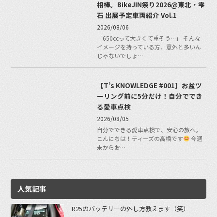
相棒。BikeJIN祭り2026@東北・雫
石 出展予定車両紹介 Vol.1
2026/08/06
「650ccって大きくて重そう…」 そんな
イメージを持っている方、意外と多いん
じゃないでしょ…
【T’s KNOWLEDGE #001】お盆ツ
ーリング前に5分だけ！自分ででき
る愛車点検
2026/08/05
自分でできる愛車点検で、安心の旅へ。
こんにちは！ティーズの高橋です
今週
末からお…
人気記事
R25のバッテリーの外し方教えます（笑）