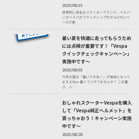
2023/06/15
世界的に有名なスクーターブランド、ベスパ
このベスパのフラッグシップモデルGTSシリ
ーズが新…
暑い夏を快適に走ってもらうため
には点検が重要です！「Vespa
クイックチェックキャンペーン」
実施中です〜
2023/08/03
今年の夏は「暑いですね！」が挨拶になって
ますよねｗ 暑くてバテてませんか？ この暑
さ、人…
おしゃれスクーターVespaを購入
して「Vespa純正ヘルメット」を
貰っちゃおう！キャンペーン実施
中です〜
2025/08/28