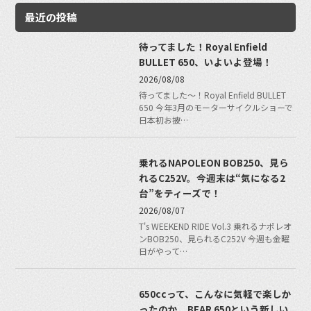
最近の投稿
待ってました！Royal Enfield
BULLET 650、いよいよ登場！
2026/08/08
待ってました〜！Royal Enfield BULLET
650 今年3月のモーターサイクルショーで
日本初お披…
乗れるNAPOLEON BOB250、見ら
れるC252V。今週末は“気になる2
台”をティーズで！
2026/08/07
T's WEEKEND RIDE Vol.3 乗れるナポレオ
ンBOB250、見られるC252V 今週も金曜
日がやって…
650ccって、こんなに気軽で楽しか
ったのか。BEAR 650という新しい