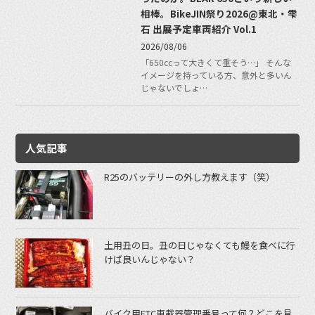
相棒。BikeJIN祭り2026@東北・雫
石 出展予定車両紹介 Vol.1
2026/08/06
「650ccって大きくて重そう…」 そんな
イメージを持っている方、意外と多いん
じゃないでしょ…
人気記事
R25のバッテリーの外し方教えます（笑）
土用丑の日。丑の日じゃなくても鰻を食べに行
けば良いんじゃない？
バイク用ETC車載器管理番号って何？どこを見