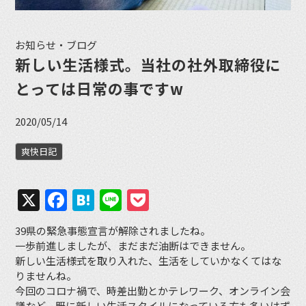
お知らせ・ブログ
新しい生活様式。当社の社外取締役に
とっては日常の事ですw
2020/05/14
爽快日記
X
Facebook
Hatena
Line
Pocket
39県の緊急事態宣言が解除されましたね。
一歩前進しましたが、まだまだ油断はできません。
新しい生活様式を取り入れた、生活をしていかなくてはな
りませんね。
今回のコロナ禍で、時差出勤とかテレワーク、オンライン会
議など、既に新しい生活スタイルになっている方も多いはず