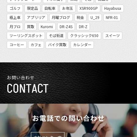
ゴルフ
限定品
自転車
お年玉
XSR900GP
Hayabusa
極上車
アプリリア
月曜ブログ
税金
U_29
NFR-01
月ブロ
買取
Kuromi
DR-Z4S
DR-Z
ツーリングスポット
そば街道
クラッシック650
スイーツ
コーヒー
カフェ
バイク買取
カレンダー
お問い合わせ
CONTACT
お電話での問い合わせ