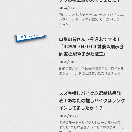
2024/11/06
当店の2024年人気モデルの一つ、ロイヤルエ
ンフィールド・メテオ350シリーズ バリエー
ション、…
山形の皆さん〜今週末ですよ！
『ROYAL ENFIELD 試乗＆展示会
in 道の駅やまがた蔵王』
2025/10/19
山形の皆さん〜今週末開催ですよ！ロイヤル
エンフィールドにご試乗いただけるチャン
ス！ …
スズキ推しバイク総選挙結果発
表！あなたの推しバイクはランク
インしてましたか！？
2025/04/24
各地のモーターサイクルショーが終わって、
早くも1カ月が過ぎようとしております。 大
阪、東京…