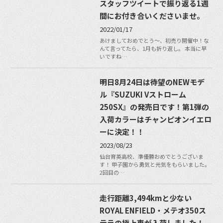
スタッフツイートで振り返る1週
間にお付き合いくださいませ。
2022/01/17
あけましておめでとう〜、初売り開催中！な
んて言ってたら、1月も折り返し。 本当に早
いですね…
明日8月24日は待望のNEWモデ
ル『SUZUKI Vストローム
250SX』の発売日です！第1弾の
入荷カラーはチャンピオンイエロ
ーに決定！！
2023/08/23
仙台育英高校、準優勝おめでとうございま
す！ 甲子園から勇気と元気をもらいました。
2回目の…
走行距離3,494kmと少ない
ROYAL ENFIELD・メテオ350ス
テラの極上車が入荷しました！