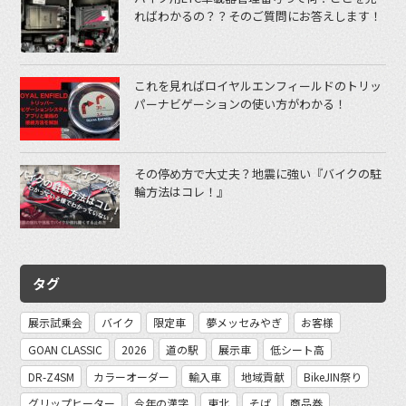
ればわかるの？？そのご質問にお答えします！
これを見ればロイヤルエンフィールドのトリッ
パーナビゲーションの使い方がわかる！
その停め方で大丈夫？地震に強い『バイクの駐
輪方法はコレ！』
タグ
展示試乗会
バイク
限定車
夢メッセみやぎ
お客様
GOAN CLASSIC
2026
道の駅
展示車
低シート高
DR-Z4SM
カラーオーダー
輸入車
地域貢献
BikeJIN祭り
グリップヒーター
今年の漢字
東北
そば
商品券