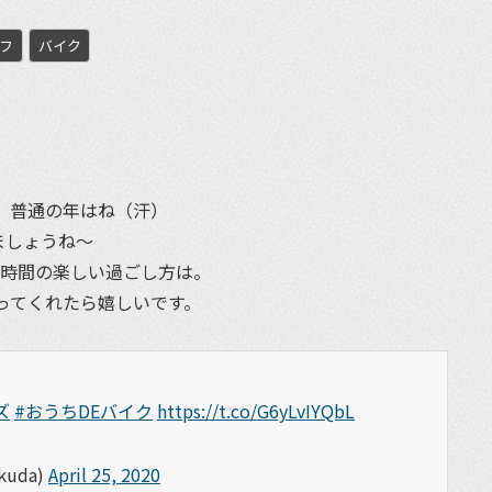
フ
バイク
et
？
。普通の年はね（汗）
ましょうね〜
ク時間の楽しい過ごし方は。
ってくれたら嬉しいです。
ズ
#おうちDEバイク
https://t.co/G6yLvIYQbL
uda)
April 25, 2020