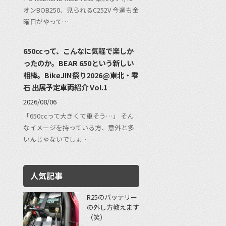
オンBOB250、見られるC252V 今週も金
曜日がやって…
650ccって、こんなに気軽で楽しか
ったのか。BEAR 650という新しい
相棒。BikeJIN祭り2026@東北・雫
石 出展予定車両紹介 Vol.1
2026/08/06
「650ccって大きくて重そう…」 そん
なイメージを持っている方、意外と多
いんじゃないでしょ…
人気記事
R25のバッテリー
の外し方教えます
（笑）