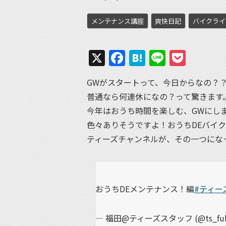
メンテナンス講座
爽快日記
バイクライ
X
Facebook
Hatena
Line
Pock
GWがスタートって、今日からなの？
普通なら何連休になの？って驚きます
今年はおうち時間を楽しむ、GWにし
色々ありそうですよ！おうちDEバイ
ティーズチャンネルが、その一つにな
おうちDEメンテナンス！編
#ティー
— 福田@ティーズスタッフ (@ts_fuk