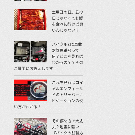
土用丑の日。丑の
日じゃなくても鰻
を食べに行けば良
いんじゃない？
バイク用ETC車載
器管理番号って
何？どこを見れば
わかるの？？その
ご質問にお答えします！
これを見ればロイ
ヤルエンフィール
ドのトリッパーナ
ビゲーションの使
い方がわかる！
その停め方で大丈
夫？地震に強い
『バイクの駐輪方