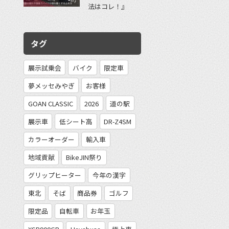
法はコレ！』
タグ
展示試乗会
バイク
限定車
夢メッセみやぎ
お客様
GOAN CLASSIC
2026
道の駅
展示車
低シート高
DR-Z4SM
カラーオーダー
輸入車
地域貢献
BikeJIN祭り
グリップヒーター
今年の漢字
東北
そば
商品券
ゴルフ
限定品
自転車
お年玉