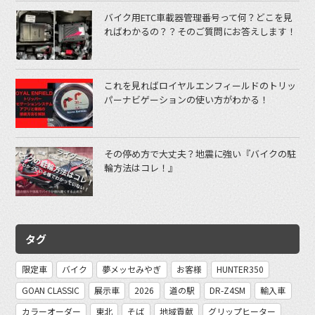
バイク用ETC車載器管理番号って何？どこを見
ればわかるの？？そのご質問にお答えします！
これを見ればロイヤルエンフィールドのトリッ
パーナビゲーションの使い方がわかる！
その停め方で大丈夫？地震に強い『バイクの駐
輪方法はコレ！』
タグ
限定車
バイク
夢メッセみやぎ
お客様
HUNTER350
GOAN CLASSIC
展示車
2026
道の駅
DR-Z4SM
輸入車
カラーオーダー
東北
そば
地域貢献
グリップヒーター