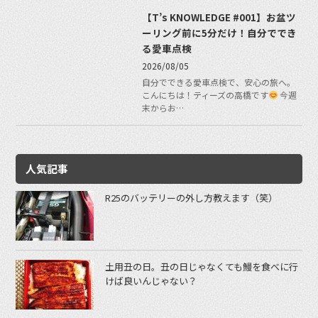
【T’s KNOWLEDGE #001】お盆ツ
ーリング前に5分だけ！自分ででき
る愛車点検
2026/08/05
自分でできる愛車点検で、安心の旅へ。
こんにちは！ティーズの高橋です
今週
末からお…
人気記事
R25のバッテリーの外し方教えます（笑）
土用丑の日。丑の日じゃなくても鰻を食べに行
けば良いんじゃない？