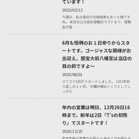
ています！
2022/02/12
今週は、私立高校の合格発表もあった様です
ね。 来月の公立高校受験日ラストまで、受験
生の皆…
6月も恒例のお１日参りからスタ
ートです。ゴージャスな鶏様がお
出迎え。国宝大前八幡宮は当店の
目の前ですよ〜
2023/06/01
さてさて6月がスタートしました。 2023年折
り返しの１ヶ月。 半期の締めくくりとしてし
っかり…
年内の営業は明日、12月26日16
時まで。新年は2日『T’sの初売
り』でスタートです！
2025/12/25
年末年始の営業のお知らせ 改めてのお知らせ