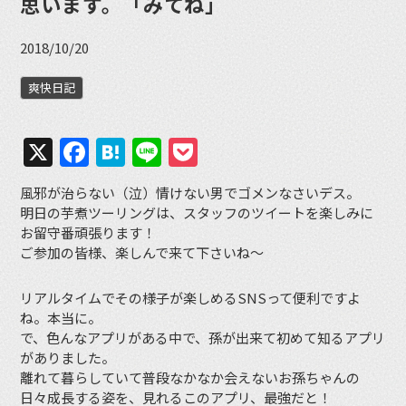
思います。「みてね」
2018/10/20
爽快日記
X
Facebook
Hatena
Line
Pocket
風邪が治らない（泣）情けない男でゴメンなさいデス。
明日の芋煮ツーリングは、スタッフのツイートを楽しみに
お留守番頑張ります！
ご参加の皆様、楽しんで来て下さいね〜
リアルタイムでその様子が楽しめるSNSって便利ですよ
ね。本当に。
で、色んなアプリがある中で、孫が出来て初めて知るアプリ
がありました。
離れて暮らしていて普段なかなか会えないお孫ちゃんの
日々成長する姿を、見れるこのアプリ、最強だと！