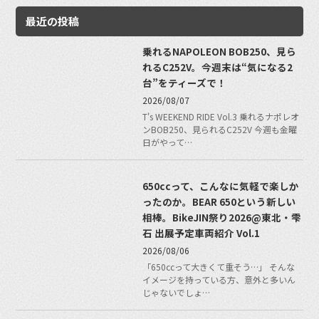
最近の投稿
乗れるNAPOLEON BOB250、見ら
れるC252V。今週末は“気になる2
台”をティーズで！
2026/08/07
T's WEEKEND RIDE Vol.3 乗れるナポレオ
ンBOB250、見られるC252V 今週も金曜
日がやって…
650ccって、こんなに気軽で楽しか
ったのか。BEAR 650という新しい
相棒。BikeJIN祭り2026@東北・雫
石 出展予定車両紹介 Vol.1
2026/08/06
「650ccって大きくて重そう…」 そんな
イメージを持っている方、意外と多いん
じゃないでしょ…