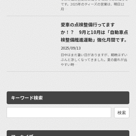
です。2025年のティーズの営業は、明日12
月…
愛車の点検整備行ってます
か！？ 9月と10月は「自動車点
検整備推進運動」強化月間です。
2025/09/13
日中はまだ暑い日がありますが、朝晩はずい
ぶんと涼しくなってきました。夏の疲れが出
やすい時…
キーワード検索
検
索: