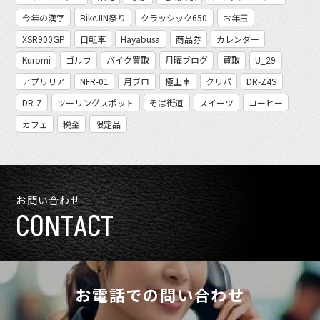
今年の漢字
BikeJIN祭り
クラッシック650
お年玉
XSR900GP
自転車
Hayabusa
商品券
カレンダー
Kuromi
ゴルフ
バイク買取
月曜ブログ
買取
U_29
アプリリア
NFR-01
月ブロ
極上車
クリパ
DR-Z4S
DR-Z
ツーリングスポット
そば街道
スイーツ
コーヒー
カフェ
税金
限定品
お問い合わせ
CONTACT
お電話での問い合わせ