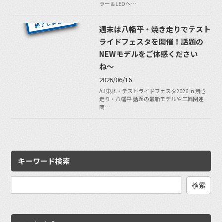
ラー＆LEDヘ…
週末は八幡平・焼き走りでテスト
ライドフェスタを開催！話題の
NEWモデルをご体感ください
ね〜
2026/06/16
AJ東北・テストライドフェスタ2026 in 焼き
走り・八幡平 話題の最新モデルや二輪関連
商…
キーワード検索
検
索: