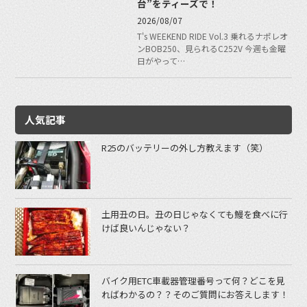
台”をティーズで！
2026/08/07
T's WEEKEND RIDE Vol.3 乗れるナポレオ
ンBOB250、見られるC252V 今週も金曜
日がやって…
人気記事
R25のバッテリーの外し方教えます（笑）
土用丑の日。丑の日じゃなくても鰻を食べに行
けば良いんじゃない？
バイク用ETC車載器管理番号って何？どこを見
ればわかるの？？そのご質問にお答えします！