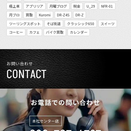
極上車
アプリリア
月曜ブログ
税金
U_29
NFR-01
月ブロ
買取
Kuromi
DR-Z4S
DR-Z
ツーリングスポット
そば街道
クラッシック650
スイーツ
コーヒー
カフェ
バイク買取
カレンダー
お問い合わせ
CONTACT
お電話での問い合わせ
本社センター店