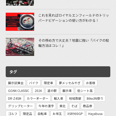
これを見ればロイヤルエンフィールドのトリッ
パーナビゲーションの使い方がわかる！
その停め方で大丈夫？地震に強い『バイクの駐
輪方法はコレ！』
タグ
展示試乗会
バイク
限定車
夢メッセみやぎ
お客様
GOAN CLASSIC
2026
道の駅
展示車
低シート高
DR-Z4SM
カラーオーダー
輸入車
地域貢献
BikeJIN祭り
グリップヒーター
今年の漢字
東北
そば
商品券
ゴルフ
限定品
自転車
お年玉
XSR900GP
Hayabusa