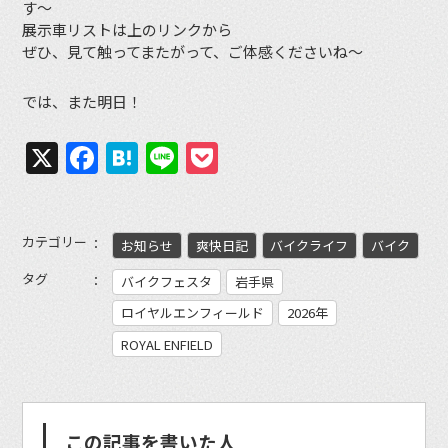
す〜
展示車リストは上のリンクから
ぜひ、見て触ってまたがって、ご体感くださいね〜
では、また明日！
X
Facebook
Hatena
Line
Pocket
カテゴリー
お知らせ
爽快日記
バイクライフ
バイク
タグ
バイクフェスタ
岩手県
ロイヤルエンフィールド
2026年
ROYAL ENFIELD
この記事を書いた人