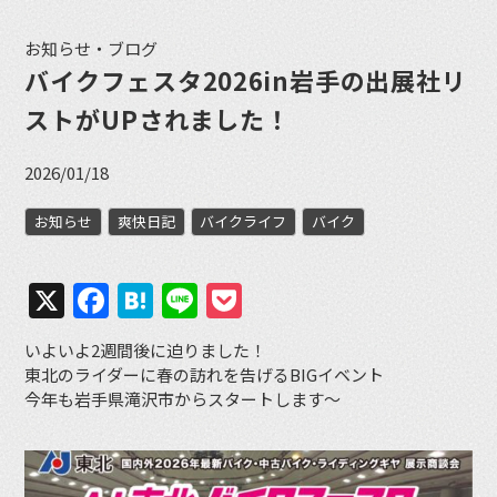
お知らせ・ブログ
バイクフェスタ2026in岩手の出展社リ
ストがUPされました！
2026/01/18
お知らせ
爽快日記
バイクライフ
バイク
X
Facebook
Hatena
Line
Pocket
いよいよ2週間後に迫りました！
東北のライダーに春の訪れを告げるBIGイベント
今年も岩手県滝沢市からスタートします〜