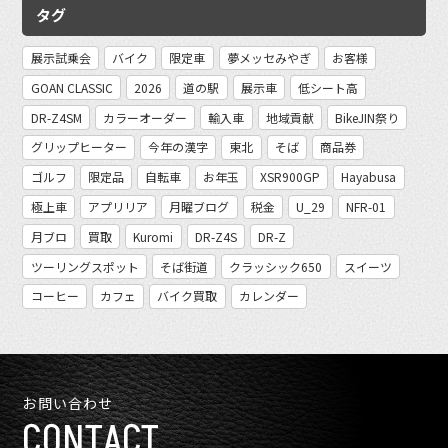
タグ
展示試乗会
バイク
限定車
夢メッセみやぎ
お客様
GOAN CLASSIC
2026
道の駅
展示車
低シート高
DR-Z4SM
カラーオーダー
輸入車
地域貢献
BikeJIN祭り
グリップヒーター
今年の漢字
東北
そば
商品券
ゴルフ
限定品
自転車
お年玉
XSR900GP
Hayabusa
極上車
アプリリア
月曜ブログ
税金
U_29
NFR-01
月ブロ
買取
Kuromi
DR-Z4S
DR-Z
ツーリングスポット
そば街道
クラッシック650
スイーツ
コーヒー
カフェ
バイク買取
カレンダー
お問い合わせ
CONTACT