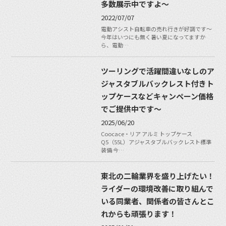
多数展示中ですよ〜
2022/07/07
電動アシスト自転車の売れ行きが好調です〜
今年はいつにも無く暑い夏になってますか
ら、電動…
ツーリングで活躍間違いなしのア
ジャスタブルバックレスト付きト
ップケースなどキャンペーン価格
でご提供中です〜
2025/06/20
Coocace・リア アルミ トップケース
Q5（55L）アジャスタブルバックレスト標準
装備 今…
東北の二輪業界を盛り上げたい！
ライダーの環境改善に取り組んで
いる同業者、関係者の皆さんとこ
れからも頑張ります！