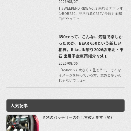
2026/08/07
T's WEEKEND RIDE Vol.3 乗れるナポレオ
ンBOB250、見られるC252V 今週も金曜
日がやって…
650ccって、こんなに気軽で楽しか
ったのか。BEAR 650という新しい
相棒。BikeJIN祭り2026@東北・雫
石 出展予定車両紹介 Vol.1
2026/08/06
「650ccって大きくて重そう…」 そんな
イメージを持っている方、意外と多いん
じゃないでしょ…
人気記事
R25のバッテリーの外し方教えます（笑）