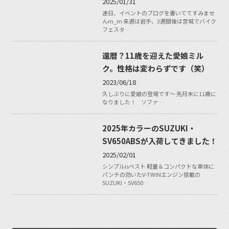
2025/01/31
連日、イベントのブログを書いててすみませ
んm_m 来週は岩手、3週間後は宮城でバイク
フェスタ…
還暦？11歳を迎えた愛娘ミル
ク。性格は変わらずです（笑）
2023/06/18
久しぶりに愛娘の登場です〜 先月末に11歳に
なりました！ ソファ…
2025年カラーのSUZUKI・
SV650ABSが入荷してきました！
2025/02/01
シンプルisベスト 軽量＆コンパクトな車体に
パンチの効いたV-TWINエンジン搭載の
SUZUKI・SV650…