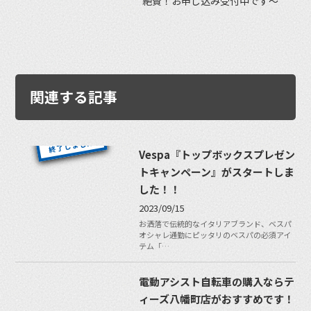
絶賛！お申し込み受付中です〜
関連する記事
Vespa『トップボックスプレゼン
トキャンペーン』がスタートしま
した！！
2023/09/15
お洒落で伝統的なイタリアブランド、ベスパ
オシャレ通勤にピッタリのベスパの必須アイ
テム「…
電動アシスト自転車の購入ならテ
ィーズ八幡町店がおすすめです！