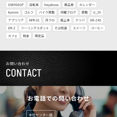
XSR900GP
自転車
Hayabusa
商品券
カレンダー
Kuromi
ゴルフ
バイク買取
月曜ブログ
買取
U_29
アプリリア
NFR-01
月ブロ
極上車
クリパ
DR-Z4S
DR-Z
ツーリングスポット
そば街道
スイーツ
コーヒー
カフェ
税金
限定品
お問い合わせ
CONTACT
お電話での問い合わせ
本社センター店