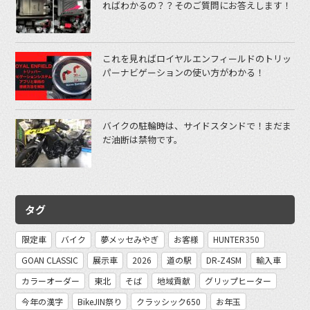
ればわかるの？？そのご質問にお答えします！
これを見ればロイヤルエンフィールドのトリッ
パーナビゲーションの使い方がわかる！
バイクの駐輪時は、サイドスタンドで！まだま
だ油断は禁物です。
タグ
限定車
バイク
夢メッセみやぎ
お客様
HUNTER350
GOAN CLASSIC
展示車
2026
道の駅
DR-Z4SM
輸入車
カラーオーダー
東北
そば
地域貢献
グリップヒーター
今年の漢字
BikeJIN祭り
クラッシック650
お年玉