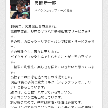
高橋 新一郎
バイクショップティーズ 社長
1966年、宮城県仙台市生まれ。
高校卒業後、現在のヤマハ発動機販売でサービスを担
当。
その後、カロッツェリアジャパンで販売・サービスを担
当。
その後独立し、現在に至ります。
バイクライフを楽しんでもらえることが一番の喜びで
す。
二輪車の利便性、楽しさを伝えていきたいと思っていま
す。
高校までは白球を追う毎日の球児でした。
現在は妻と子供と愛犬ミルク（ジャックラッセルテリ
ア）と暮らしています。
趣味は、ここ数年ハマっているマラソン。
フルマラソンにも出場しています。
旅が好きなので、基本は前泊・後泊は必須です。
ツーリングでもマラソンでも、行く先々で地元の美味し