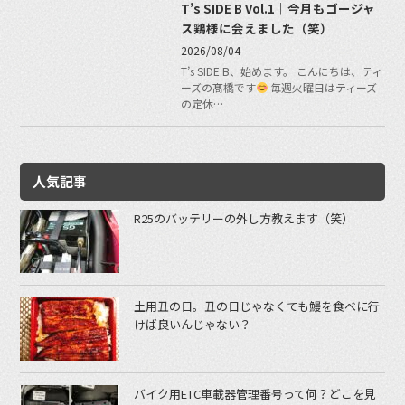
T’s SIDE B Vol.1｜今月もゴージャ
ス鶏様に会えました（笑）
2026/08/04
T’s SIDE B、始めます。 こんにちは、ティ
ーズの髙橋です
毎週火曜日はティーズ
の定休…
人気記事
R25のバッテリーの外し方教えます（笑）
土用丑の日。丑の日じゃなくても鰻を食べに行
けば良いんじゃない？
バイク用ETC車載器管理番号って何？どこを見