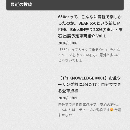
最近の投稿
650ccって、こんなに気軽で楽しか
ったのか。BEAR 650という新しい
相棒。BikeJIN祭り2026@東北・雫
石 出展予定車両紹介 Vol.1
2026/08/06
「650ccって大きくて重そう…」 そんな
イメージを持っている方、意外と多いん
じゃないでしょ…
【T’s KNOWLEDGE #001】お盆ツ
ーリング前に5分だけ！自分ででき
る愛車点検
2026/08/05
自分でできる愛車点検で、安心の旅へ。
こんにちは！ティーズの高橋です
今週
末からお…