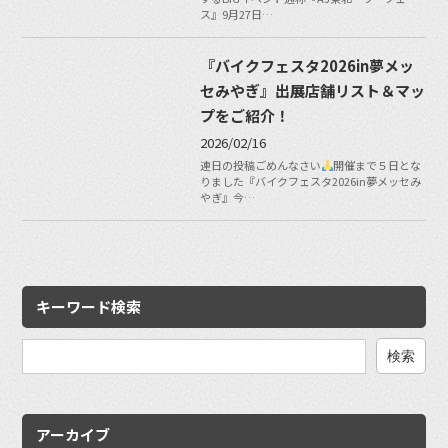
ス』9月27日…
『バイクフェスタ2026in夢メッ
セみやぎ』出展店舗リスト＆マッ
プをご紹介！
2026/02/16
連日の投稿ごめんなさい
開催まで５日とな
りました『バイクフェスタ2026in夢メッセみ
やぎ』今…
キーワード検索
検
索:
アーカイブ