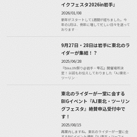
イクフェスタ2026in岩手』
2026/01/08
新年がスタートして1週間が経ちました。今
年の1月は、例年に増して忙しい日々を送って
おります…
9月27日・28日は岩手に東北のラ
イダーが集結！？
2025/06/28
『BikeJIN祭り@岩手・雫石』開催場所決
定！ 以前もお伝えしておりました「AJ東北・
ツーリン…
東北のライダーが一堂に会する
BIGイベント『AJ東北・ツーリン
グフェスタ』絶賛申込受付中で
す！
2025/08/15
再案内しますね。東北のライダーが一堂に会
するBIGイベント通称『AJ東北・ツーフェ