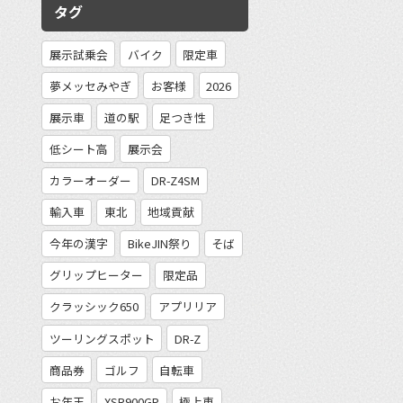
タグ
展示試乗会
バイク
限定車
夢メッセみやぎ
お客様
2026
展示車
道の駅
足つき性
低シート高
展示会
カラーオーダー
DR-Z4SM
輸入車
東北
地域貢献
今年の漢字
BikeJIN祭り
そば
グリップヒーター
限定品
クラッシック650
アプリリア
ツーリングスポット
DR-Z
商品券
ゴルフ
自転車
お年玉
XSR900GP
極上車