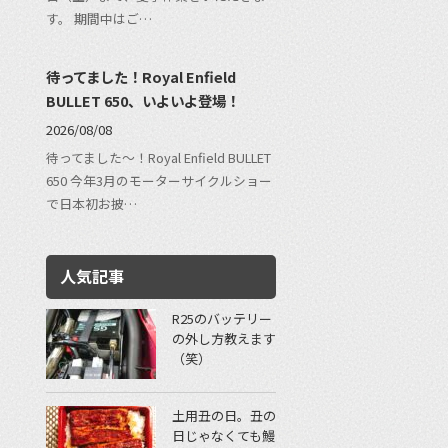
す。 期間中はご…
待ってました！Royal Enfield
BULLET 650、いよいよ登場！
2026/08/08
待ってました〜！Royal Enfield BULLET
650 今年3月のモーターサイクルショー
で日本初お披…
人気記事
R25のバッテリー
の外し方教えます
（笑）
土用丑の日。丑の
日じゃなくても鰻