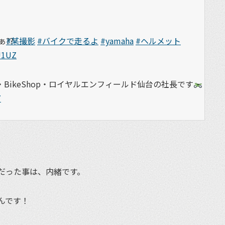
⁇
#某撮影
#バイクで走るよ
#yamaha
#ヘルメット
U1UZ
BikeShop・ロイヤルエンフィールド仙台の社長です
7
だった事は、内緒です。
んです！