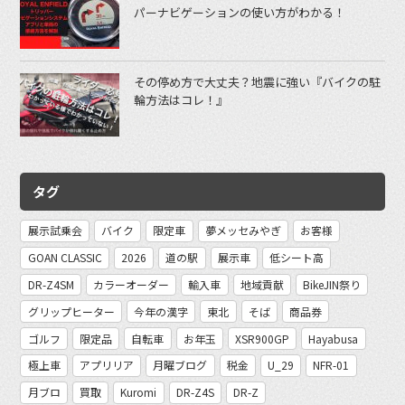
パーナビゲーションの使い方がわかる！
その停め方で大丈夫？地震に強い『バイクの駐
輪方法はコレ！』
タグ
展示試乗会
バイク
限定車
夢メッセみやぎ
お客様
GOAN CLASSIC
2026
道の駅
展示車
低シート高
DR-Z4SM
カラーオーダー
輸入車
地域貢献
BikeJIN祭り
グリップヒーター
今年の漢字
東北
そば
商品券
ゴルフ
限定品
自転車
お年玉
XSR900GP
Hayabusa
極上車
アプリリア
月曜ブログ
税金
U_29
NFR-01
月ブロ
買取
Kuromi
DR-Z4S
DR-Z