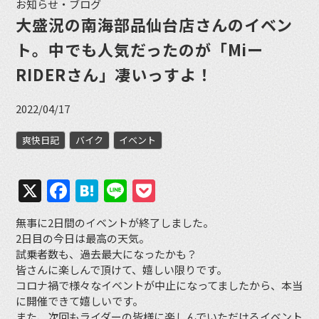
お知らせ・ブログ
大盛況の南海部品仙台店さんのイベン
ト。中でも人気だったのが「Miー
RIDERさん」凄いっすよ！
2022/04/17
爽快日記
バイク
イベント
X
Facebook
Hatena
Line
Pocket
無事に2日間のイベントが終了しました。
2日目の今日は最高の天気。
試乗者数も、過去最大になったかも？
皆さんに楽しんで頂けて、嬉しい限りです。
コロナ禍で様々なイベントが中止になってましたから、本当
に開催できて嬉しいです。
また、次回もライダーの皆様に楽しんでいただけるイベント