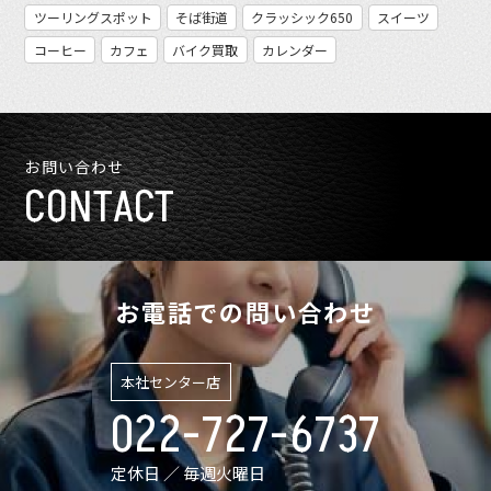
ツーリングスポット
そば街道
クラッシック650
スイーツ
コーヒー
カフェ
バイク買取
カレンダー
お問い合わせ
CONTACT
お電話での問い合わせ
本社センター店
022-727-6737
定休日 ／ 毎週火曜日