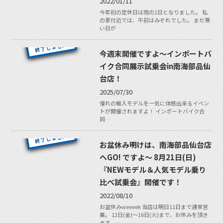
2022/01/11
今年初の定休日は雨の1日となりました。 私
の家付近では、午前はみぞれでした。 まだ寒
い日が…
今週末開催ですよ〜インポートバ
イク合同展示試乗会in南海部品仙
台店！
2025/07/30
憧れの輸入モデルを一気に体感出来るイベン
トが開催されますよ！ インポートバイク合
同…
お盆休み明けは、南海部品仙台店
へGO! ですよ〜 8月21日(日)
『NEWモデル＆人気モデル乗り
比べ試乗会』開催です！
2022/08/10
お盆休みweeeek 当店は明日11日まで通常営
業。 12日(金)〜16日(火)まで、お休みを頂き
ます。 …