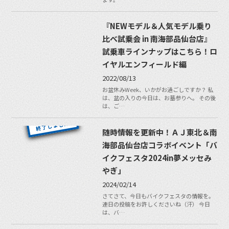
『NEWモデル＆人気モデル乗り
比べ試乗会 in 南海部品仙台店』
試乗車ラインナップはこちら！ロ
イヤルエンフィールド編
2022/08/13
お盆休みWeek、いかがお過ごしですか？ 私
は、盆の入りの今日は、お墓参りへ。 その後
は、ご…
随時情報を更新中！ＡＪ東北＆南
海部品仙台店コラボイベント「バ
イクフェスタ2024in夢メッセみ
やぎ」
2024/02/14
さてさて、今日もバイクフェスタの情報を。
連日の投稿をお許しくださいね（汗） 今日
は、バ…