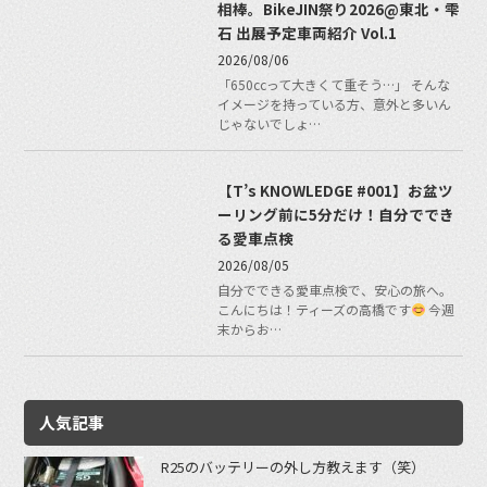
相棒。BikeJIN祭り2026@東北・雫
石 出展予定車両紹介 Vol.1
2026/08/06
「650ccって大きくて重そう…」 そんな
イメージを持っている方、意外と多いん
じゃないでしょ…
【T’s KNOWLEDGE #001】お盆ツ
ーリング前に5分だけ！自分ででき
る愛車点検
2026/08/05
自分でできる愛車点検で、安心の旅へ。
こんにちは！ティーズの高橋です
今週
末からお…
人気記事
R25のバッテリーの外し方教えます（笑）