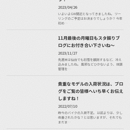
2023/04/26
いよいよGW間近となってきましたね。 ツー
リングのご予定はお決まりでしょうか？ 今年
初め…
11月最後の月曜日もスタ振りブ
ログにお付き合い下さいね〜
2023/11/27
先週末は仙台でも初雪を観測するなど、冷え
込みましたね。 風邪などひかないよう、体調
管理を…
貴重なモデルの入荷状況は、ブロ
グをご覧の皆様へいち早くお伝え
しますね！
2022/07/10
昨今のバイクの入荷不足。 以前よりは、少し
改善されたかな？とは思いますが、それでも
まだま…