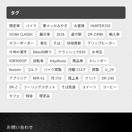
タグ
限定車
バイク
夢メッセみやぎ
お客様
HUNTER350
GOAN CLASSIC
展示車
2026
道の駅
DR-Z4SM
輸入車
カラーオーダー
東北
そば
地域貢献
グリップヒーター
今年の漢字
BikeJIN祭り
クラッシック650
お年玉
XSR900GP
自転車
Hayabusa
商品券
カレンダー
Kuromi
ゴルフ
バイク買取
月曜ブログ
買取
U_29
アプリリア
NFR-01
月ブロ
極上車
クリパ
DR-Z4S
DR-Z
ツーリングスポット
そば街道
スイーツ
コーヒー
カフェ
税金
限定品
お問い合わせ