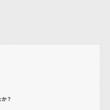
et
たか？