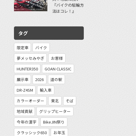
『バイクの駐輪方
法はコレ！』
タグ
限定車
バイク
夢メッセみやぎ
お客様
HUNTER350
GOAN CLASSIC
展示車
2026
道の駅
DR-Z4SM
輸入車
カラーオーダー
東北
そば
地域貢献
グリップヒーター
今年の漢字
BikeJIN祭り
クラッシック650
お年玉