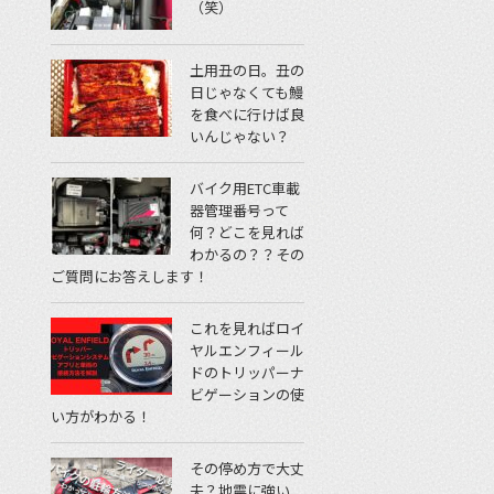
（笑）
土用丑の日。丑の
日じゃなくても鰻
を食べに行けば良
いんじゃない？
バイク用ETC車載
器管理番号って
何？どこを見れば
わかるの？？その
ご質問にお答えします！
これを見ればロイ
ヤルエンフィール
ドのトリッパーナ
ビゲーションの使
い方がわかる！
その停め方で大丈
夫？地震に強い