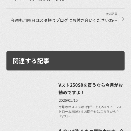
今週も月曜日はスタ振りブログにお付き合いくださいね〜
関連する記事
Vスト250SXを買うなら今月がお
勧めですよ！
2026/01/15
今月のオススメの1台がこちらSUZUKI・Vス
トローム250SX ⇧お問合せはこちらから⇧
『Vスト…