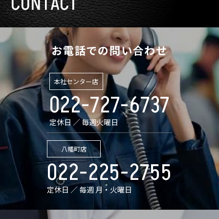
CONTACT
お電話での問い合わせ
本社センター店
022-727-6737
定休日 ／ 毎週火曜日
八幡町店
022-225-2755
定休日 ／ 毎週 月・火曜日