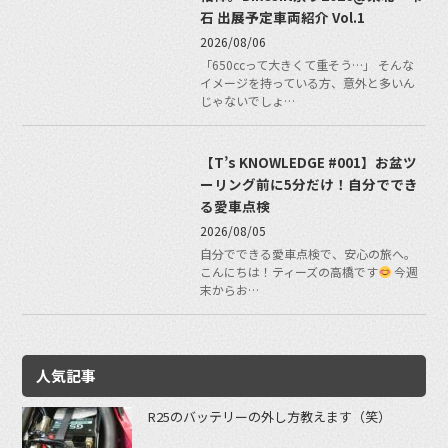
石 出展予定車両紹介 Vol.1
2026/08/06
「650ccって大きくて重そう…」 そんな
イメージを持っている方、意外と多いん
じゃないでしょ…
【T’s KNOWLEDGE #001】お盆ツ
ーリング前に5分だけ！自分ででき
る愛車点検
2026/08/05
自分でできる愛車点検で、安心の旅へ。
こんにちは！ティーズの高橋です
今週
末からお…
人気記事
R25のバッテリーの外し方教えます（笑）