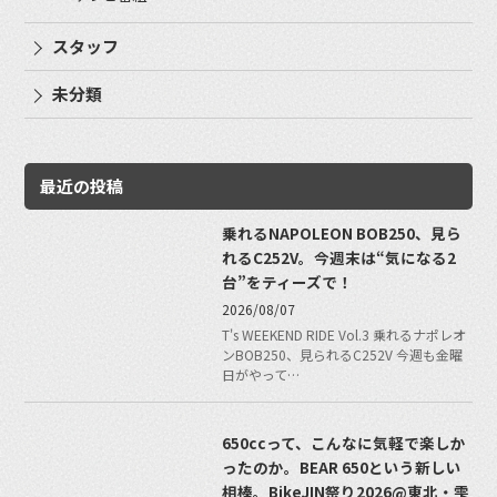
スタッフ
未分類
最近の投稿
乗れるNAPOLEON BOB250、見ら
れるC252V。今週末は“気になる2
台”をティーズで！
2026/08/07
T's WEEKEND RIDE Vol.3 乗れるナポレオ
ンBOB250、見られるC252V 今週も金曜
日がやって…
650ccって、こんなに気軽で楽しか
ったのか。BEAR 650という新しい
相棒。BikeJIN祭り2026@東北・雫