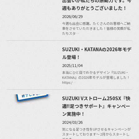
出会いが私たちの原動力です。今
週もありがとうございました！
2026/06/29
今週も出会に感謝。たくさんのお客様へご納
車をさせていただきました！皆様の笑顔が私
たちスタ…
SUZUKI・KATANAの2026年モデ
ル登場！
2025/11/04
本当にひと目でわかるデザイン『SUZUKI・
KATANA』の2026年モデルが登場しました！
https:/…
SUZUKI Vストローム250SX『快
適!!足つきサポート』キャンペー
ン実施中！
2024/03/26
気になる足つき性をUPさせるキャンペーンが
スタートしております〜 2月からスタートし
てます、…