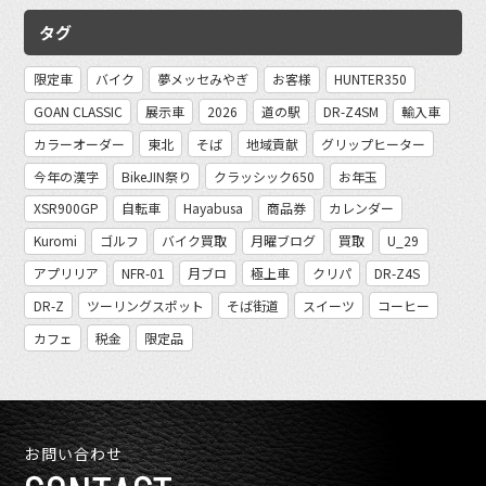
タグ
限定車
バイク
夢メッセみやぎ
お客様
HUNTER350
GOAN CLASSIC
展示車
2026
道の駅
DR-Z4SM
輸入車
カラーオーダー
東北
そば
地域貢献
グリップヒーター
今年の漢字
BikeJIN祭り
クラッシック650
お年玉
XSR900GP
自転車
Hayabusa
商品券
カレンダー
Kuromi
ゴルフ
バイク買取
月曜ブログ
買取
U_29
アプリリア
NFR-01
月ブロ
極上車
クリパ
DR-Z4S
DR-Z
ツーリングスポット
そば街道
スイーツ
コーヒー
カフェ
税金
限定品
お問い合わせ