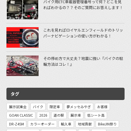
バイク用ETC車載器管理番号って何？どこを見
ればわかるの？？そのご質問にお答えします！
これを見ればロイヤルエンフィールドのトリッ
パーナビゲーションの使い方がわかる！
その停め方で大丈夫？地震に強い『バイクの駐
輪方法はコレ！』
タグ
展示試乗会
バイク
限定車
夢メッセみやぎ
お客様
GOAN CLASSIC
2026
道の駅
展示車
低シート高
DR-Z4SM
カラーオーダー
輸入車
地域貢献
BikeJIN祭り