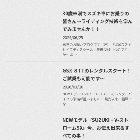
30歳未満でスズキ車にお乗りの
皆さん〜ライディング技術を学ん
でみませんか！！
2024/06/25
再三のお願いブログです（汗） 「U30スズキ
セイフティスクール」先着受付中なのです
が… エ…
GSX-８TTのレンタルスタート！
ご試乗も可能です〜
2026/03/20
NEWモデルSUZUKI・GSX-８TTのレンタルバ
イクの準備が整いました！ 発売以来、話題に
な…
NEWモデル『SUZUKI・V-スト
ロームSX』今、お伝え出来るす
べての事！