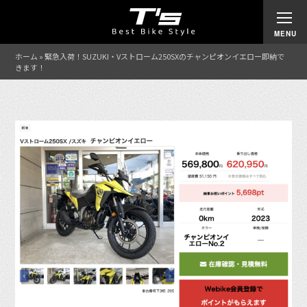
ホーム
»
緊急入荷！SUZUKI・Vストローム250SXのチャンピオンイエロー即納で
きます！