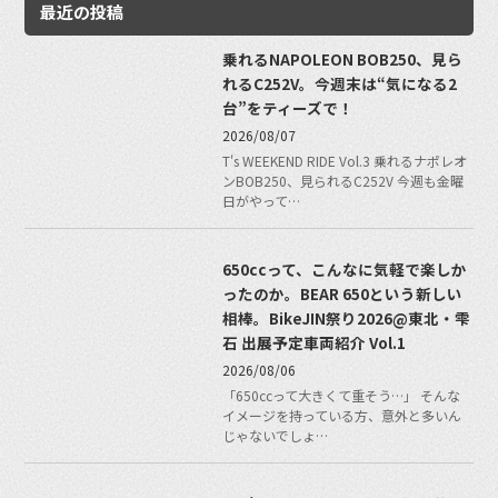
最近の投稿
乗れるNAPOLEON BOB250、見ら
れるC252V。今週末は“気になる2
台”をティーズで！
2026/08/07
T's WEEKEND RIDE Vol.3 乗れるナポレオ
ンBOB250、見られるC252V 今週も金曜
日がやって…
650ccって、こんなに気軽で楽しか
ったのか。BEAR 650という新しい
相棒。BikeJIN祭り2026@東北・雫
石 出展予定車両紹介 Vol.1
2026/08/06
「650ccって大きくて重そう…」 そんな
イメージを持っている方、意外と多いん
じゃないでしょ…