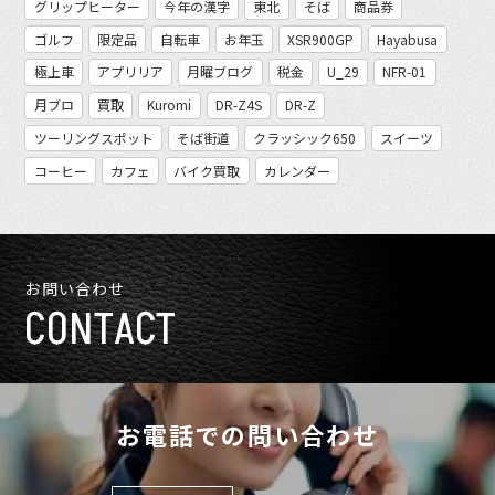
グリップヒーター
今年の漢字
東北
そば
商品券
ゴルフ
限定品
自転車
お年玉
XSR900GP
Hayabusa
極上車
アプリリア
月曜ブログ
税金
U_29
NFR-01
月ブロ
買取
Kuromi
DR-Z4S
DR-Z
ツーリングスポット
そば街道
クラッシック650
スイーツ
コーヒー
カフェ
バイク買取
カレンダー
お問い合わせ
CONTACT
お電話での問い合わせ