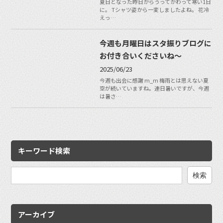
夏日となった昨日からうってかわって寒い1日
に。 Tシャツ姿から一変しましたよね。 花冷
えっ…
今週も月曜日はスタ振りブログに
お付き合いくださいね〜
2025/06/23
今週も出会に感謝 m_m 梅雨とは思えない夏
空が続いていますね。連日暑いですが、今週
は暑さ…
キーワード検索
検
索:
アーカイブ