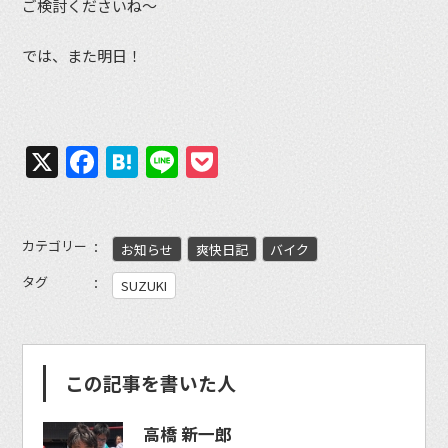
ご検討くださいね〜
では、また明日！
X
Facebook
Hatena
Line
Pocket
カテゴリー
お知らせ
爽快日記
バイク
タグ
SUZUKI
この記事を書いた人
高橋 新一郎