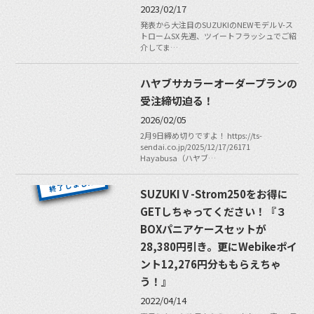
2023/02/17
発表から大注目のSUZUKIのNEWモデル V-ス
トロームSX 先週、ツイートフラッシュでご紹
介してま…
ハヤブサカラーオーダープランの
受注締切迫る！
2026/02/05
2月9日締め切りですよ！ https://ts-
sendai.co.jp/2025/12/17/26171
Hayabusa（ハヤブ…
SUZUKI V -Strom250をお得に
GETしちゃってください！『３
BOXパニアケースセットが
28,380円引き。更にWebikeポイ
ント12,276円分ももらえちゃ
う！』
2022/04/14