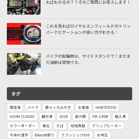
ればわかるの？？そのご質問にお答えします！
これを見ればロイヤルエンフィールドのトリッ
パーナビゲーションの使い方がわかる！
バイクの駐輪時は、サイドスタンドで！まだま
だ油断は禁物です。
タグ
限定車
バイク
夢メッセみやぎ
お客様
HUNTER350
GOAN CLASSIC
展示車
2026
道の駅
DR-Z4SM
輸入車
カラーオーダー
東北
そば
地域貢献
グリップヒーター
今年の漢字
BikeJIN祭り
クラッシック650
お年玉