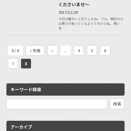
くださいませ〜
2017/11/29
今日は暖かい１日でしたね。 でも、明日から
は寒さが戻ってくるようですけどね。 寒い
冬…
8 / 8
« 先頭
«
...
4
5
6
7
8
キーワード検索
検
索:
アーカイブ