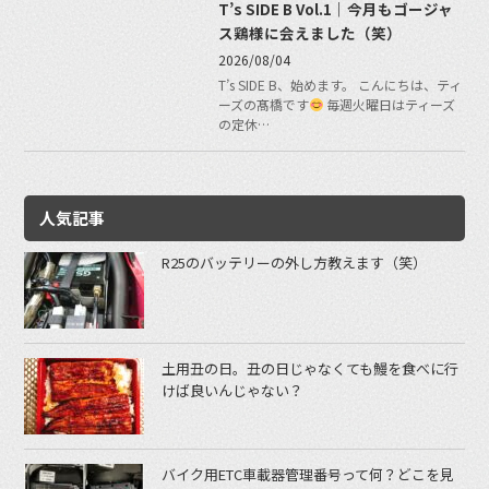
T’s SIDE B Vol.1｜今月もゴージャ
ス鶏様に会えました（笑）
2026/08/04
T’s SIDE B、始めます。 こんにちは、ティ
ーズの髙橋です
毎週火曜日はティーズ
の定休…
人気記事
R25のバッテリーの外し方教えます（笑）
土用丑の日。丑の日じゃなくても鰻を食べに行
けば良いんじゃない？
バイク用ETC車載器管理番号って何？どこを見