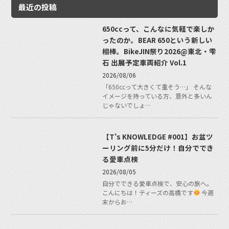
最近の投稿
650ccって、こんなに気軽で楽しか
ったのか。BEAR 650という新しい
相棒。BikeJIN祭り2026@東北・雫
石 出展予定車両紹介 Vol.1
2026/08/06
「650ccって大きくて重そう…」 そんな
イメージを持っている方、意外と多いん
じゃないでしょ…
【T’s KNOWLEDGE #001】お盆ツ
ーリング前に5分だけ！自分ででき
る愛車点検
2026/08/05
自分でできる愛車点検で、安心の旅へ。
こんにちは！ティーズの高橋です
今週
末からお…