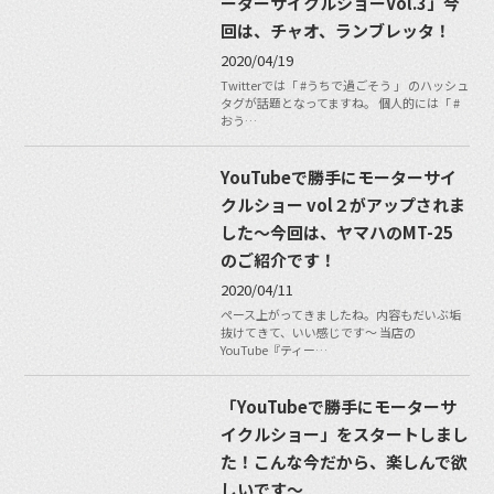
ーターサイクルショーVol.3」今
回は、チャオ、ランブレッタ！
2020/04/19
Twitterでは「 #うちで過ごそう 」 のハッシュ
タグが話題となってますね。 個人的には「 #
おう…
YouTubeで勝手にモーターサイ
クルショー vol２がアップされま
した〜今回は、ヤマハのMT-25
のご紹介です！
2020/04/11
ペース上がってきましたね。内容もだいぶ垢
抜けてきて、いい感じです〜 当店の
YouTube『ティー…
「YouTubeで勝手にモーターサ
イクルショー」をスタートしまし
た！こんな今だから、楽しんで欲
しいです〜