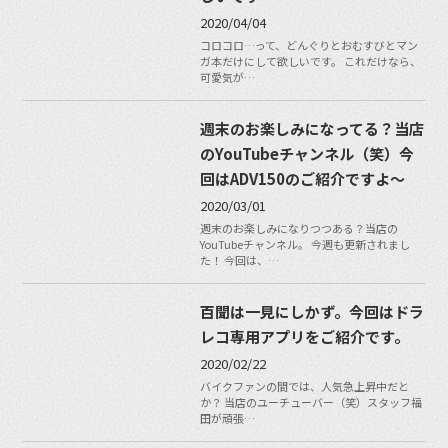
2020/04/04
コロコロ…って、どんぐりとおむすびとマン
ガ本だけにして欲しいです。 これだけなら、
可愛気が…
週末のお楽しみになってる？当店
のYouTubeチャンネル（笑）今
回はADV150のご紹介ですよ〜
2020/03/01
週末のお楽しみになりつつある？当店の
YouTubeチャンネル。 今週も更新されまし
た！ 今回は、…
百聞は一見にしかず。今回はドラ
レコ専用アプリをご紹介です。
2020/02/22
バイクファンの間では、人気急上昇中だと
か？ 当店のユーチューバー（笑）スタッフ福
田が頑張…