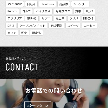
XSR900GP
自転車
Hayabusa
商品券
カレンダー
Kuromi
ゴルフ
バイク買取
月曜ブログ
買取
U_29
アプリリア
NFR-01
月ブロ
極上車
クリパ
DR-Z4S
DR-Z
ツーリングスポット
そば街道
スイーツ
コーヒー
カフェ
税金
限定品
お問い合わせ
CONTACT
お電話での問い合わせ
本社センター店