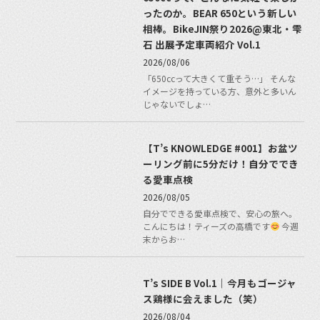
ったのか。BEAR 650という新しい
相棒。BikeJIN祭り2026@東北・雫
石 出展予定車両紹介 Vol.1
2026/08/06
「650ccって大きくて重そう…」 そんな
イメージを持っている方、意外と多いん
じゃないでしょ…
【T’s KNOWLEDGE #001】お盆ツ
ーリング前に5分だけ！自分ででき
る愛車点検
2026/08/05
自分でできる愛車点検で、安心の旅へ。
こんにちは！ティーズの高橋です
今週
末からお…
T’s SIDE B Vol.1｜今月もゴージャ
ス鶏様に会えました（笑）
2026/08/04