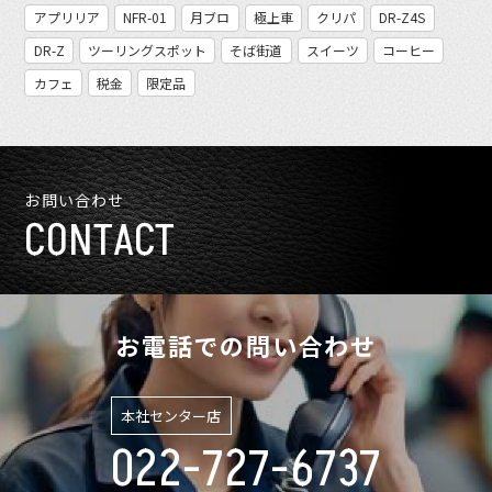
アプリリア
NFR-01
月ブロ
極上車
クリパ
DR-Z4S
DR-Z
ツーリングスポット
そば街道
スイーツ
コーヒー
カフェ
税金
限定品
お問い合わせ
CONTACT
お電話での問い合わせ
本社センター店
022-727-6737