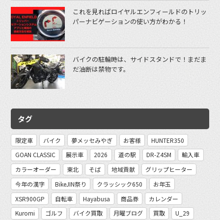
これを見ればロイヤルエンフィールドのトリッ
パーナビゲーションの使い方がわかる！
バイクの駐輪時は、サイドスタンドで！まだま
だ油断は禁物です。
タグ
限定車
バイク
夢メッセみやぎ
お客様
HUNTER350
GOAN CLASSIC
展示車
2026
道の駅
DR-Z4SM
輸入車
カラーオーダー
東北
そば
地域貢献
グリップヒーター
今年の漢字
BikeJIN祭り
クラッシック650
お年玉
XSR900GP
自転車
Hayabusa
商品券
カレンダー
Kuromi
ゴルフ
バイク買取
月曜ブログ
買取
U_29