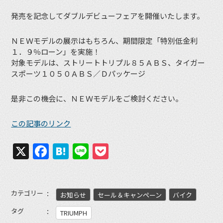
発売を記念してダブルデビューフェアを開催いたします。
ＮＥＷモデルの展示はもちろん、期間限定「特別低金利
１．９％ローン」を実施！
対象モデルは、ストリートトリプル８５ＡＢＳ、タイガー
スポーツ１０５０ＡＢＳ／Ｄパッケージ
是非この機会に、ＮＥＷモデルをご検討ください。
この記事のリンク
X
Facebook
Hatena
Line
Pocket
カテゴリー
お知らせ
セール＆キャンペーン
バイク
タグ
TRIUMPH