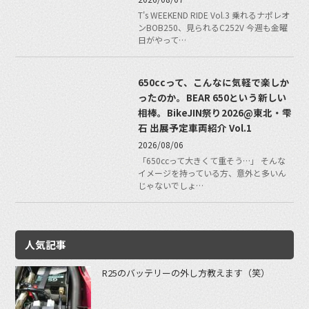
T's WEEKEND RIDE Vol.3 乗れるナポレオ
ンBOB250、見られるC252V 今週も金曜
日がやって…
650ccって、こんなに気軽で楽しか
ったのか。BEAR 650という新しい
相棒。BikeJIN祭り2026@東北・雫
石 出展予定車両紹介 Vol.1
2026/08/06
「650ccって大きくて重そう…」 そんな
イメージを持っている方、意外と多いん
じゃないでしょ…
人気記事
R25のバッテリーの外し方教えます（笑）