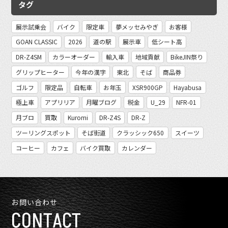
タグ
展示試乗会
バイク
限定車
夢メッセみやぎ
お客様
GOAN CLASSIC
2026
道の駅
展示車
低シート高
DR-Z4SM
カラーオーダー
輸入車
地域貢献
BikeJIN祭り
グリップヒーター
今年の漢字
東北
そば
商品券
ゴルフ
限定品
自転車
お年玉
XSR900GP
Hayabusa
極上車
アプリリア
月曜ブログ
税金
U_29
NFR-01
月ブロ
買取
Kuromi
DR-Z4S
DR-Z
ツーリングスポット
そば街道
クラッシック650
スイーツ
コーヒー
カフェ
バイク買取
カレンダー
お問い合わせ
CONTACT